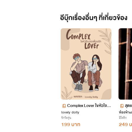
อีบุ๊กเรื่องอื่นๆ ที่เกี่ยวข้อง
Complex Lover ไขหัวใจน
สุด
lovely dolly
ายเพื่อนรัก (พีช VS แพร)
ท้องฟ้าแ
++(จ
รักวัยรุ่น
อีโรติก
199 บาท
249 