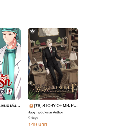
ณหมอ เล่ม 1
[7S] STORY OF MR. PR
Jaoyingdokmai Author
ESIDENT : ตอน รักต้องเลื
รักวัยรุ่น
อก
149 บาท