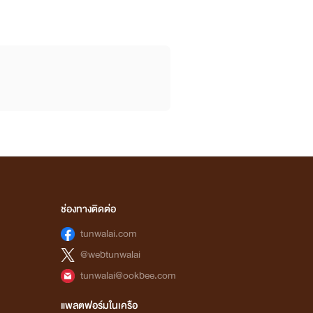
ช่องทางติดต่อ
tunwalai.com
@webtunwalai
tunwalai@ookbee.com
แพลตฟอร์มในเครือ