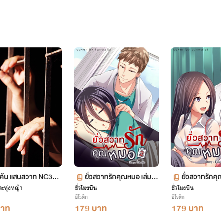
แค้น แสนสวาท NC30+
ยั่วสวาทรักคุณหมอ เล่ม 2
ยั่วสวาทรักคุ
ละทุ่งหญ้า
ากไร่รัก เรือนสวาท)
ชั่วโมงบิน
+ ตอนพิเศษ
ชั่วโมงบิน
[NC18+]
อีโรติก
อีโรติก
บาท
179 บาท
179 บาท