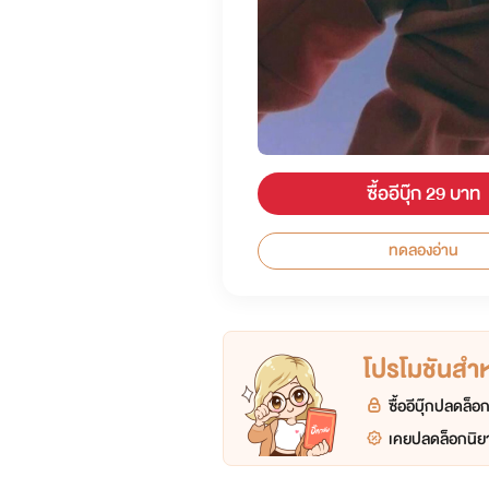
ซื้ออีบุ๊ก 29 บาท
ทดลองอ่าน
โปรโมชันสำหร
ซื้ออีบุ๊กปลดล็
เคยปลดล็อกนิยา