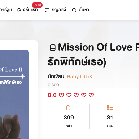
มาใหม่
การ์ตูน
ดรีมแชท
ธัญลิสต์
ค้นหา
Mission Of Love Pa
รักพิทักษ์เธอ)
นักเขียน:
Baby Duck
อีโรติก
0.0
399
31
หน้า
ตอน