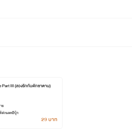
 Part III (ลวงรักกับดักซาตาน)
ยาย
้ส่วนลดอีบุ๊ก
29 บาท