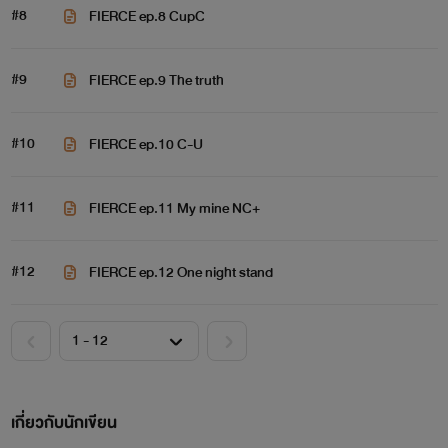
#8
FIERCE ep.8 CupC
#9
FIERCE ep.9 The truth
#10
FIERCE ep.10 C-U
#11
FIERCE ep.11 My mine NC+
#12
FIERCE ep.12 One night stand
เกี่ยวกับนักเขียน