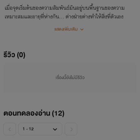
เมื่อจุดเริ่มต้นของความสัมพันธ์มันอยู่บนพื้นฐานของความ
เหมาะสมและอายุที่ห่างกัน... ต่างฝ่ายต่างทำให้สิ่งที่ตัวเอง
ต้องการ... " ฉันไม่ใช่นายนะ ... " “...” " ที่ไม่สามารถหักห้ามใจ
แสดงเพิ่มเติม
ได้ " “...” " และต้องการจะผสมพันธ์ุตลอดเวลา " SET BAD
GUY (จบทุกเรื่อง) 1.DANGEROUS GUY รักอันตราย(กำลังรี
ไรท์) 2.FRIEND GUY รักซับซ้อน (กำลังรีไรท์) 3.EX GUY รัก
รีวิว (0)
แฟนเก่า(กำลังรีไรท์) 4.BAD GUY รักผู้ชายเลว 5.SECRET GUY
รักซ่อนลับ 6.DEVIL GUY รักรุนแรง 7.FIERCE GUY รักร้อน
แรง 8.PAST GUY รักต้องห้าม 9.BROTHER GUY รักพี่ชาย
เรื่องนี้ยังไม่มีรีวิว
ตอนทดลองอ่าน (
12
)