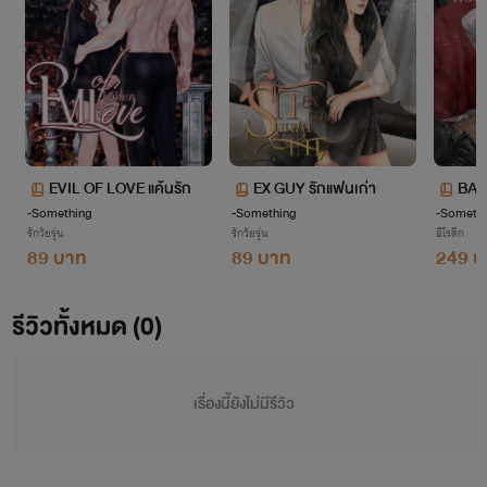
- BAD RELATIONSHIP สัมพันธ์รัก (นาวิน-ผ้าแพร)
- BAD KILLER กับดักนักฆ่า (มิลาน-วาคีน)
- BAD CATCH ลวงรัก (ไค-อันนา)
- BAD TOUCH สัมผัสรัก (นักรบ-มีอา)
EVIL OF LOVE แค้นรัก
- BAD RETURN หวนคืนรัก (ควีน-โนอาห์)
EX GUY รักแฟนเก่า
BAD
-Something
-Something
-Someth
- BAD NIGHT คืนร้าย(คืน)รัก (โชแปง-เพตรา)
รักวัยรุ่น
รักวัยรุ่น
อีโรติก
89 บาท
89 บาท
249 บ
- BAD TRY ทดลองรัก (แดร็ก-คริสตัล)
- BAD FORCE บังคับรัก (เรเวน-เส้นด้าย)
รีวิวทั้งหมด (0)
เซ็ตลูก
📌
TATTOO SET
เรื่องนี้ยังไม่มีรีวิว
- TRICK TO LOVE หลอกให้รัก (ลูแปง-ทิชา)
- TARGET TO LOVE จงใจรัก (ครูซ-ลลินน์)