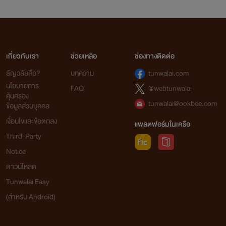
- JUST TO LOVE เพียงแค่รัก (นำทัพ-ซินเทีย)
- CAGE TO LOVE ร้ายขังรัก (คิง-เอวา)
- DARE TO LOVE ท้าทายรัก (เซนต์) ยังไม่แต่ง
เกี่ยวกับเรา
ช่วยเหลือ
ช่องทางติดต่อ
ธัญวลัยคือ?
บทความ
tunwalai.com
📌
SECRETLY SET
นโยบายการ
FAQ
@webtunwalai
- SECRETLY JUNIOR รุ่นน้องตามรัก (เฮร่า-พระพาย)
คุ้มครอง
tunwalai@ookbee.com
ข้อมูลส่วนบุคคล
- SECRETLY FRIEND เพื่อนหวงรัก - มารียา
เงื่อนไขและข้อตกลง
แพลตฟอร์มในเครือ
- SECRETLY LOVE รุ่นพี่คลั่งรัก - วีร่า
Third-Party
- SECRETLY NAUHTY คุณหนูคลั่งรัก (ไมล่า-คลินต์)
Notice
- SECRETLY HURTS ตัวแทนรัก (ฟาริส-ยาหยี)
ดาวน์โหลด
- SECRETLY HEART สยบรัก (ฟีรุส-เอิงเอย)
Tunwalai Easy
(สำหรับ Android)
📌
MAFIA SET