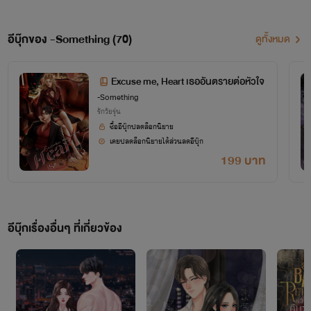
อีบุ๊กของ -Something (70)
ดูทั้งหมด
Excuse me, Heart เธออันตรายต่อหัวใจ
-Something
นิยายที่แต่งขึ้นเกิดจากจินตนาการของไรท์เท่านั้น
รักวัยรุ่น
🚫ห้ามคัดลอกหรือดัดแปลงนิยายโดยไม่ได้รับอนุญาตเป็นอันขาด ถ้าหากพบเห็นจะดำเนินคดีตาม
ซื้ออีบุ๊กปลดล็อกนิยาย
กฎหมาย
เคยปลดล็อกนิยายได้ส่วนลดอีบุ๊ก
199 บาท
1 Follow & Like & Comment = หนึ่งล้านกำลังใจ
✨นิยายทั้งหมดของซัมติง ✨
อีบุ๊กเรื่องอื่นๆ ที่เกี่ยวข้อง
📌
BAD SET (พ่อแม่)
- BAD MAFIA กับดักมาเฟีย (ฮาเดส-เอริณ)
- BAD ENEMY กับดักศัตรู (มีนา-ฮันเตอร์)
- BAD RISK เสี่ยงรัก (กาย-ฝุ่น)