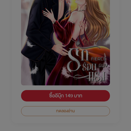
ซื้ออีบุ๊ก 149 บาท
ทดลองอ่าน