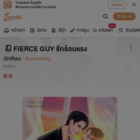
Tunwalai ธัญวลัย
เปิดแอป
เพื่อประสบการณ์ที่ดีกว่าบนมือถือ
เข้าสู่ระบบ
มาใหม่
หน้าแรก
นิยาย
อีบุ๊ก
การ์ตูน
ดรีมแชท
ธัญลิสต์
FIERCE GUY รักร้อนแรง
นักเขียน:
-Something
รักวัยรุ่น
0.0