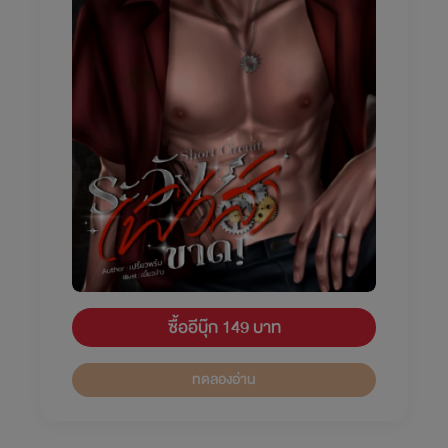
ซื้ออีบุ๊ก 149 บาท
ทดลองอ่าน