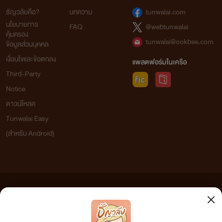
ธัญวลัยคือ?
บทความ
tunwalai.com
นโยบายการ
FAQ
@webtunwalai
คุ้มครอง
tunwalai@ookbee.com
ข้อมูลส่วนบุคคล
เงื่อนไขและข้อตกลง
แพลตฟอร์มในเครือ
Third-Party
Notice
ดาวน์โหลด
Tunwalai Easy
(สำหรับ Android)
ข้อความที่ท่านได้อ่านจากเว็บไซต์นี้เกิดจากการเขียนโดยสาธารณชนและเผยแพร่โดยอัตโนมัติ ผู้ดูแล
เว็บไซต์แห่งนี้ไม่ได้เห็นด้วยและไม่ขอรับผิดชอบต่อข้อความใดๆ ทั้งสิ้น ดังนั้นผู้อ่านทุกท่านโปรดใช้
วิจารณญาณในการกลั่นกรองด้วยตนเอง และหากท่านพบข้อความใดๆ ที่ขัดต่อกฎหมายและศีลธรรม