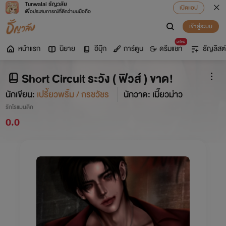
Tunwalai ธัญวลัย
เปิดแอป
เพื่อประสบการณ์ที่ดีกว่าบนมือถือ
เข้าสู่ระบบ
มาใหม่
หน้าแรก
นิยาย
อีบุ๊ก
การ์ตูน
ดรีมแชท
ธัญลิสต์
Short Circuit ระวัง ( ฟิวส์ ) ขาด!
นักเขียน:
เปรี้ยวพริ้ม / กรชวัชร
นักวาด: เมี๊ยวม่าว
รักโรแมนติก
0.0