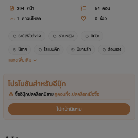
394
หน้า
54
ตอน
1
ดาวน์โหลด
0
รีวิว
ระวังฟิวส์ขาด
ชายหญิง
วิศวะ
นิเทศ
โรแมนติก
นิยายรัก
ร้อนแรง
แสดงเพิ่มเติม
จ้วยใหญ่
18+
เสวเวอร์
โปรโมชันสำหรับอีบุ๊ก
ซื้ออีบุ๊กปลดล็อกนิยาย
ดูตอนที่จะปลดล็อกเมื่อซื้อ
ไปหน้านิยาย