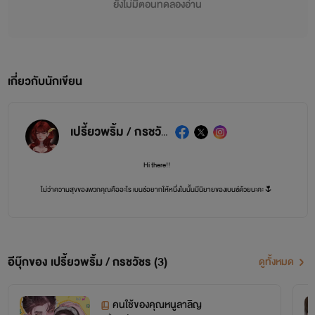
ยังไม่มีตอนทดลองอ่าน
เกี่ยวกับนักเขียน
เปรี้ยวพริ้ม / กรชวัชร
Hi there!!
ไม่ว่าความสุขของพวกคุณคืออะไร เบนซ์อยากให้หนึ่งในนั้นมีนิยายของเบนซ์ด้วยนะคะ🌷
* กินคอมเมนต์เป็นอาหาร *
🌟 กรชวัชร = ชายชาย / เปรี้ยวพริ้ม = ชายหญิง 🌟
อีบุ๊กของ เปรี้ยวพริ้ม / กรชวัชร (3)
ดูทั้งหมด
🔥 = ระดับความเข้มข้นของ NC
นิยายทุกเรื่องจะบอก % เนื้อเรื่องและ NC ไว้แล้ว สามารถเลือกอ่านได้เลยค่ะ
คนใช้ของคุณหนูลาลิญ
⚠️ ทุกเรื่องเป็นลิขสิทธิ์ของ
กรชวัชร
และ
เปรี้ยวพริ้ม
เท่านั้น ห้ามนำไปดัดแปลงหรือก๊อปนิ