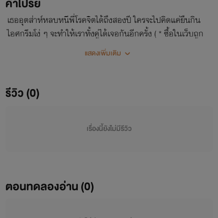
คำโปรย
เธออุตส่าห์หลบหนีพี่โรคจิตได้ถึงสองปี ใครจะไปคิดแค่ยืนกิน
ไอศกรีมโง่ ๆ จะทำให้เราทั้งคู่ได้เจอกันอีกครั้ง ( * ซื้อในเว็บถูก
กว่า * ) ( มีภาพประกอบ )
แสดงเพิ่มเติม
รีวิว (0)
เรื่องนี้ยังไม่มีรีวิว
ตอนทดลองอ่าน (0)