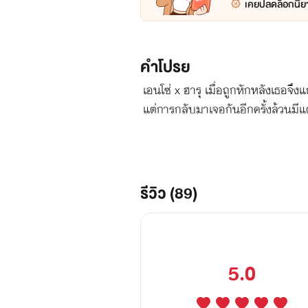
เคยปลดล็อกนิยา
คำโปรย
เอนโซ่ x ฮารุ เมื่อถูกหักหลังเธอจึ
แต่การกลับมาเจอกันอีกครั้งล้วนมีแ
เขา เมื่อเป้าหมายไม่ตรงกัน จึงจบกั
ฉันอีก? ❞ ประโยคนี้แหละที่ชี้ชะตา
รีวิว (89)
5.0