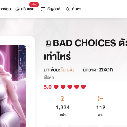
มาใหม่
การ์ตูน
ดรีมแชท
ธัญลิสต์
ค้นหา
BAD CHOICES ตัวเล
เท่าไหร่
นักเขียน:
โนเนจัง
นักวาด: ZIXOR
อีโรติก
5.0
1,334
112
หน้า
ตอน