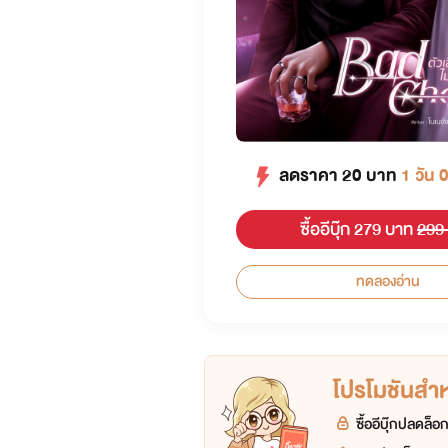
ลดราคา
20
บาท
1 วัน 
ซื้ออีบุ๊ก 279 บาท
299
ทดลองอ่าน
โปรโมชันสำหร
ซื้ออีบุ๊กปลดล็