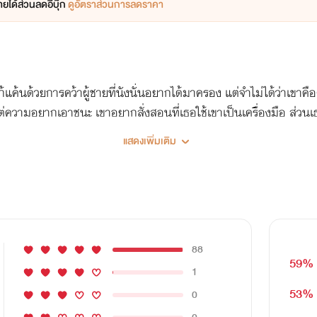
ยได้ส่วนลดอีบุ๊ก
ดูอัตราส่วนการลดราคา
งแก้แค้นด้วยการคว้าผู้ชายที่นังนั่นอยากได้มาครอง แต่จำไม่ได้ว่าเข
ต่ความอยากเอาชนะ เขาอยากสั่งสอนที่เธอใช้เขาเป็นเครื่องมือ ส่ว
นด้วยการจากลา แต่นั่นกลับเป็นจุดเปลี่ยน... ❝ ผัวก็เป็นให้แล้ว พ่อ
แสดงเพิ่มเติม
 ให้เขายกธงขาวต่อเธอ.... -- -ภาพประกอบ 27 ภาพ -แจกของที่ระลึก
88
59%
1
53%
0