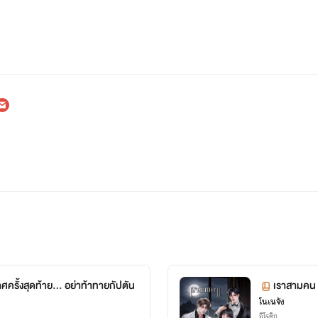
ศครั้งสุดท้าย... อย่าท้าทายกัปตัน
เราสามคน 
โนเนจัง
อีโรติก