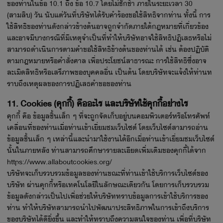
ของท่านในข้อ 10.1 ถึง ข้อ 10.7 โดยไม่ชักช้า ภายในระยะเวลา 30
(สามสิบ) วัน นับแต่วันที่บริษัทได้รับคำร้องขอใช้สิทธิจากท่าน ทั้งนี้ การ
ใช้สิทธิของท่านดังกล่าวข้างต้นอาจถูกจำกัดภายใต้กฎหมายที่เกี่ยวข้อง
และอาจมีบางกรณีที่มีเหตุจำเป็นที่ทำให้บริษัทอาจใช้สิทธิปฏิเสธหรือไม่
สามารถดำเนินการตามคำขอใช้สิทธิข้างต้นของท่านได้ เช่น ต้องปฏิบัติ
ตามกฎหมายหรือคำสั่งศาล เพื่อประโยชน์สาธารณะ การใช้สิทธิซึ่งอาจ
ละเมิดสิทธิหรือเสรีภาพของบุคคลอื่น เป็นต้น โดยบริษัทจะแจ้งให้ท่านท
ราบถึงเหตุผลของการปฏิเสธคำขอของท่าน
11. Cookies (คุกกี้) คืออะไร และบริษัทใช้คุกกี้อย่างไร
คุกกี้ คือ ข้อมูลชิ้นเล็ก ๆ ที่จะถูกจัดเก็บอยู่บนคอมพิวเตอร์หรือโทรศัพท์
เคลื่อนที่ของท่านเมื่อท่านเข้าเยี่ยมชมเว็บไซต์ โดยเว็บไซต์สามารถอ่าน
ข้อมูลชิ้นเล็ก ๆ เหล่านี้และนำมาใช้งานได้อีกเมื่อท่านเข้าเยี่ยมชมเว็บไซต์
นั้นในภายหลัง ท่านสามารถศึกษารายละเอียดเพิ่มเติมของคุกกี้ได้จาก
https://www.allaboutcookies.org/
บริษัทจะเก็บรวบรวมข้อมูลของท่านขณะที่ท่านเข้าใช้บริการเว็บไซต์ของ
บริษัท ผ่านคุกกี้หรือเทคโนโลยีในลักษณะเดียวกัน โดยการเก็บรวบรวม
ข้อมูลดังกล่าวเป็นไปเพื่อช่วยให้บริษัททราบข้อมูลการเข้าใช้บริการของ
ท่าน ทำให้บริษัทสามารถนำไปพัฒนาประสิทธิภาพในการเข้าถึงบริการ
ของบริษัทได้ดียิ่งขึ้น และทำให้ทราบถึงความสนใจของท่าน เพื่อที่บริษัท