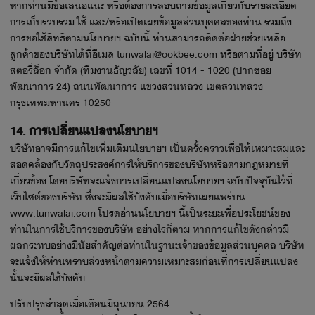
หากท่านมีข้อเสนอแนะ หรือต้องการสอบถามข้อมูลเกี่ยวกับรายละเอียด
การเก็บรวบรวม ใช้ และ/หรือเปิดเผยข้อมูลส่วนบุคคลของท่าน รวมถึง
การขอใช้สิทธิตามนโยบายฯ ฉบับนี้ ท่านสามารถติดต่อฝ่ายช่วยเหลือ
ลูกค้าของบริษัทได้ที่อีเมล tunwalai@ookbee.com หรือตามที่อยู่ บริษัท
สตอรี่ล็อก จำกัด (ทีมงานธัญวลัย) เลขที่ 1014 - 1020 (ปากซอย
พัฒนาการ 24) ถนนพัฒนาการ แขวงสวนหลวง เขตสวนหลวง
กรุงเทพมหานคร 10250
14. การเปลี่ยนแปลงนโยบายฯ
บริษัทอาจมีการแก้ไขเพิ่มเติมนโยบายฯ เป็นครั้งคราวเพื่อให้เหมาะสมและ
สอดคล้องกับวัตถุประสงค์การให้บริการของบริษัทหรือตามกฎหมายที่
เกี่ยวข้อง โดยบริษัทจะแจ้งการเปลี่ยนแปลงนโยบายฯ ฉบับปัจจุบันไว้ที่
เว็บไซต์ของบริษัท ซึ่งจะมีผลใช้บังคับเมื่อบริษัทเผยแพร่บน
www.tunwalai.com โปรดอ่านนโยบายฯ นี้เป็นระยะเพื่อประโยชน์ของ
ท่านในการใช้บริการของบริษัท อย่างไรก็ตาม หากการแก้ไขดังกล่าวมี
ผลกระทบอย่างมีนัยสำคัญต่อท่านในฐานะเจ้าของข้อมูลส่วนบุคคล บริษัท
จะแจ้งให้ท่านทราบล่วงหน้าตามความเหมาะสมก่อนที่การเปลี่ยนแปลง
นั้นจะมีผลใช้บังคับ
ปรับปรุงล่าสุดเมื่อเดือนมิถุนายน 2564