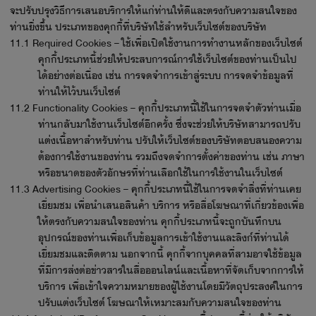
จะปรับปรุงวิธีการเสนอบริการให้แก่ท่านให้ดีและตรงกับความสนใจของ
ท่านยิ่งขึ้น ประเภทของคุกกี้ที่บริษัทใช้สำหรับเว็บไซต์ของบริษัท
11.1 Required Cookies – ใช้เพื่อเปิดใช้งานการทำงานหลักของเว็บไซต์
คุกกี้ประเภทนี้ช่วยให้ประสบการณ์การใช้เว็บไซต์ของท่านเป็นไป
ได้อย่างต่อเนื่อง เช่น การจดจำการเข้าสู่ระบบ การจดจำข้อมูลที่
ท่านให้ไว้บนเว็บไซต์
11.2 Functionality Cookies – คุกกี้ประเภทนี้ใช้ในการจดจำตัวท่านเมื่อ
ท่านกลับมาใช้งานเว็บไซต์อีกครั้ง ซึ่งจะช่วยให้บริษัทสามารถปรับ
แต่งเนื้อหาสำหรับท่าน ปรับให้เว็บไซต์ของบริษัทตอบสนองความ
ต้องการใช้งานของท่าน รวมถึงจดจำการตั้งค่าของท่าน เช่น ภาษา
หรือขนาดของตัวอักษรที่ท่านเลือกใช้ในการใช้งานในเว็บไซต์
11.3 Advertising Cookies – คุกกี้ประเภทนี้ใช้ในการจดจำสิ่งที่ท่านเคย
เยี่ยมชม เพื่อนำเสนอสินค้า บริการ หรือสื่อโฆษณาที่เกี่ยวข้องเพื่อ
ให้ตรงกับความสนใจของท่าน คุกกี้ประเภทนี้จะถูกบันทึกบน
อุปกรณ์ของท่านเพื่อเก็บข้อมูลการเข้าใช้งานและลิงก์ที่ท่านได้
เยี่ยมชมและติดตาม นอกจากนี้ คุกกี้จากบุคคลที่สามอาจใช้ข้อมูล
ที่มีการส่งต่อข่าวสารในสื่อออนไลน์และเนื้อหาที่จัดเก็บจากการให้
บริการ เพื่อเข้าใจความหมายของผู้ใช้งานโดยมีวัตถุประสงค์ในการ
ปรับแต่งเว็บไซต์ โฆษณาให้เหมาะสมกับความสนใจของท่าน