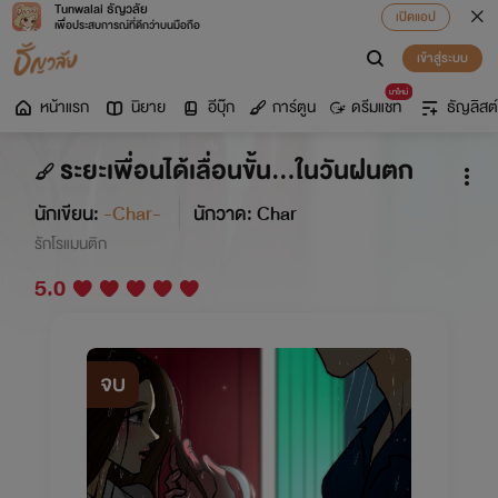
Tunwalai ธัญวลัย
เปิดแอป
เพื่อประสบการณ์ที่ดีกว่าบนมือถือ
เข้าสู่ระบบ
มาใหม่
หน้าแรก
นิยาย
อีบุ๊ก
การ์ตูน
ดรีมแชท
ธัญลิสต์
ระยะเพื่อนได้เลื่อนขั้น...ในวันฝนตก
นักเขียน:
-Char-
นักวาด: Char
รักโรแมนติก
5.0
จบ