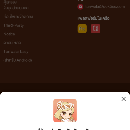
คุ้มครอง
tunwalai@ookbee.com
ข้อมูลส่วนบุคคล
เงื่อนไขและข้อตกลง
แพลตฟอร์มในเครือ
Third-Party
Notice
ดาวน์โหลด
Tunwalai Easy
(สำหรับ Android)
ข้อความที่ท่านได้อ่านจากเว็บไซต์นี้เกิดจากการเขียนโดยสาธารณชนและเผยแพร่โดยอัตโนมัติ ผู้ดูแล
เว็บไซต์แห่งนี้ไม่ได้เห็นด้วยและไม่ขอรับผิดชอบต่อข้อความใดๆ ทั้งสิ้น ดังนั้นผู้อ่านทุกท่านโปรดใช้
วิจารณญาณในการกลั่นกรองด้วยตนเอง และหากท่านพบข้อความใดๆ ที่ขัดต่อกฎหมายและศีลธรรม
กรุณาแจ้งมาที่ tunwalai@ookbee.com เพื่อทีมงานจะได้ดำเนินการในทันที ทั้งนี้ ทางเว็บไซต์ขอสงวน
ลิขสิทธิ์ตามพระราชบัญญัติลิขสิทธิ์ (ฉบับเพิ่มเติม) พ.ศ.2558