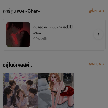
การ์ตูนของ -Char-
ดูทั้งหมด
คืนคลั่งรัก...หนุ่มข้างห้อง❤️‍🔥
-Char-
รักโรแมนติก
อยู่ในธัญลิสต์...
ดูทั้งหมด