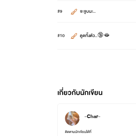
#9
จะจูบนะ..
#10
ดูดทั้งตัว..🔞🫦
เกี่ยวกับนักเขียน
-Char-
ติดตามนักเขียนได้ที่