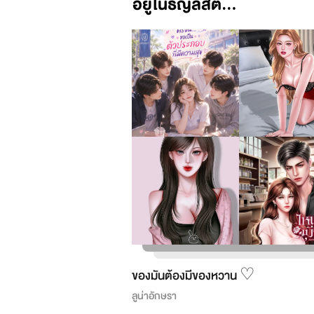
อยู่ในธัญลิสต์...
ของมันต้องมีของหวาน ♡
ลูน่าอักษรา