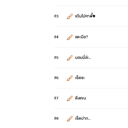
#3
แว๊นไปหา🛵
#4
แตะมือ?
#5
นอนนี่ล่ะ..
#6
เช็ดซะ
#7
ดึงแขน
#8
เช็ดปาก..