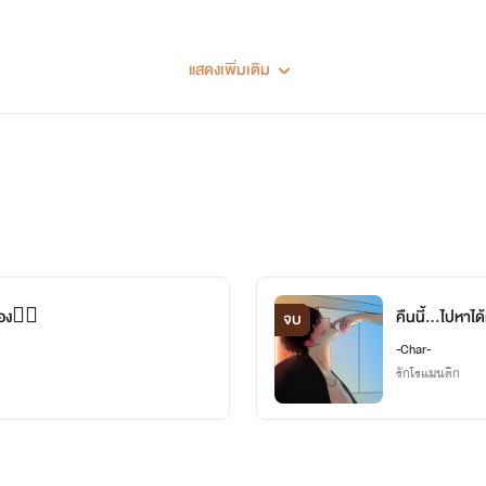
แสดงเพิ่มเติม
อง❤️‍🔥
คืนนี้...ไปหาได
จบ
-Char-
รักโรแมนติก