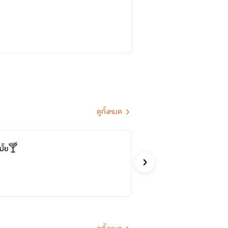
ดูทั้งหมด
หมาเด
้มั้ย🍸
จบ
-Char-
รักโรแ