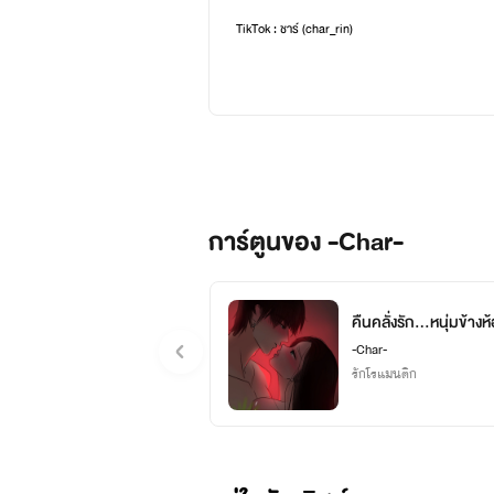
TikTok : ชาร์ (char_rin)
การ์ตูนของ -Char-
คืนคลั่งรัก...หนุ่มข้างห้
-Char-
รักโรแมนติก