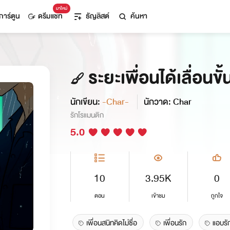
มาใหม่
การ์ตูน
ดรีมแชท
ธัญลิสต์
ค้นหา
ระยะเพื่อนได้เลื่อนข
นักเขียน:
-Char-
นักวาด: Char
รักโรแมนติก
5.0
10
3.95K
0
ตอน
เข้าชม
ถูกใจ
เพื่อนสนิทคิดไม่ซื่อ
เพื่อนรัก
แอบรัก