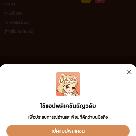
Notice
ดาวน์โหลด
Tunwalai Easy
(สำหรับ Android)
ข้อความที่ท่านได้อ่านจากเว็บไซต์นี้เกิดจากการเขียนโดยสาธารณชนและเผยแพร่โดยอัตโนมัติ ผู้ดูแล
เว็บไซต์แห่งนี้ไม่ได้เห็นด้วยและไม่ขอรับผิดชอบต่อข้อความใดๆ ทั้งสิ้น ดังนั้นผู้อ่านทุกท่านโปรดใช้
วิจารณญาณในการกลั่นกรองด้วยตนเอง และหากท่านพบข้อความใดๆ ที่ขัดต่อกฎหมายและศีลธรรม
กรุณาแจ้งมาที่ tunwalai@ookbee.com เพื่อทีมงานจะได้ดำเนินการในทันที ทั้งนี้ ทางเว็บไซต์ขอสงวน
ลิขสิทธิ์ตามพระราชบัญญัติลิขสิทธิ์ (ฉบับเพิ่มเติม) พ.ศ.2558
ใช้แอปพลิเคชันธัญวลัย
เพื่อประสบการณ์อ่านและเขียนที่ดีกว่าบนมือถือ
เปิดแอปพลิเคชัน