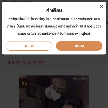
Tunwalai ธัญวลัย
เปิดแอป
เพื่อประสบการณ์ที่ดีกว่าบนมือถือ
คำเตือน
เข้าสู่ระบบ
การ์ตูนเรื่องนี้มีเนื้อหาหรือรูปแบบการนำเสนอ เช่น ภาพประกอบ เพศ
มาใหม่
หน้าแรก
นิยาย
อีบุ๊ก
การ์ตูน
ดรีมแชท
ธัญลิสต์
ภาษา เป็นต้น ที่อาจไม่เหมาะสมกับผู้อ่านที่อายุต่ำกว่า 18 ปี ควรใช้วิจา
รณญาน ในการอ่านหรือควรได้รับคำแนะนำจากผู้ใหญ่
พินอคคิโอในตู้เสื้อผ้า
ยกเลิก
ตกลง
นักเขียน:
WeComicsTH
Y
0.0
จบ