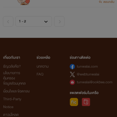
ตอบกลับ
เกี่ยวกับเรา
ช่วยเหลือ
ช่องทางติดต่อ
ธัญวลัยคือ?
บทความ
tunwalai.com
นโยบายการ
FAQ
@webtunwalai
คุ้มครอง
tunwalai@ookbee.com
ข้อมูลส่วนบุคคล
เงื่อนไขและข้อตกลง
แพลตฟอร์มในเครือ
Third-Party
Notice
ดาวน์โหลด