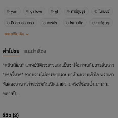
yuri
girllove
gl
การ์ตูนยูริ
โนแมนซ์
สืบสวนสอบสวน
ดราม่า
โรแมนติก
การ์ตูนgl
แสดงเพิ่มเติม
แปลจีน
kuaikan
คำโปรย
แนะนำเรื่อง
"หลินเยี่ยน" แพทย์นิติเวชสาวแสนเย็นชาได้มาพบกับสายสืบสาว
"ซ่งอวี๋หาง" จากความไม่ลงรอยกลายมาเป็นความเข้าใจ พวกเขา
ทั้งสองสาบานว่าจะร่วมกันเปิดเผยความจริงที่ซ่อนเร้นมานาน
รีวิว (2)