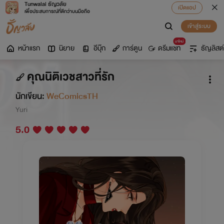
Tunwalai ธัญวลัย
เปิดแอป
เพื่อประสบการณ์ที่ดีกว่าบนมือถือ
เข้าสู่ระบบ
มาใหม่
หน้าแรก
นิยาย
อีบุ๊ก
การ์ตูน
ดรีมแชท
ธัญลิสต์
คุณนิติเวชสาวที่รัก
นักเขียน:
WeComicsTH
Yuri
5.0