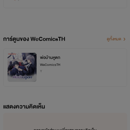
การ์ตูนของ WeComicsTH
ดูทั้งหมด
พ่อบ้านหูตก
WeComicsTH
Y
แสดงความคิดเห็น