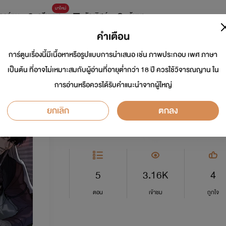
มาใหม่
การ์ตูน
ดรีมแชท
ธัญลิสต์
ค้นหา
คำเตือน
การ์ตูนเรื่องนี้มีเนื้อหาหรือรูปแบบการนำเสนอ เช่น ภาพประกอบ เพศ ภาษา
Whisper Romanc
เป็นต้น ที่อาจไม่เหมาะสมกับผู้อ่านที่อายุต่ำกว่า 18 ปี ควรใช้วิจารณญาน ใน
การอ่านหรือควรได้รับคำแนะนำจากผู้ใหญ่
นักเขียน:
WeComicsTH
ยกเลิก
ตกลง
Y
0.0
5
3.16K
4
ตอน
เข้าชม
ถูกใจ