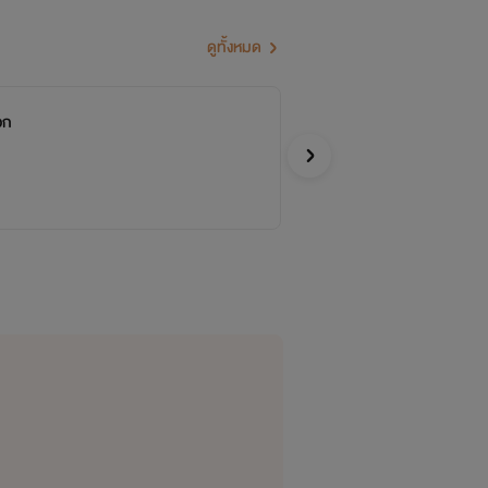
ดูทั้งหมด
อก
ชายาใบ
WeCom
Y