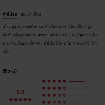
คำโปรย
แนะนำเรื่อง
เมื่อวิญญาณของอดีตปรมาจารย์ลัทธิมาร "เว่ยอู๋เซี่ยน" ถูก
อัญเชิญเข้าสู่ร่างของคุณชายสกุลโม่นามว่า "โม่เสวียนอวี่" เพื่อ
ตามชำระเรื่องราวที่ค้างคา ทำให้เขาได้พบกับ "หลานวั่งจี" อีก
ครั้ง
รีวิว (5)
5
0
5.0
0
0