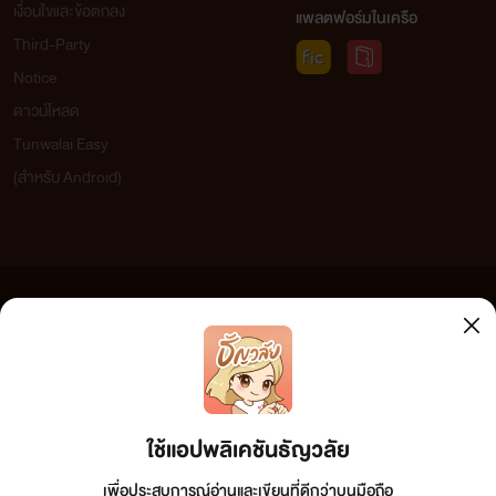
เงื่อนไขและข้อตกลง
แพลตฟอร์มในเครือ
Third-Party
Notice
ดาวน์โหลด
Tunwalai Easy
(สำหรับ Android)
ข้อความที่ท่านได้อ่านจากเว็บไซต์นี้เกิดจากการเขียนโดยสาธารณชนและเผยแพร่โดยอัตโนมัติ ผู้ดูแล
เว็บไซต์แห่งนี้ไม่ได้เห็นด้วยและไม่ขอรับผิดชอบต่อข้อความใดๆ ทั้งสิ้น ดังนั้นผู้อ่านทุกท่านโปรดใช้
วิจารณญาณในการกลั่นกรองด้วยตนเอง และหากท่านพบข้อความใดๆ ที่ขัดต่อกฎหมายและศีลธรรม
กรุณาแจ้งมาที่ tunwalai@ookbee.com เพื่อทีมงานจะได้ดำเนินการในทันที ทั้งนี้ ทางเว็บไซต์ขอสงวน
ลิขสิทธิ์ตามพระราชบัญญัติลิขสิทธิ์ (ฉบับเพิ่มเติม) พ.ศ.2558
ใช้แอปพลิเคชันธัญวลัย
เพื่อประสบการณ์อ่านและเขียนที่ดีกว่าบนมือถือ