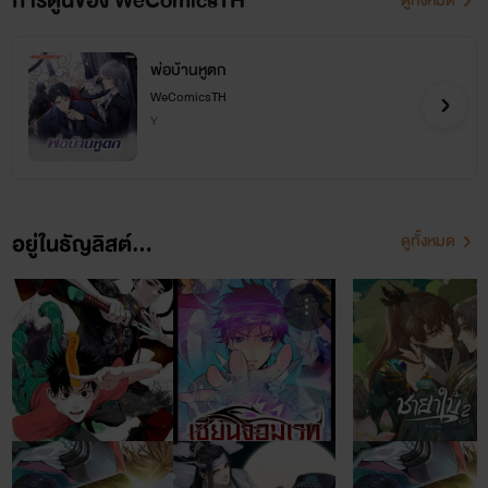
การ์ตูนของ WeComicsTH
ดูทั้งหมด
พ่อบ้านหูตก
WeComicsTH
Y
อยู่ในธัญลิสต์...
ดูทั้งหมด