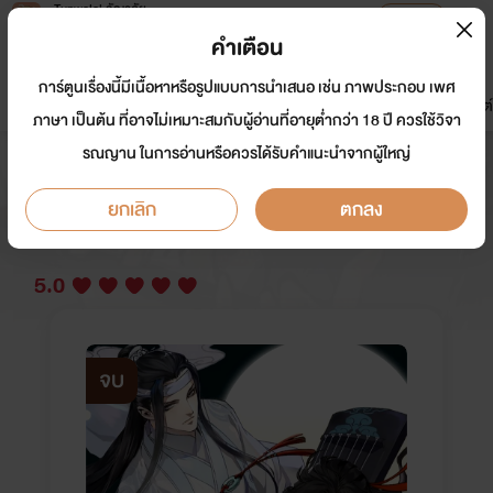
Tunwalai ธัญวลัย
เปิดแอป
เพื่อประสบการณ์ที่ดีกว่าบนมือถือ
คำเตือน
เข้าสู่ระบบ
การ์ตูนเรื่องนี้มีเนื้อหาหรือรูปแบบการนำเสนอ เช่น ภาพประกอบ เพศ
มาใหม่
หน้าแรก
นิยาย
อีบุ๊ก
การ์ตูน
ดรีมแชท
ธัญลิสต์
ภาษา เป็นต้น ที่อาจไม่เหมาะสมกับผู้อ่านที่อายุต่ำกว่า 18 ปี ควรใช้วิจา
รณญาน ในการอ่านหรือควรได้รับคำแนะนำจากผู้ใหญ่
ปรมาจารย์ลัทธิมาร
ยกเลิก
ตกลง
นักเขียน:
WeComicsTH
Y
5.0
จบ