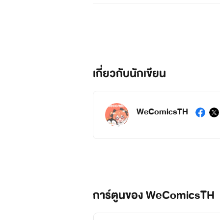
เกี่ยวกับนักเขียน
WeComicsTH
การ์ตูนของ WeComicsTH