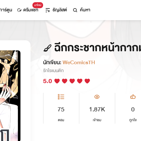
มาใหม่
การ์ตูน
ดรีมแชท
ธัญลิสต์
ค้นหา
ฉีกกระชากหน้ากาก
นักเขียน:
WeComicsTH
รักโรแมนติก
5.0
75
1.87K
0
ตอน
เข้าชม
ถูกใจ