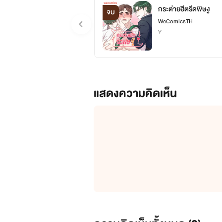
กระต่ายฮีตรีดพิษงู
จบ
WeComicsTH
Y
แสดงความคิดเห็น