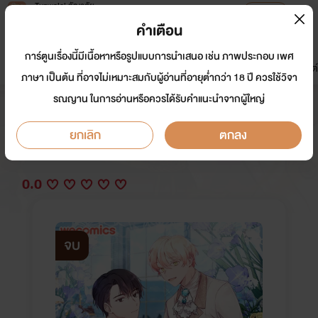
Tunwalai ธัญวลัย
เปิดแอป
เพื่อประสบการณ์ที่ดีกว่าบนมือถือ
คำเตือน
เข้าสู่ระบบ
การ์ตูนเรื่องนี้มีเนื้อหาหรือรูปแบบการนำเสนอ เช่น ภาพประกอบ เพศ
มาใหม่
หน้าแรก
นิยาย
อีบุ๊ก
การ์ตูน
ดรีมแชท
ธัญลิสต์
ภาษา เป็นต้น ที่อาจไม่เหมาะสมกับผู้อ่านที่อายุต่ำกว่า 18 ปี ควรใช้วิจา
รณญาน ในการอ่านหรือควรได้รับคำแนะนำจากผู้ใหญ่
Sweetie, Sweetie, Sweetie
ยกเลิก
ตกลง
นักเขียน:
WeComicsTH
Y
0.0
จบ