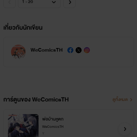
เกี่ยวกับนักเขียน
WeComicsTH
การ์ตูนของ WeComicsTH
ดูทั้งหมด
พ่อบ้านหูตก
WeComicsTH
Y