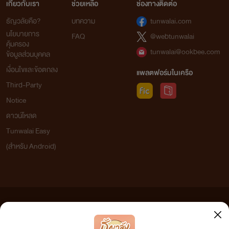
เกี่ยวกับเรา
ช่วยเหลือ
ช่องทางติดต่อ
ธัญวลัยคือ?
บทความ
tunwalai.com
นโยบายการ
FAQ
@webtunwalai
คุ้มครอง
tunwalai@ookbee.com
ข้อมูลส่วนบุคคล
เงื่อนไขและข้อตกลง
แพลตฟอร์มในเครือ
Third-Party
Notice
ดาวน์โหลด
Tunwalai Easy
(สำหรับ Android)
ข้อความที่ท่านได้อ่านจากเว็บไซต์นี้เกิดจากการเขียนโดยสาธารณชนและเผยแพร่โดยอัตโนมัติ ผู้ดูแล
เว็บไซต์แห่งนี้ไม่ได้เห็นด้วยและไม่ขอรับผิดชอบต่อข้อความใดๆ ทั้งสิ้น ดังนั้นผู้อ่านทุกท่านโปรดใช้