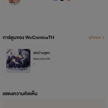
การ์ตูนของ WeComicsTH
ดูทั้งหมด
พ่อบ้านหูตก
WeComicsTH
Y
แสดงความคิดเห็น