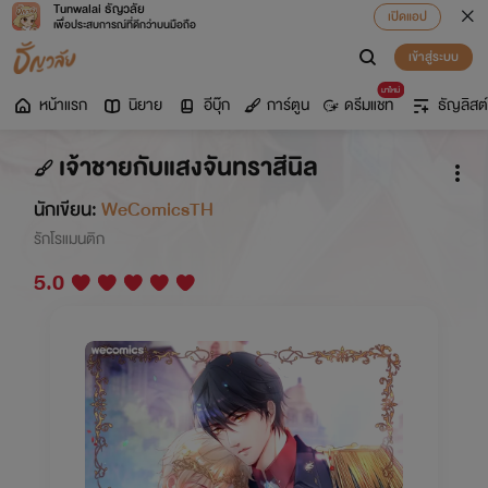
Tunwalai ธัญวลัย
เปิดแอป
เพื่อประสบการณ์ที่ดีกว่าบนมือถือ
เข้าสู่ระบบ
มาใหม่
หน้าแรก
นิยาย
อีบุ๊ก
การ์ตูน
ดรีมแชท
ธัญลิสต์
เจ้าชายกับแสงจันทราสีนิล
นักเขียน:
WeComicsTH
รักโรแมนติก
5.0