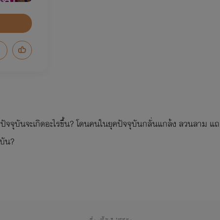
ปัจจุบันจะเกิดอะไรขึ้น? โดนคนในยุคปัจจุบันกลั่นแกล้ง ลวนลาม แถม
บัน?