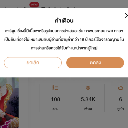
มาใหม่
การ์ตูน
ดรีมแชท
ธัญลิสต์
ค้นหา
คำเตือน
การ์ตูนเรื่องนี้มีเนื้อหาหรือรูปแบบการนำเสนอ เช่น ภาพประกอบ เพศ ภาษา
สานสัมพันธ์แม่ทัพห
เป็นต้น ที่อาจไม่เหมาะสมกับผู้อ่านที่อายุต่ำกว่า 18 ปี ควรใช้วิจารณญาน ใน
การอ่านหรือควรได้รับคำแนะนำจากผู้ใหญ่
นักเขียน:
WeComicsTH
ยกเลิก
ตกลง
Y
0.0
108
5.34K
6
ตอน
เข้าชม
ถูกใจ