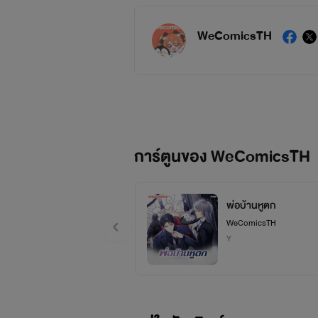
WeComicsTH
การ์ตูนของ WeComicsTH
พ่อบ้านหูตก
WeComicsTH
Y