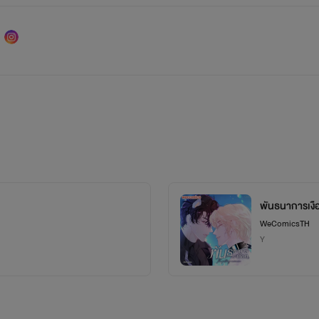
พันธนาการเงื
WeComicsTH
Y