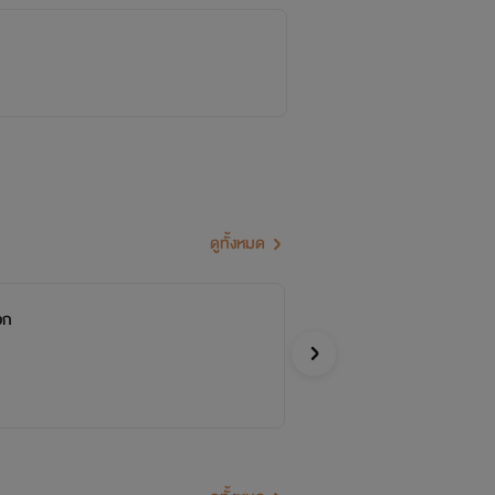
ดูทั้งหมด
อก
ชายาใบ
WeCom
Y