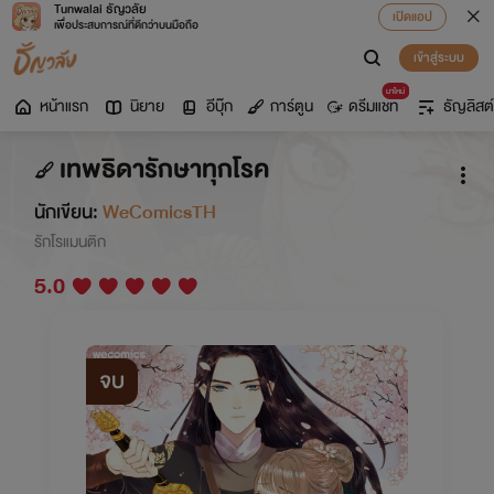
Tunwalai ธัญวลัย
เปิดแอป
เพื่อประสบการณ์ที่ดีกว่าบนมือถือ
เข้าสู่ระบบ
มาใหม่
หน้าแรก
นิยาย
อีบุ๊ก
การ์ตูน
ดรีมแชท
ธัญลิสต์
เทพธิดารักษาทุกโรค
นักเขียน:
WeComicsTH
รักโรแมนติก
5.0
จบ