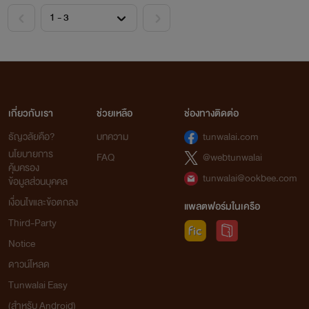
เกี่ยวกับเรา
ช่วยเหลือ
ช่องทางติดต่อ
ธัญวลัยคือ?
บทความ
tunwalai.com
นโยบายการ
FAQ
@webtunwalai
คุ้มครอง
tunwalai@ookbee.com
ข้อมูลส่วนบุคคล
เงื่อนไขและข้อตกลง
แพลตฟอร์มในเครือ
Third-Party
Notice
ดาวน์โหลด
Tunwalai Easy
(สำหรับ Android)