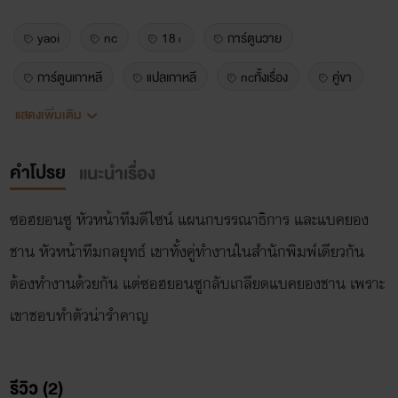
yaoi
nc
18+
การ์ตูนวาย
การ์ตูนเกาหลี
แปลเกาหลี
ncทั้งเรื่อง
คู่ขา
แสดงเพิ่มเติม
พระเอกหล่อล่ำ
นายเอกน่ารัก
เคะกล้าม
วัยทำงาน
เคะแซ่บ
พระเอกฮอต
คำโปรย
แนะนำเรื่อง
ซอฮยอนซู หัวหน้าทีมดีไซน์ แผนกบรรณาธิการ และแบคยอง
ชาน หัวหน้าทีมกลยุทธ์ เขาทั้งคู่ทำงานในสำนักพิมพ์เดียวกัน
ต้องทำงานด้วยกัน แต่ซอฮยอนซูกลับเกลียดแบคยองชาน เพราะ
เขาชอบทำตัวน่ารำคาญ
รีวิว (2)