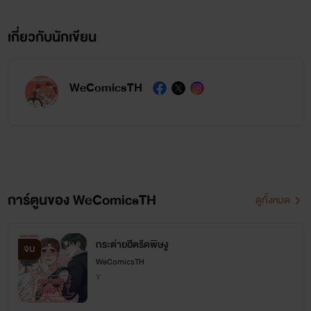
เกี่ยวกับนักเขียน
WeComicsTH
การ์ตูนของ WeComicsTH
ดูทั้งหมด
กระต่ายฮีตรีดพิษงู
จบ
WeComicsTH
Y