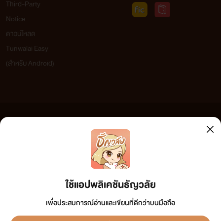
Third-Party
Notice
ดาวน์โหลด
Tunwalai Easy
(สำหรับ Android)
ข้อความที่ท่านได้อ่านจากเว็บไซต์นี้เกิดจากการเขียนโดยสาธารณชนและเผยแพร่โดยอัตโนมัติ ผู้ดูแล
เว็บไซต์แห่งนี้ไม่ได้เห็นด้วยและไม่ขอรับผิดชอบต่อข้อความใดๆ ทั้งสิ้น ดังนั้นผู้อ่านทุกท่านโปรดใช้
วิจารณญาณในการกลั่นกรองด้วยตนเอง และหากท่านพบข้อความใดๆ ที่ขัดต่อกฎหมายและศีลธรรม
กรุณาแจ้งมาที่ tunwalai@ookbee.com เพื่อทีมงานจะได้ดำเนินการในทันที ทั้งนี้ ทางเว็บไซต์ขอสงวน
ลิขสิทธิ์ตามพระราชบัญญัติลิขสิทธิ์ (ฉบับเพิ่มเติม) พ.ศ.2558
ใช้แอปพลิเคชันธัญวลัย
เพื่อประสบการณ์อ่านและเขียนที่ดีกว่าบนมือถือ