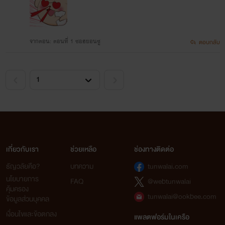
จากตอน: ตอนที่ 1 ซอฮยอนซู
ตอบกลับ
เกี่ยวกับเรา
ช่วยเหลือ
ช่องทางติดต่อ
ธัญวลัยคือ?
บทความ
tunwalai.com
นโยบายการ
FAQ
@webtunwalai
คุ้มครอง
tunwalai@ookbee.com
ข้อมูลส่วนบุคคล
เงื่อนไขและข้อตกลง
แพลตฟอร์มในเครือ