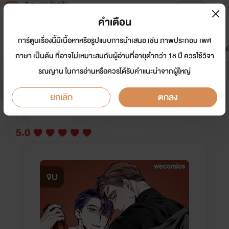
Tunwalai ธัญวลัย
เปิดแอป
เพื่อประสบการณ์ที่ดีกว่าบนมือถือ
คำเตือน
เข้าสู่ระบบ
การ์ตูนเรื่องนี้มีเนื้อหาหรือรูปแบบการนำเสนอ เช่น ภาพประกอบ เพศ
มาใหม่
หน้าแรก
นิยาย
อีบุ๊ก
การ์ตูน
ดรีมแชท
ธัญลิสต์
ภาษา เป็นต้น ที่อาจไม่เหมาะสมกับผู้อ่านที่อายุต่ำกว่า 18 ปี ควรใช้วิจา
รณญาน ในการอ่านหรือควรได้รับคำแนะนำจากผู้ใหญ่
เพอร์เฟกต์บัดดี้ คู่หู อู้ว! แซ่บ
ยกเลิก
ตกลง
นักเขียน:
WeComicsTH
Y
5.0
จบ