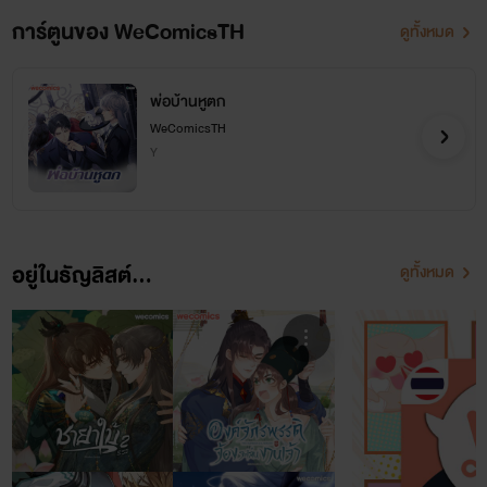
การ์ตูนของ WeComicsTH
ดูทั้งหมด
พ่อบ้านหูตก
WeComicsTH
Y
อยู่ในธัญลิสต์...
ดูทั้งหมด