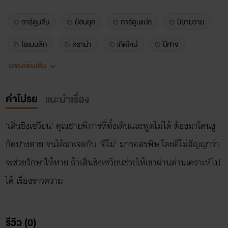
การ์ตูนจีน
ย้อนยุค
การ์ตูนแปล
นิยายวาย
โรแมนติก
ดราม่า
เกิดใหม่
ปีศาจ
แสดงเพิ่มเติม
หลายชาติภพ
เทพเซียน
รักลึกซึ้ง
จีนโบราณ
การ์ตูนวาย
ยาโอย
วายจีน
คำโปรย
แนะนำเรื่อง
'เสิ่นชิงเซวียน' คุณชายพิการที่ทั้งเดินและพูดไม่ได้ ต้องมาโดนงู
กัดปางตาย จนได้มาเจอกับ 'อีโม่' มารอสรพิษ โดยอีโม่สัญญาว่า
จะช่วยรักษาให้หาย ถ้าเสิ่นชิงเซวียนช่วยให้เขาผ่านด่านเคราะห์ไป
ได้ เรื่องราวความ
รีวิว (0)