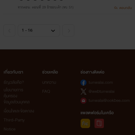
จากตอน: ตอนที่ 29 ข้าชอบเจ้า (จบ S1)
ตอบกลับ
เกี่ยวกับเรา
ช่วยเหลือ
ช่องทางติดต่อ
ธัญวลัยคือ?
บทความ
tunwalai.com
นโยบายการ
FAQ
@webtunwalai
คุ้มครอง
tunwalai@ookbee.com
ข้อมูลส่วนบุคคล
เงื่อนไขและข้อตกลง
แพลตฟอร์มในเครือ
Third-Party
Notice