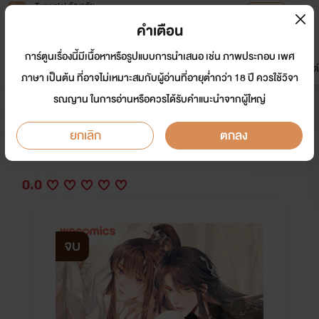
Tunwalai ธัญวลัย
เปิดแอป
เพื่อประสบการณ์ที่ดีกว่าบนมือถือ
คำเตือน
เข้าสู่ระบบ
การ์ตูนเรื่องนี้มีเนื้อหาหรือรูปแบบการนำเสนอ เช่น ภาพประกอบ เพศ
มาใหม่
หน้าแรก
นิยาย
อีบุ๊ก
การ์ตูน
ดรีมแชท
ธัญลิสต์
ภาษา เป็นต้น ที่อาจไม่เหมาะสมกับผู้อ่านที่อายุต่ำกว่า 18 ปี ควรใช้วิจา
รณญาน ในการอ่านหรือควรได้รับคำแนะนำจากผู้ใหญ่
หนึ่งปรารถนาสามชาติภพ
ยกเลิก
ตกลง
นักเขียน:
WeComicsTH
Y
0.0
จบ