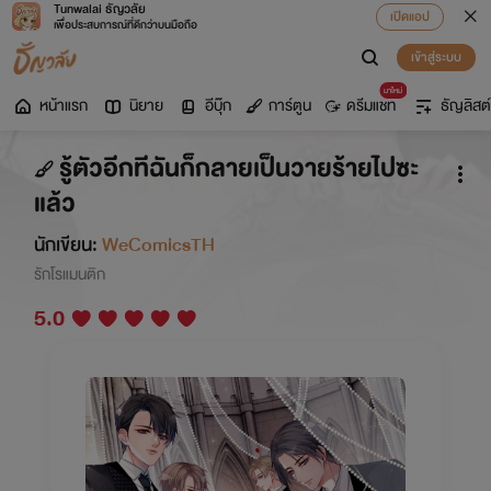
Tunwalai ธัญวลัย
เปิดแอป
เพื่อประสบการณ์ที่ดีกว่าบนมือถือ
เข้าสู่ระบบ
มาใหม่
หน้าแรก
นิยาย
อีบุ๊ก
การ์ตูน
ดรีมแชท
ธัญลิสต์
รู้ตัวอีกทีฉันก็กลายเป็นวายร้ายไปซะ
แล้ว
นักเขียน:
WeComicsTH
รักโรแมนติก
5.0