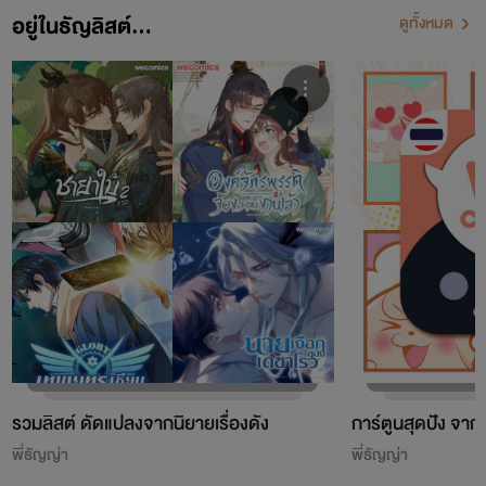
อยู่ในธัญลิสต์...
ดูทั้งหมด
รวมลิสต์ ดัดแปลงจากนิยายเรื่องดัง
การ์ตูนสุดปัง จา
พี่ธัญญ่า
พี่ธัญญ่า