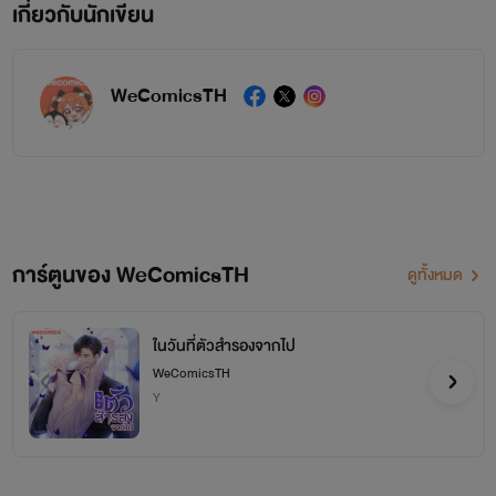
เกี่ยวกับนักเขียน
WeComicsTH
การ์ตูนของ WeComicsTH
ดูทั้งหมด
ในวันที่ตัวสำรองจากไป
WeComicsTH
Y