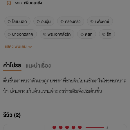
533
เพิ่มลงคลัง
โรแมนติก
อบอุ่น
ครอบครัว
แฟนตาซี
นางเอกฉลาด
พระเอกคลั่งรัก
ตลก
รัก
แสดงเพิ่มเติม
การ์ตูนจีน
การ์ตูนแปล
นักเขียนหน้าใหม่
เกิดใหม่
ข้ามมิติ
เวทมนต์
โรงเรียน
คำโปรย
แนะนำเรื่อง
ดราม่า
ย้อนยุค
ตื่นขึ้นมาพบว่าตัวเองถูกบรรดาพี่ชายจับโยนเข้ามาในโรงพยาบาล
บ้า เส้นทางแก้แค้นแทนเจ้าของร่างเดิมจึงเริ่มต้นขึ้น
รีวิว (2)
2