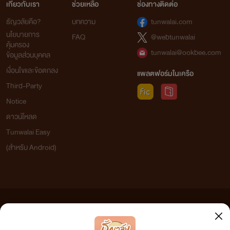
เกี่ยวกับเรา
ช่วยเหลือ
ช่องทางติดต่อ
ธัญวลัยคือ?
บทความ
tunwalai.com
นโยบายการ
FAQ
@webtunwalai
คุ้มครอง
tunwalai@ookbee.com
ข้อมูลส่วนบุคคล
เงื่อนไขและข้อตกลง
แพลตฟอร์มในเครือ
Third-Party
Notice
ดาวน์โหลด
Tunwalai Easy
(สำหรับ Android)
ข้อความที่ท่านได้อ่านจากเว็บไซต์นี้เกิดจากการเขียนโดยสาธารณชนและเผยแพร่โดยอัตโนมัติ ผู้ดูแล
เว็บไซต์แห่งนี้ไม่ได้เห็นด้วยและไม่ขอรับผิดชอบต่อข้อความใดๆ ทั้งสิ้น ดังนั้นผู้อ่านทุกท่านโปรดใช้