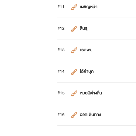
#11
เผชิญหน้า
#12
สินธุ
#13
แรกพบ
#14
ไอ้ดำบุก
#15
หมอผีต่างถิ่น
#16
ออกเดินทาง