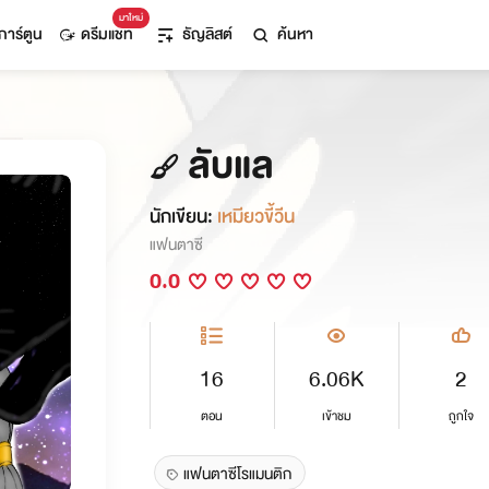
มาใหม่
การ์ตูน
ดรีมแชท
ธัญลิสต์
ค้นหา
ลับแล
นักเขียน:
เหมียวขี้วีน
แฟนตาซี
0.0
16
6.06K
2
ตอน
เข้าชม
ถูกใจ
แฟนตาซีโรแมนติก