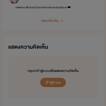
กดติดตาม เพิ่มเข้าคลัง ไม่พลาดนิยายใหม่ของน้องภัสนะคะ❤️
แสดงเพิ่มเติม
แสดงความคิดเห็น
กรุณาเข้าสู่ระบบเพื่อแสดงความคิดเห็น
เข้าสู่ระบบ