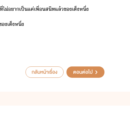
ที่​ไ่​า​เป็​แค่​เพื่สิท​แล้​ข​เต็​หึ่
ข​เต็​หึ่
กลับหน้าเรื่อง
ตอนต่อไป