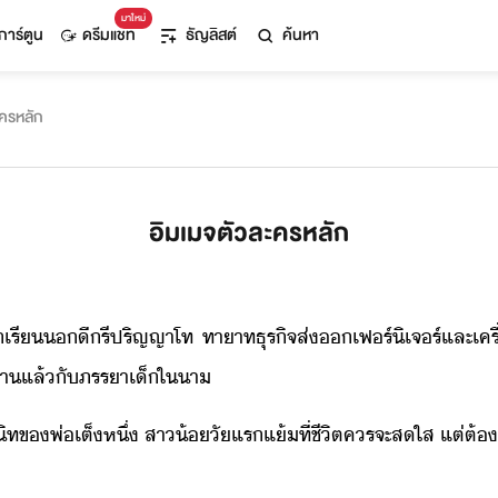
มาใหม่
การ์ตูน
ดรีมแชท
ธัญลิสต์
ค้นหา
ะครหลัก
อิมเมจตัวละครหลัก
ั​เรี​​ีรี​ปริญญาโท​ ​ทาาท​ธุริจ​ส่​เฟร์ิเจร์​และ​เครื่
า​แล้​ั​ภรรา​เ็​ใา​
ท​ข​พ่​เต็​หึ่​ ​สา้​ั​แร​แ้​ที่​ชีิต​ครจะ​สใส​ ​แต่​ต้