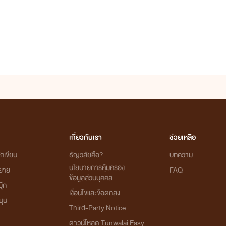
เกี่ยวกับเรา
ช่วยเหลือ
กเขียน
ธัญวลัยคือ?
บทความ
นโยบายการคุ้มครอง
ิยาย
FAQ
ข้อมูลส่วนบุคคล
ุ๊ก
เงื่อนไขและข้อตกลง
นุน
Third-Party Notice
ดาวน์โหลด Tunwalai Easy