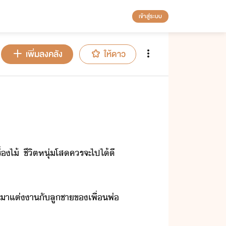
เข้าสู่ระบบ
เพิ่มลงคลัง
ให้ดาว
​ไ้​ ​ชีิต​หุ่โส​ครจะ​ไป​ไ้ี​ ​
​า​แต่า​ั​ลูชา​ข​เพื่​พ่​