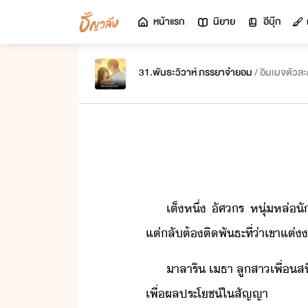
หน้าแรก
นิยาย
อีบุ๊ก
31.พันธะวิวาห์ ภรรยาจำยอม
/ อิมเมจตัวล
เต็​หึ่​ ​ัศ​ร​ ​หุ่​หล่
แต่ลั​ต้​ติพั​ธะ​ที่่า​เขา​แต่
าลา​ริ​ ​เธา​ ​ลูสา​เพื่สิ
เพื่​ผลประโช์​ใ​สัญญา