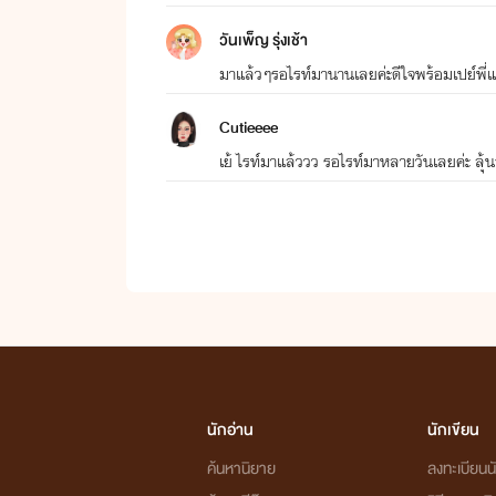
วันเพ็ญ รุ่งเช้า
มาแล้วๆรอไรท์มานานเลยค่ะดีใจพร้อมเปย์พี่แ
Cutieeee
เย้ ไรท์มาแล้ววว รอไรท์มาหลายวันเลยค่ะ ลุ้นอย
นักอ่าน
นักเขียน
ค้นหานิยาย
ลงทะเบียนนั