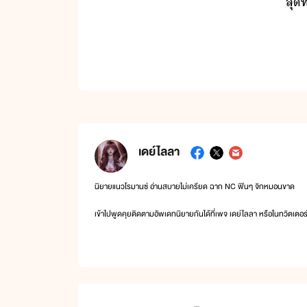
สุท
เดย์ไลลา
นิยายแนวโรมานซ์ อ่านสบายไม่เครียด ฉาก NC ฟินๆ จิกหมอนขาด
เข้าไปพูดคุยติดตามอัพเดทนิยายกันได้ที่เพจ เดย์ไลลา หรือในทวิตเตอร
ขอฝากนักเขียนตัวน้อยๆ ไว้ในอ้อมใจด้วยค่ะ