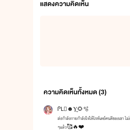
แสดงความคิดเห็น
ความคิดเห็นทั้งหมด (
3
)
ᎵL⃟☻︎Y̤̮🌻🫧
ส่งกำลังกายกำลังใจให้ไรท์เดย์คนดีของเขา ไม่
ๆแล้ว🥰🔥❤️