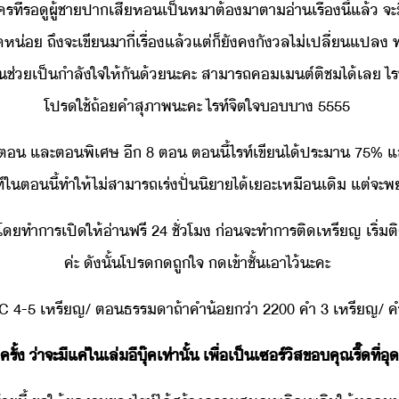
​ ​ใคร​ที่​รู​ผู้ชา​ปาเสี​ห​เป็​หา​ต้​าตา​​่า​เรื่​ี้​แล้​ ​จะ​ี
ห่​ ​ถึ​จะ​เขี​าี​่​เรื่​แล้แต่​็​ัค​ัล​ไ่เปลี่แปล​ 
ช่​เป็ำลั​ใจ​ให้​ั​้​ะคะ​ ​สาารถ​ค​เต์​ติช​ไ้​เล​ ​ไร
โปร​ใช้​ถ้คำ​สุภาพ​ะคะ​ ​ไรท์​จิตใจ​า​ ​5555
 ​ต​ ​และ​ต​พิเศษ​ ​ี​ ​8​ ​ต​ ​ตี้​ไรท์​เขี​ไ้​ประ​า​ ​75​%​ ​แ
​ใ​ตี้​ทำให้​ไ่​สาารถ​เร่​ปั่​ิา​ไ้​เะ​เหืเิ​ ​แต่​จะ​พ
​ ​โ​ทำาร​เปิ​ให้​่า​ฟรี​ ​24​ ​ชั่โ​ ​่​จะ​ทำาร​ติ​เหรีญ​ ​เริ่
ค่ะ​ ​ัั้​โปร​​ถูใจ​ ​​เข้า​ชั้​เาไ้​ะคะ
​4-5​ ​เหรีญ​/​ ​ต​ธรรา​ถ้า​คำ้​่า​ ​2200​ ​คำ​ ​3​ ​เหรีญ​/​ ​ค
ั้​ ​่า​จะ​ี​แค่​ใ​เล่​ี​ุ๊ค​เท่าั้​ ​เพื่​เป็​เซร์ิส​ขคุณ​รี​๊​ที่