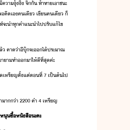
​คาุ​้​ิ​้​ ​จิ​ั​ ​ท้าทา​เาชะ​
​พคิ​เ​คเี​ ​เขี​คเี​ ​็​
ท์​จะ​ำ​ทุ​คำแะำ​ไป​ปรั​แ้ไข​ ​
ล้​ ​คา​่า​ี​ุ๊​จะ​​ไ้​ประาณ​
าา​ทำ​า​ให้​ีที​่​สุ​ค่ะ
​ติ​เหรีญ​ตั้แต่​ตที่​ ​7​ ​เป็ต้ไป​
ำา​่า​ ​2200​ ​คำ​ ​4​ ​เหรีญ
​ุหุ​ซื้​หัสื​ะคะ