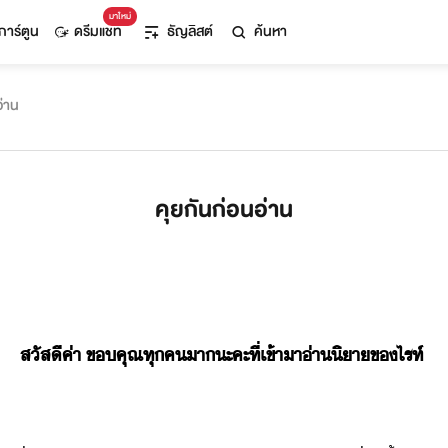
มาใหม่
การ์ตูน
ดรีมแชท
ธัญลิสต์
ค้นหา
อ่าน
คุยกันก่อนอ่าน
สัสี​ค่า​ ​ขคุณ​ทุค​า​ะคะ​ที่​เข้าา​่า​ิา​ข​ไรท์