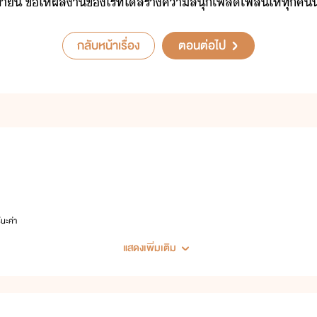
้าี้​ ​ขให้​ผลา​ข​ไรท์​ไ้​สร้า​คาสุ​เพลิเพลิ​ให้​ทุค
กลับหน้าเรื่อง
ตอนต่อไป
์นะค่า
แสดงเพิ่มเติม