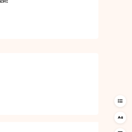
​ะคะ