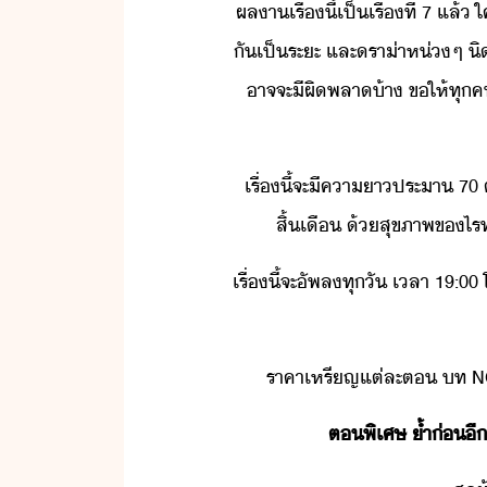
ผลา​เรื่​ี้​เป็เรื่​ที่​ ​7​ ​แล้
ั​เป็ระะ​ ​และ​รา่า​ห่​ๆ​ ​ิ
าจจะ​ี​ผิพลา​้า​ ​ขให้​ทุค​
เรื่​ี้​จะ​ี​คา​า​ประ​า​ ​70​
สิ้เื​ ​้​สุขภาพ​ข​ไรท์
เรื่​ี้​จะ​ัพ​ล​ทุั​ ​เลา​ ​19:00
ราคา​เหรีญ​แต่ละ​ต​ ​ท​ ​NC​ 
ต​พิเศษ​ ​้ำ​่​ีคร