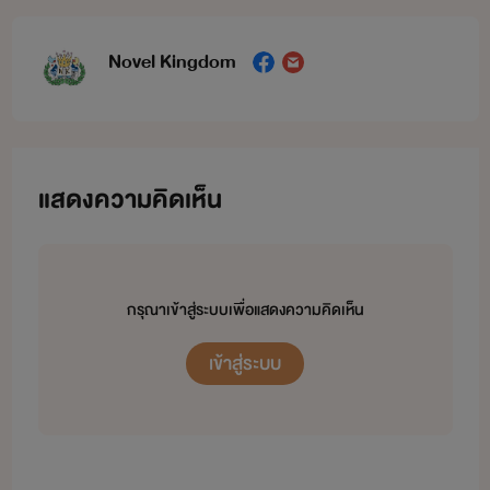
Novel Kingdom
แสดงความคิดเห็น
กรุณาเข้าสู่ระบบเพื่อแสดงความคิดเห็น
เข้าสู่ระบบ