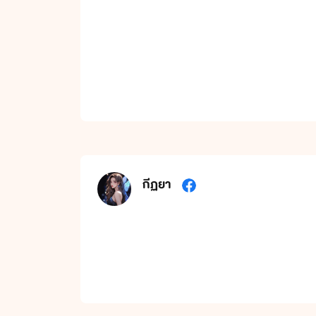
กีฏยา