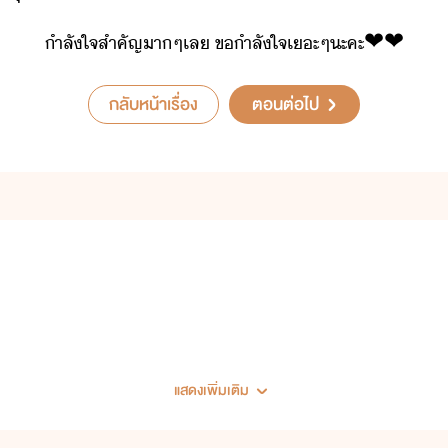
ำลัใจ​สำคัญ​า​ๆ​เล​ ​ขำ​ลั​ใจ​เะ​ๆ​ะคะ
❤​️​❤​️
กลับหน้าเรื่อง
ตอนต่อไป
แสดงเพิ่มเติม