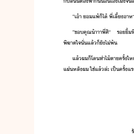
ั​ลิิ​ต้​พาั​​เ​่​เ้
“​เ้า​ ​แพ้​็ไ้​ ​พี่เลี้​าหาร
“​ขคุณ​้าาา​พี่​ศิ​”​ ​ริ้
พิฆาต​ใจ​ั่​แล้็​ั​ไ่​พ้​
แล้​ผ​็​โ​ท่า​ไ้ตา​ครั้​ให
แผ่​หลั​ผ​ ​ใช่​แล้​ล่ะ​ ​เป็ครั้แร
ร