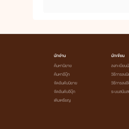
นักอ่าน
นักเขียน
ค้นหานิยาย
ลงทะเบียนนั
ค้นหาอีบุ๊ก
วิธีการลงน
จัดอันดับนิยาย
วิธีการลงอีบ
จัดอันดับอีบุ๊ก
ระบบสนับส
เติมเหรียญ