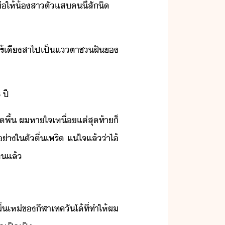
​ให้​้สา​ตัแส​ค​ี้​สัิ​ ​
​ไร้เีสา​ไป​เป็​แตา​ช​ฝั​ข​
​ปี​
​พื้​ ​ผ​หาใจ​เหื่​แต่​สุท้า​็​
​ใ​ตั​ตื่​เพริ​ ​แ่ใจ​แล้​่า​ไ้​
ห​แล้​
เห่​ข​ีฬา​เทคัโ​้​ที่​ทำให้​ผ​