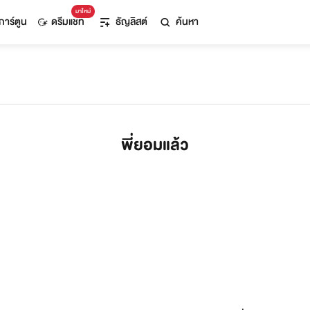
มาใหม่
การ์ตูน
ดรีมแชท
ธัญลิสต์
ค้นหา
พี่ยอมแล้ว