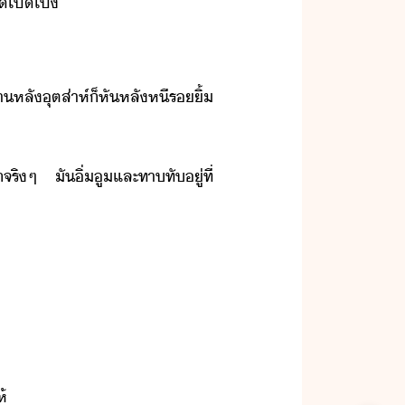
เปิเปิ​
าหลั​ุตส่าห์​็​หัหลั​หี​ริ้​
ิๆ​ ​ั​ิ่​ู​และ​ทา​ทั​ู่​ที่​
้​