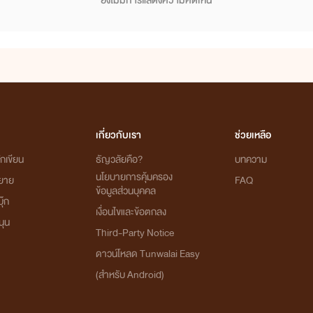
ยังไม่มีการแสดงความคิดเห็น
เกี่ยวกับเรา
ช่วยเหลือ
กเขียน
ธัญวลัยคือ?
บทความ
นโยบายการคุ้มครอง
ิยาย
FAQ
ข้อมูลส่วนบุคคล
ุ๊ก
เงื่อนไขและข้อตกลง
นุน
Third-Party Notice
ดาวน์โหลด Tunwalai Easy
(สำหรับ Android)