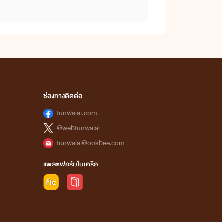
ช่องทางติดต่อ
tunwalai.com
@webtunwalai
tunwalai@ookbee.com
แพลตฟอร์มในเครือ