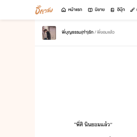
หน้าแรก
นิยาย
อีบุ๊ก
พี่บุญธรรม(ทำ)รัก
/ พี่ยอมแล้ว
“​พี่​ศิ​ ​ิ​​แล้​”​