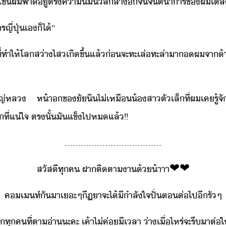
​จ​แข​ผ​พา​ู่​ตร​คาิ่ล​ลา​​จ​จิตาาร​ข​ผ​เตลิ
​ญี่ปุ่​เ​็ไ้​”​
​ที่​ทำให้​โล​ส่าไส​เิขึ้​แล้​่​จะ​ทะเล่ทะล่า​า​​ผ​จา​้
ญ่หล​ ​ห้า​ขั​ิ​ไ่​เหื​้สา​ตัเล็​ที่​ผ​เค​รู้จั​จร
​ที่​แ่ใจ​ ​ตรั้​ัแข็​ไป​ห​แล้​!​!​
…​…​…​…​…​…​…​…​…​…​…​…​
สัสี​ทุค​ ​ฝา​ติตา​า​้​้าาา
❤​️​❤​️
ค​เท์​ั​า​เะ​ๆ​ีฏ​าจะ​ไ้​ี​ำลัใจ​ปั่​ต​ต่ไป​ี​รั​ๆ​
ั​ทุค​ที่​ตา​่า​ะคะ​ ​เค้า​ไ่​ค่​ี​เลา​ ​่า​เื่ไหร่​จะ​รี​าต​่​ให