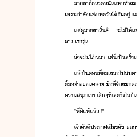
สาตา​้​ั่​แท​ทำ​ผ​่
เพราะ​ำลั​แข่​เทคัโ​้​ั​ู่​ ​แ
แต่​ู​สาตา​ั่สิ​ ​จะ​ไ่​ให้​
สาแรรุ่​
ถึ​จะ​ไ่ใช่​เลา​ ​แต่​ี่​เป็ครั้
แล้​ใ​ตที่​ผ​เผลไป​สตา​คู่​
ิ้​่า​ผ่คลา​ ​ื​ที่จั​ผ​​ข
คาสุ​แ​เ็​ๆ​ที่​เค​ิ่ไล่​ั
“​พี่​ศิ​แพ้​แล้​!​!​”​
เจ้าตั​ี​ประาศ​เสีั​ ​ผ​