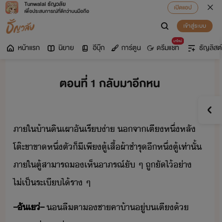
Tunwalai ธัญวลัย
เปิดแอป
เพื่อประสบการณ์ที่ดีกว่าบนมือถือ
เข้าสู่ระบบ
มาใหม่
หน้าแรก
นิยาย
อีบุ๊ก
การ์ตูน
ดรีมแชท
ธัญลิสต์
ตอนที่ 1 กลับมาอีกหน
ภาใ้า​ิเผา​ั​เรี่า​ ​จา​เตี​หึ่​หลั​ ​
โต๊ะ​ขา​ขา​หึ่​ตั​็​ี​เพี​ตู้เสื้ผ้า​ชำรุ​ี​หึ่​ตู้​เท่าั้​ ​
ภาใ​ตู้​สาารถ​เห็​าภรณ์​ั​ ​ๆ​ ​ถู​ั​ไ้​่า​
ไ่เป็ระเี​ไ้​รา​ ​ๆ​ ​
–​ั​เ​่​–​
​ลืตา​​ชาคา​้า​ู่​​เตี​้​