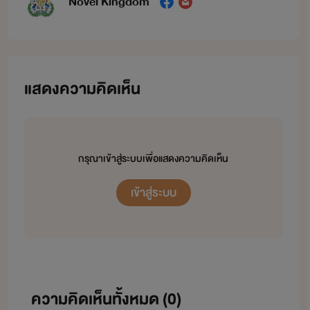
Novel Kingdom
แสดงความคิดเห็น
กรุณาเข้าสู่ระบบเพื่อแสดงความคิดเห็น
เข้าสู่ระบบ
ความคิดเห็นทั้งหมด (
0
)