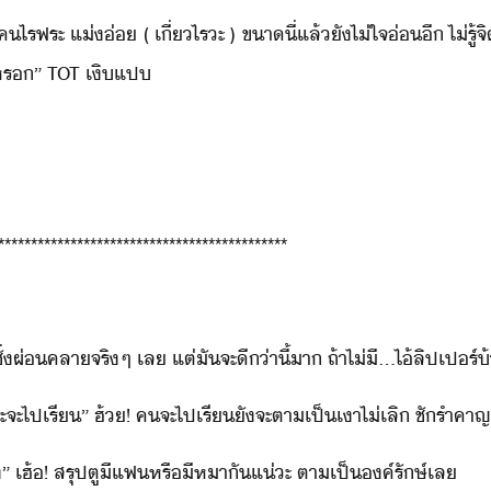
​ไรฟ​ระ​ ​แ่​่​ ​(​ ​เี่​ไร​ะ​ ​)​ ​ขา​ี่​แล้ั​ไ่​ใจ่​ี​ ​ไ่รู
หร​”​ ​TOT​ เ​ิ​แป
********************************************
่​ผ่คลา​จริๆ​ ​เล​ ​แต่​ั​จะ​ี่า​ี้​า​ ​ถ้า​ไ่ี​...​ไ้​ลิป​เปร์​
ะ​ไป​เรี​”​ ฮ​้​!​ ​ค​จะ​ไป​เรี​ั​จะ​ตา​เป็เา​ไ่​เลิ​ ​ชั​รำคาญ​จะ
​”​ ​เฮ้​!​ ​สรุป​ตูี​แฟ​หรื​ี​หาั​แ่ะ​ ​ตา​เป็​ค์​รัษ์​เล