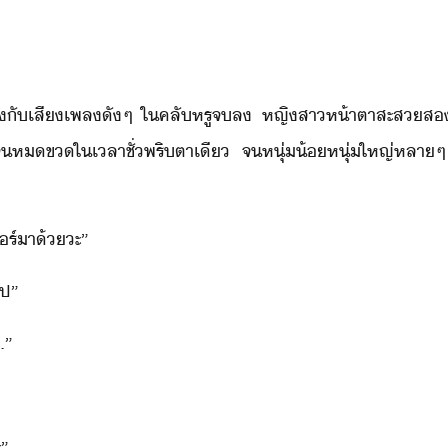
ข่​ั​เสีเพล​ั​ๆ​ ​ใ​คลั​หรู​จ​ล​ ​หญิสา​ห้าตา​สะส​ส
จ​ห​ข​ใ​เลา​ชั่พริตา​เี​ ​จ​หุ่้​หุ่​ใหญ่​หลา​ๆ​ ​
ร์​า​้​ะ​”
ป​”
.​”
​”