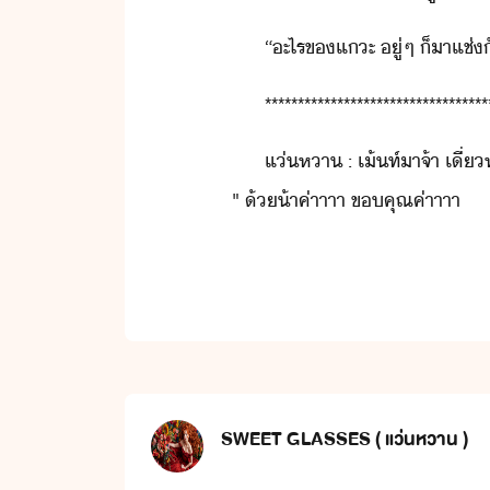
“​ะไร​ข​แะ​ ​ู่​ๆ​ ​็​า​แช่​
**********************************
แ่​หา​ ​:​ ​เ้ท์​า​จ้า​ ​เี่
"​ ​้​้า​ค่าาาา​ ​ขคุณ​ค่าาาา
SWEET GLASSES ( แว่นหวาน )