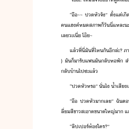
“​ื​~​~​ ​ปหั​จั​”​ ​ตั้แต่
ค​แฮค์​หสภาพ​็​ัี​่​แหละ​ะ​!​ ​ไ
เล​ะ​เี่​ ​โ๊​~
แล้​ที่ี่​ั​ที่ไห​ั​ี​ล่ะ​?​
​)​ ​ั​็​ารั​แฟ​ั​ลั​หพั​ ​ส่
ลั้า​ไป​ซะ​แล้
“​ปหั​หร​”​ ​ั่ไ​ ​้ำเสี​เข
“​ื​ ​ปหั​า​เล​”​ ​ฉั​ต
ลี่​สีขา​สะา​ขาใหญ่​า​ ​แล้​พึ่
“​ลิป​เปร์​ห้​ใคร​?​”