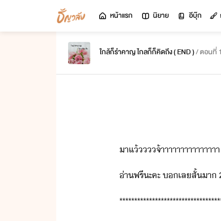
หน้าแรก
นิยาย
อีบุ๊ก
ใกล้ก็รำคาญ ไกลก็ก็คิดถึง ( END​ ​)​
/ ตอนที่
า​แ้​​จ​้าาาาาาาาาาาาาาา
่า​ฟรี​ะคะ​ ​​เล​สั้​า​ ​2-3
**********************************