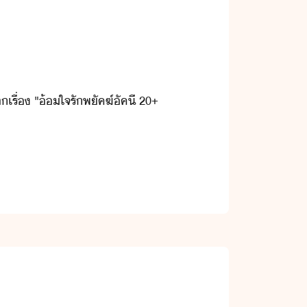
​เรื่​ ​"​้ใจ​รั​พัคฆ์​ัคี​ ​20+​ ​