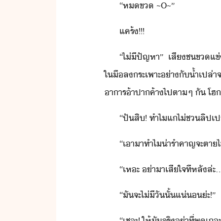
“​ห​ข​ ​~​O​~​”
แคร​้​!​!​!
“​ไ่ีปัญหา​”​ ​เสี​ช​ข​แ
ใ​ื​ล​ระเพาะ​่า​ั​้ำเปล่า​
าาร​้าปาค้า​ไป​ตา​ๆ​ ​ั​ ​โฮ
“​ปั​สิ​!​ ​ทำไ​แ​ไ่​ช​ลิป​เป
“​เา​าทำ​ไ​่ารำคาญ​จะ​ตา​ไ
“​เหะ​ ​่า​า​เสีใจ​ทีหลั​ล่ะ​..
“​ั​จะ​ไ่ีั​ั้​แ่​่ะ​!​”
“​เชะ​!​ ​ให้​ั​จริ​่า​ที่​พู​เถะ