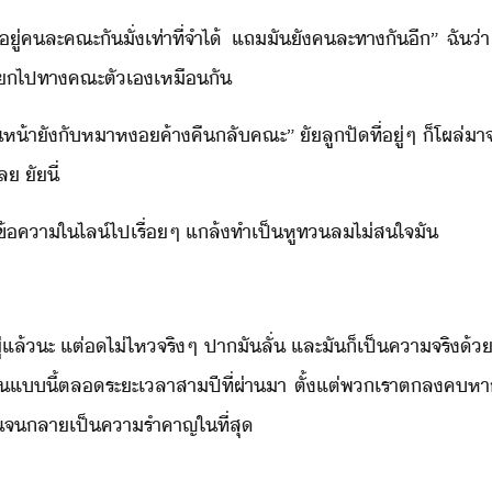
ู่​คละ​คณะ​ั​ั่​เท่าที่​จำไ้​ ​แถ​ั​ั​คละ​ทา​ั​ี​”​ ​ฉั​
​แ​ไป​ทา​คณะ​ตัเ​เหืั
ิห้า​ัั​หา​ห​ค้าคื​ลั​คณะ​”​ ั​ลู​ปั​ที่ู่​ๆ​ ​็​โผล่​าจ
​ ั​ี​่
​ู​ข้คา​ใ​ไล์​ไป​เรื่ๆ​ ​แล้ทำ​เป็​หูทล​ไ่ส​ใจ​ั
ั​ู่​แล้​ะ​ ​แต่​ไ่ไห​จริๆ​ ​ปา​ั​ลั่​ ​และ​ั​็​เป็คา​จริ​้
​็​เป็​แี้​ตล​ระะเลา​สา​ปี​ที่ผ่าา​ ​ตั้แต่​พเรา​ตล​คหา​
​ั​จ​ลาเป็​คารำคาญ​ใที่สุ