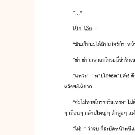
“​...​”
โป๊​!​ ​โ๊​~​~
“​ั​เจ็​ะ​ ​ไ้​ลิป​เปร์​้า​!​ 
“​ฮ่า​ ​ฮ่า​ ​เลา​แ​โรธ​ี่​่ารั​เ
“​แหะ​!​~​”​ ​หาโรธ​ตา​ล่ะ​!​ 
หั​ซะ​ให้า
“​่ะ​ ​ไ่​หาโรธ​จริ​เหร​”​ ​ไ
ๆ​ ​เถื่​ๆ​ ​ล้า​ใหญ่​ๆ​ ​ตั​สู​ๆ​ ​
“​ไ่​!​~​”​ ​่า​จ​ ​็​สะัห้า​หี