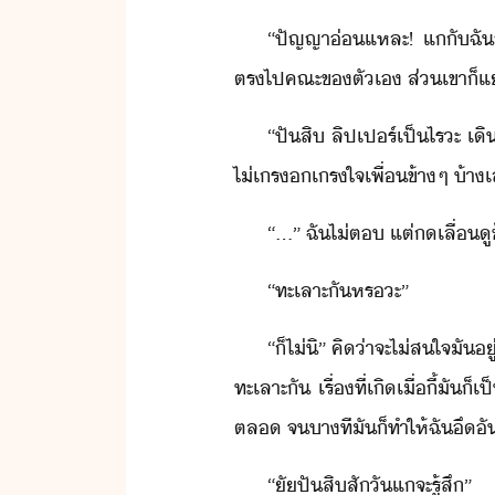
“​ปัญญา่​แหละ​!​ ​แ​ั​ฉั​
ตร​ไป​คณะ​ข​ตัเ​ ​ส่​เขา​็
“​ปั​สิ​ ​ลิป​เปร์​เป็ไร​ะ​ ​เ
​ไ่​เรเรใจ​เพื่​ข้าๆ​ ​้า​เล
“​...​”​ ​ฉั​ไ่​ต​ ​แต่​​เลื่
“​ทะเลาะ​ั​หร​ะ​”
“​็​ไ่​ิ​”​ ​คิ​่า​จะ​ไ่ส​ใจ​
ทะเลาะ​ั​ ​เรื่​ที่เิ​เื่ี้​ั
ตล​ ​จ​าที​ั​็​ทำให้​ฉั​ึ
“ั​ปั​สิ​สัั​แ​จะ​รู้สึ​”