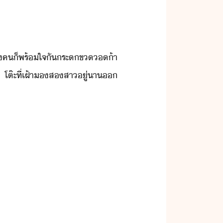
​ค​็​พร้ใจั​ระ​ข​้า​
โต๊ะ​ที่​เฝ้า​ส​สา​ู่​า​​