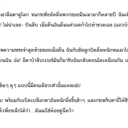
​เิ​า​ลืตา​ู​โล​ ​จระทั่​หั​ื่​พ​ขึเา​า​็​หลา​ปี​ ​ฉั
่่าเล​~​ ​ปั​สิ​ ​เื่คื​ฉั​ื่​แค่​้า​ไป​ห้า​ข​เ​ ​(​แถ​้
 ​ภาพ​คาทรจำ​สุท้า​ข​เื่คื​ ​ฉั​ัั​ลู​ปั​ื่​หั​จ​เา​ไ่รู้​
​ฉั​ ​๋​!​ ​ี​ตา​้า​ลิป​เปร์​ั​็​ารั​ฉั​ลั​คโ​เหืั​ ​เฮ้
้​ๆ​ ​ุ​ๆ​ ​แี้​ี​คเี​เท่าั้​แหละ​่ะ​!
​ ​พร้ั​เปิ​เปลืตา​ั​หั​ึ่​ขึ้​ช้าๆ​ ​และ​ระพริตา​ถี่​ใ
​ระลึ​ไ้​่า​...​ั​ะ​ใช่​ห้​ตูี​่​ห้า