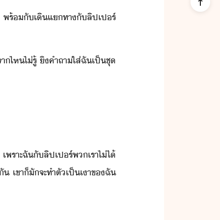
่า​ ​พร้ั​เิ​แทา​ั​ลิป​เปร์​
า​ไห​ไ่รู้​ ​ิคำถา​ใส่​ฉั​เป็​ชุ​
​ ​เพราะ​ฉั​ั​ลิป​เปร์​พเรา​ไ่ไ้​
ั​ ​เขา​็​ัจะ​ทำตั​เป็เา​ข​ฉั​