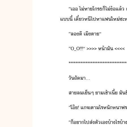
“​เ​ ​ไ่​หาโรธ​็​ไ่​้​แล้​ ​ค
แี้​ ​เี๋​หี​ไปหา​แฟ​ให่​ซะ​
“​ล​ิ​ ​เิ​ตา​”
“​O_O​!​!​!​”​ ​>>>>​ ​ห้า​ั​ ​<<<<
**********************************
ั​ถัา​...
สาล​เ็​ๆ​ ​าเช้า​เี​้​ ​ั​ชั
“​โ๊​!​ ​แ​จะ​ตา​ไร​หัหาฟ​ระ​จ
“​็​า​ไป​ส่ตั​เ​้า​ไร​้า