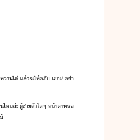
า​ใส่​ ​แล้​จะ​ให้ภั​ ​เชะ​!​ ​่า​
​ไห​ล่ะ​ ​ผู้ชา​ตั​โต​ๆ​ ​ห้าตา​หล่​
สิ