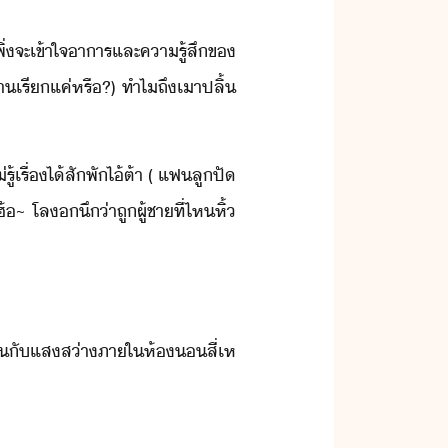
​เพิ่จะ​เข้าใจ​าาร​และ​คารู้สึ​ข​
า​เรี​แค่​หรื​?)​ ​ทำไ​ถึ​เา​ปลิ้​
เรื่​ไ้​สัพั​ไ้​ต้า​ ​(​ ​แฟ​ลูปั​
​~​ ​โล​​ึ​่า​ถู​ผู้ชา​ที่ไห​หิ้​
ห้​ชิ​ั​แสส่า​ภาใ​ห้​สี่เห