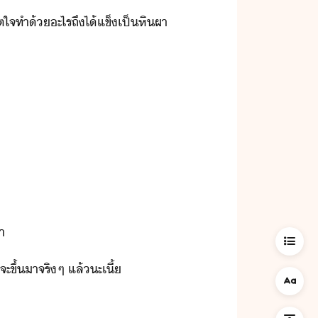
้​จิตใจ​ทำ​้​ะไร​ถึ​ไ้​แข็​เป็​หิผา​
้า
​ขึ้​า​จริๆ​ ​แล้​ะ​เี​้