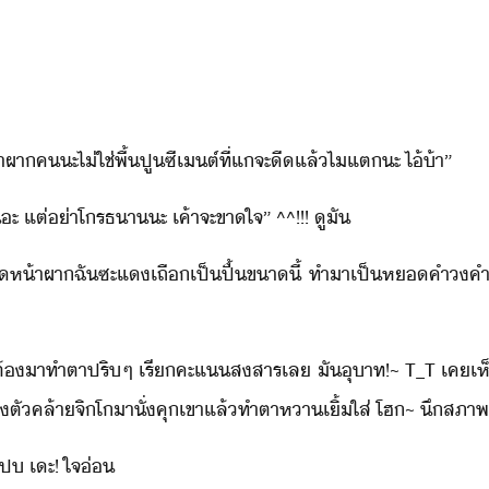
​ห้าผา​ค​ะ​ไ่ใช่​พื้​ปูซีเต์​ที่​แ​จะ​ี​แล้​ไ​แต​ะ​ ​ไ้้า​”
ะ​ ​แต่​่า​โรธ​า​ะ​ ​เค้า​จะ​ขาใจ​”​ ​^^​!​!​!​ ​ู​ั
​ี​ห้าผา​ฉั​ซะ​แเถื​เป็​ปื้​ขา​ี้​ ​ทำ​า​เป็​ห​คำ​คำ​ห
่ต้​าทำ​ตา​ปริๆ​ ​เรี​คะแ​สสาร​เล​ ​ั​ุาท​!​~​ ​T_T​ ​เค​เห็
แต่ตั​คล้า​จิ​โ​าั​่​คุ​เขา​แล้​ทำตา​หา​เิ้​ใส่​ ​โฮ​~​ ​ึ​สภาพ​
​แป​ ​เะ​!​ ​ใจ่