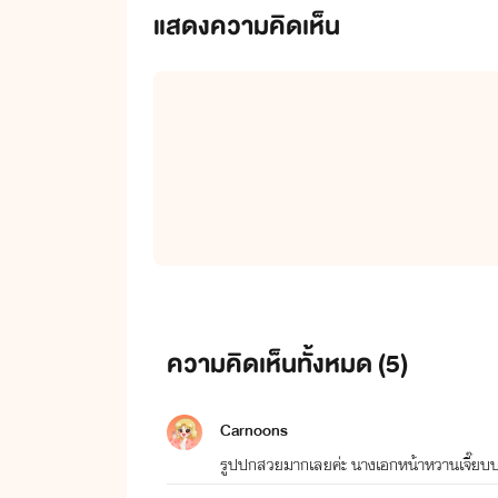
แสดงความคิดเห็น
ความคิดเห็นทั้งหมด (
5
)
Carnoons
รูปปกสวยมากเลยค่ะ นางเอกหน้าหวานเจี๊ย