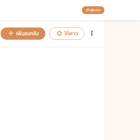
เข้าสู่ระบบ
เพิ่มลงคลัง
ให้ดาว