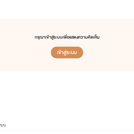
กรุณาเข้าสู่ระบบเพื่อแสดงความคิดเห็น
เข้าสู่ระบบ
บบบบ