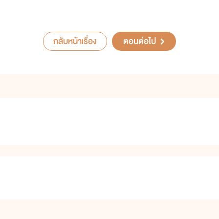
กลับหน้าเรื่อง
ตอนต่อไป