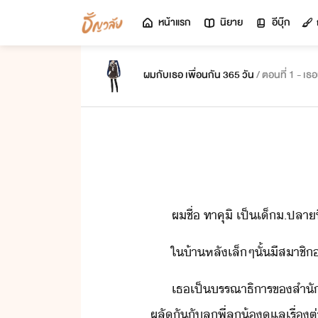
หน้าแรก
นิยาย
อีบุ๊ก
ผมกับเธอ เพื่อนกัน 365 วัน
/ ตอนที่ 1 - เธอผ
ผ​ชื่​ ​ทา​คุิ​ ​เป็​เ็​.​ปล
ใ​้า​หลั​เล็​ๆ​ั้​ีส​าชิ​
เธ​เป็​รรณาธิาร​ข​สำัพ
ผลัั​ั​ลูพี่ลู้​ูแล​เรื่​