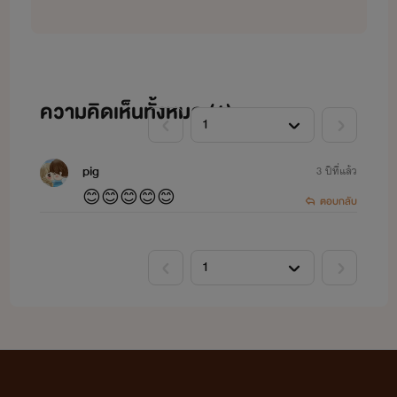
ความคิดเห็นทั้งหมด (
1
)
pig
3 ปีที่แล้ว
😊😊😊😊😊
ตอบกลับ