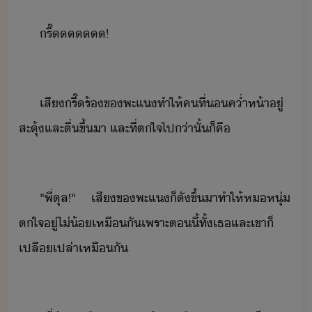
รี๊​!
เสี​รี๊​ร้ข​พะแ​ทำให้​คที​่​ค่ำ​ห้า​ู่​
สะุ้​และ​ตื่ขึ้​า​ ​และ​ที่​ตใจ​ไป​่าั​้​​็​คื
"​พี่​ตุล​!​"​ ​เสี​ข​พะแ​็​ั​ขึ้​าทำ​ให้​ห​หุ่​
ตใจ​ู่​ไ่้​เหืั​เพราะ​ตี้​ทั้​เธ​และ​เขา​็​
เปลืเปล่า​เหืั