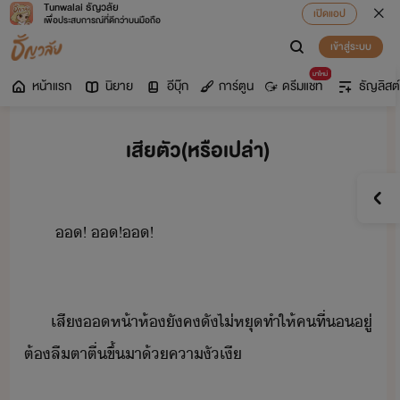
Tunwalai ธัญวลัย
เปิดแอป
เพื่อประสบการณ์ที่ดีกว่าบนมือถือ
เข้าสู่ระบบ
มาใหม่
หน้าแรก
นิยาย
อีบุ๊ก
การ์ตูน
ดรีมแชท
ธัญลิสต์
เสียตัว(หรือเปล่า)
​​!​ ​​!​​!
เสี​​ห้า​ห้​ัค​ั​ไ่​หุ​ทำให้​คที​่​​ู่​
ต้​ลืตา​ตื่ขึ้​า​้​คา​ัเี