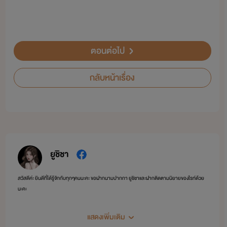
ตอนต่อไป
กลับหน้าเรื่อง
ยูชิชา
สวัสดีค่ะ ยินดีที่ได้รู้จักกับทุกๆคนนะคะ ขอฝากนามปากกา ยูชิชาและฝากติดตามนิยายของไรท์ด้วย
นะคะ
แสดงเพิ่มเติม