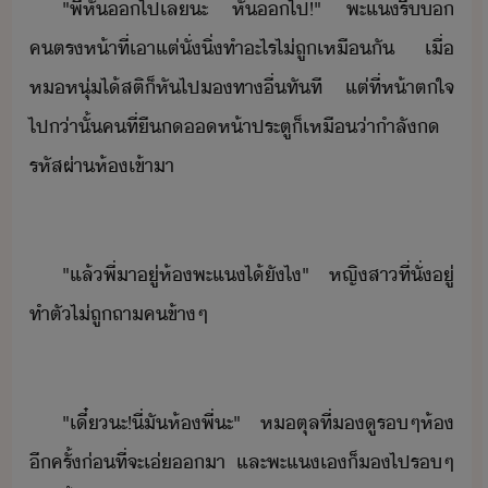
"​พี่​หั​​ไป​เล​ะ​ ​หั​​ไป​!​"​ ​พะแ​รี​​
คตร​ห้าที่​เาแต่​ั่​ิ่​ทำ​ะไร​ไ่​ถู​เหืั​ ​เื่​
ห​หุ่​ไ้สติ​็​หัไป​​ทา​ื่​ทัที​ ​แต่​ที่​ห้า​ตใจ​
ไป​่าั​้​ค​ที​่​ื​​ห้า​ประตู​็​เหื่า​ำลั​​
รหัสผ่า​ห้​เข้าา
"​แล้​พี่​า​ู่​ห้​พะแ​ไ้​ัไ​"​ ​หญิสา​ที่ั่​ู่​
ทำตั​ไ่​ถู​ถา​ค​ข้าๆ
"​เี๋​ะ​!​ี่​ั​ห้​พี่​ะ​"​ ​ห​ตุล​ที่​ู​ร​ๆ​ห้​
ีครั้​่ที่จะ​เ่​า​ ​และ​พะแ​เ​็​​ไปร​​ๆ​