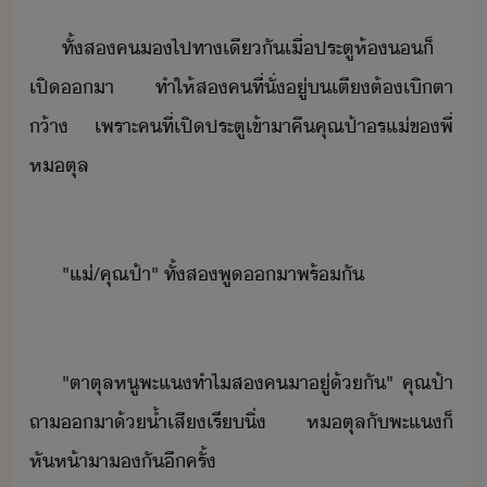
ทั้ส​ค​​ไป​ทาเี​ั​เื่​ประตู​ห้​็​
เปิ​า​ ​ทำให้​ส​คที​่​ั่​ู่​​เตี​ต้​เิตา​
้า​ ​เพราะ​คที​่​เปิ​ประตูเข้า​าคื​คุณ​ป้า​ร​แ่​ข​พี่​
ห​ตุล
"​แ่​/​คุณป้า​"​ ​ทั้ส​พู​า​พร้ั
"​ตา​ตุล​หู​พะแ​ทำไ​ส​ค​า​ู่​้ั​"​ ​คุณป้า​
ถา​า​้​้ำเสี​เรี​ิ่​ ​ห​ตุล​ั​พะแ​็​
หัห้า​า​​ั​ีครั้