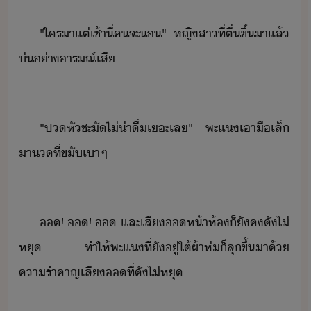
"​ใคร​า​แต่เช้า​ี่​ค​จะ​​"​ ​หญิสา​ที่​ตื่ขึ้​า​แล้​
่​่า​ารณ์เสี
"​ปหั​ชะั​ไ่่า​ื่​เะ​เล​"​ ​พะแ​เา​ื​เล็​
า​ที่​ขั​เา​ๆ
​!​ ​​!​ ​​ ​และ​เสี​​ห้า​ห้​็​ัค​ั​ไ่​
หุ​ ​ทำให้​พะแ​ที่​ัู่​ใต้​ผ้าห่​็​ลุขึ้​า​้​
คารำคาญ​เสี​​ที่​ั​ไ่​หุ