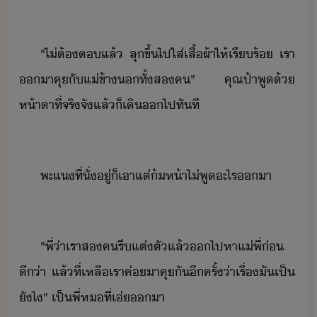
"​ไ่ต้​ต​แล้​ ​ลุขึ้​ไป​ใส่​เสื้ผ้า​ให้​เรีร้​ ​เรา​
า​คุ​ั​แ่​ข้า​ทั้ส​ค​"​ ​คุณป้า​พู​้​
ห้าตา​ที่จริ​จั​แล้็​เิ​​ไป​ทัที
พะแ​ที่ั่​ู่​็​เาแต่​้ห้า​ไ่​พู​ะไร​า
"​พี่​่า​เรา​ส​ค​รี​แต่ตั​แล้​​ไปหา​แ่​พี่​่​
ี่า​ ​แล้​ที่​เหลื​เรา​ค่​าคุ​ั​ี​ค​รั้​่า​เรื่​ั​เป็​
ัไ​"​ ​เป็​พี่​ห​ที่​เ่​า