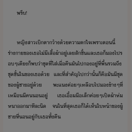
พรึ​!
หญิสา​เิตา​้า​้​คาตใจ​เพราะ​ตี้​
ร่าา​ข​เธ​ไ่ี​เสื้ผ้า​ู่​เล​สั​ชิ้​และ​เธ​็​​ไปร​
​ๆ​เตี​็​พ​่า​ชุ​ที่​ใส่​เื่คื​ั​ไป​​ู่​ที่​พื้​รถึ​
ชุชั้ใ​ข​เธ​้​ ​และ​ที่​สำคัญ​ไป​่าั​้​​็​คื​ั​ี​ชุ​
ข​ผู้ชา​ู่​้​ ​พะแ​ค่ๆ​เหลื​ไป​​ข้าๆ​ที่​
เหื​ี​ค​​ู่​ ​เธ​เื้ื​เล็​ค่ๆ​เปิ​ผ้าห่​
หา​า​ทีละ​ิ​ ​จ​ใที่สุ​เธ​็ไ้​เห็​ให้า​ข​ผู้
ชา​ที่​ู่​ั​เธ​ทั้คื