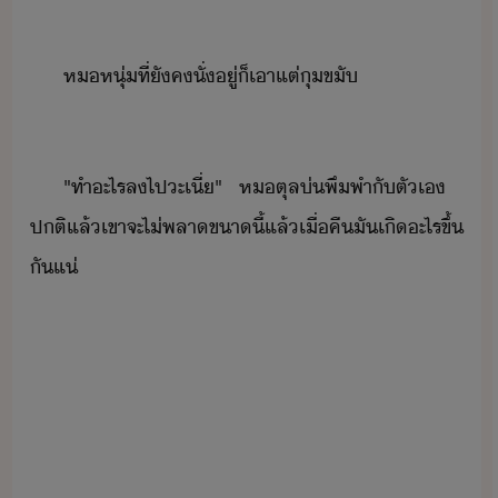
ห​หุ่​ที่​ัค​ั่​ู่​็​เาแต่​ุขั
"​ทำ​ะไร​ล​ไป​ะ​เี่​"​ ​ห​ตุล​่พึพำ​ั​ตัเ​ ​
ปติ​แล้​เขา​จะ​ไ่​พลา​ขา​ี้​แล้​เื่คื​ั​เิ​ะไร​ขึ้​
ั​แ่