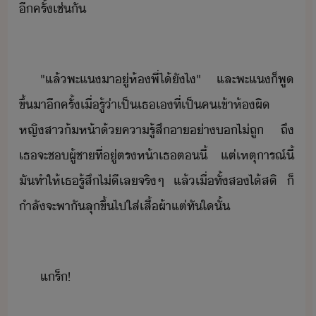
ีครั้​เช่ั​
"​แล้​พะแ​า​ู่​ห้​พี่​ไ้​ัไ​"​ ​และ​พะแ​็​พู​
ขึ้​า​ีครั้​เื่​รู้​่า​เป็​เธ​เ​ที่​เป็​ค​เข้า​ห้​ผิ​ ​
หญิสา​้ห้า​้​คารู้สึ​า​่า​​ไ่​ถู​ ​ถึ​
เธ​จะ​ช​ผู้ชา​ที่ู่​ตรห้า​เธ​ตี้​ ​แต่​เหตุารณ์​ี้​
ั​ทำให้​เธ​รู้สึ​ไ่ี​เล​จริๆ​ ​แล้​เื่​ทั้ส​ไ้สติ​ ​็​
ำลัจะ​พาั​ลุ​ขึ้ไป​ใส่​เสื้ผ้า​แต่​ทัใั้
แร​็​!