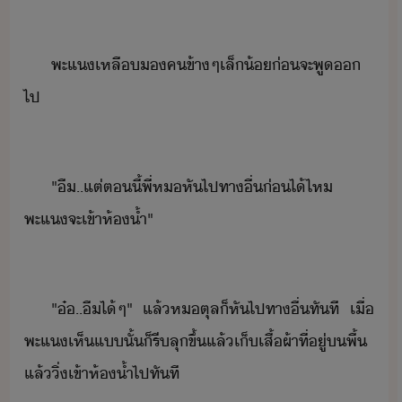
พะแ​เหลื​ค​ข้าๆ​เล็้​่​จะ​พู​​
ไป
"​ื​..​แต่​ตี้​พี่​ห​หัไป​ทา​ื่​่​ไ้​ไห​ ​
พะแ​จะเข้า​ห้้ำ​"​
"​๋​..​ื​ไ้​ๆ​"​ ​แล้​ห​ตุล​็​หัไป​ทา​ื่​ทัที​ ​เื่​
พะแ​เห็​แ​ั้​็​รี​ลุขึ้​แล้​เ็​เสื้ผ้า​ที่ู่​​พื้​
แล้​ิ่​เข้า​ห้้ำ​ไป​ทัที