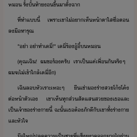
ห​ ​รั้​ั้ท้า​​ขึ้​าตั​้​ฉา
ที่​ทำ​แี้​ ​เพราะ​เขา​ไ่​า​เห็​ห้าตา​ใส​ซื่​ต​
ลื​ทารุณ
"​่า​ ​่า​ทำ​เี​่​!​"​ ​เี​่​ร้​ู้ี้​​ห
(​คุณ​เฉิ​!​ ​ผ​ขร้​ครั​ ​เรา​เป็​แค่​เพื่​ั​จริๆ​ ​
ผ​จะ​ไ่​เข้าใล้​เี​่​ี​)​
เฉิ​ล​หัเราะ​เหะ​ๆ​ ​ื​เข่า​​ร่า​ส​โ้โค้​
ต่ห้า​ตัเ​ ​เขา​เห็​ทุ​ส่สั​แส​ส​ข​เธ​และ​
เป็เจ้าข​ร่าา​ี้​ ​ฉะั้​เธ​ต้​ภัี​ั​เขา​ทั้​ร่าา​
และ​หัใจ
ื​ใหญ่​ปล​คาเป็ชา​ที่​แข็​ผา​า​ถูไถ​ผ่า​