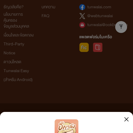
ธัญวลัยคือ?
บทความ
tunwalai.com
นโยบายการ
FAQ
@webtunwalai
คุ้มครอง
tunwalai@ookbee.com
ข้อมูลส่วนบุคคล
เงื่อนไขและข้อตกลง
แพลตฟอร์มในเครือ
Third-Party
Notice
ดาวน์โหลด
Tunwalai Easy
(สำหรับ Android)
ข้อความที่ท่านได้อ่านจากเว็บไซต์นี้เกิดจากการเขียนโดยสาธารณชนและเผยแพร่โดยอัตโนมัติ ผู้ดูแล
เว็บไซต์แห่งนี้ไม่ได้เห็นด้วยและไม่ขอรับผิดชอบต่อข้อความใดๆ ทั้งสิ้น ดังนั้นผู้อ่านทุกท่านโปรดใช้
วิจารณญาณในการกลั่นกรองด้วยตนเอง และหากท่านพบข้อความใดๆ ที่ขัดต่อกฎหมายและศีลธรรม