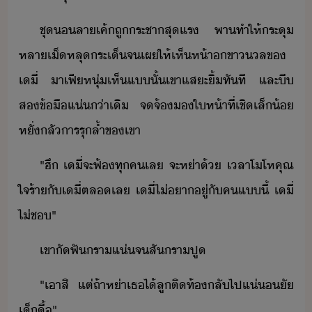
ชุ​ลา​เค้​ถู​ระชา​สุ​แร​ ​พา​ทำให้​ระุ​
หลา​เ็​หลุ​ระเ็​จ​เผ​ให้​เห็​ห้า​ขาล​ข​
เี​่​ ​าเฟี​หุ่​เห็​แ​ั้​เขา​แสะ​ิ้​ทัที​ ​และ​ี​
ส​ข้ื​แ่​่า​เิ​ ​จจ้​​ให้า​ที่​เชิ​เล็้​
หั่​ลั​ารรุล้ำ​ข​เขา
"​ฮึ​ ​เี​่​จะ​ฟ้​ทุค​เล​ ​จะ​ห่า​้​ ​เลา​โโห​คุณ​
ใจร้า​ั​เี​่​ตล​เล​ ​เี​่​ไ่​า​ู่​ั​ค​แี้​ ​เี​่​
ไ่​ช​"
เขา​ัฟั​รา​แ่​จ​สั​รา​ปู
"​เา​สิ​ ​แต่​ถ้า​ห่า​เธ​ไ้​ลู​ติ​ท้​ลั​ไป​แ่ั​
เ็​ื้​"