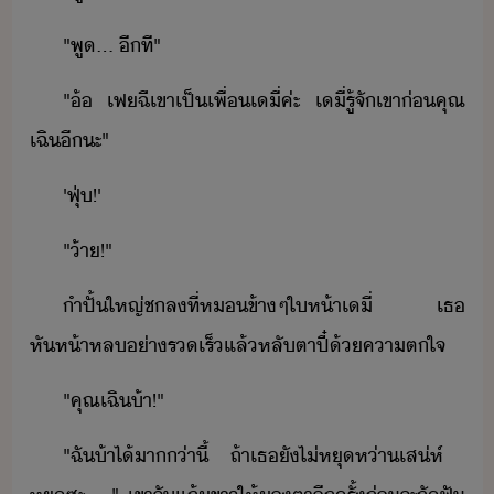
"​พู​...​ ​ีที​"
"​้​ ​เฟ​ฉี​เขา​เป็เพื่​เี​่​ค่ะ​ ​เี​่​รู้จั​เขา​่​คุณ​
เฉิ​ี​ะ​"
'​ฟุ่​!​'​
"​้า​!​"​
ำปั้​ใหญ่​ช​ล​ที่​หข้า​ๆ​ให้า​เี​่​ ​เธ​
หัห้า​หล​่ารเร็​แล้​หลัตา​ปี๋​้​คาตใจ
"​คุณ​เฉิ​้า​!​"
"​ฉั​้า​ไ้า​​่าี​้​ ​ถ้า​เธ​ั​ไ่​หุ​ห่า​เส่ห์​ ​