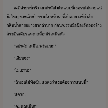
เี​่​ส่าห้า​รั​ ​เขา​ำลั​โโห​แี้​เธ​จ​ไ่​ส​แ่​
​ื​ใหญ่​ข​เฉิ​้า​จา​ให้า​าที​่​ลำค​ขา​ที่​ำลั​
ลื้ำลา​่า​าลำา​ ​่​จะ​ร​ข้ื​เล็​ส​ข้า​
้ื​เี​และ​​ล็​ไ้​เหื​หั​
"​่า​ค่ะ​!​ ​เี​่​ไ่​พร้​ะ​!​"
"​เี​ซะ​"
"​ไ่เา​ะ​"
"​ถ้า​เธ​ไ่​ฟั​ฉั​ ​แส่า​เธ​ต้าร​แี้​"
'​แค​!​'
"​คะ​ ​คุณ​เฉิ​!​"