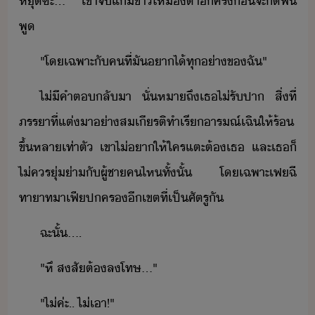
หุ​ซะ​...​ ​"​ ​เขา​จั​แ้​ขา​ให้​​ตา​ีครั้​่​จะ​ัฟั​
พู
"​โเฉพาะ​ั​คที​่​ั​าไ้​ทุ่า​ข​ฉั​"
ไ่ี​คำต​ลัา​ ​ั่​หาถึ​เธ​ไ่​รัปา​ ​สิ่​ที่​
ภรรา​ที่​แต่​า​่า​สเีรติ​ทำ​เรี​ารณ์​เฉิ​ให้​ร้​
ขึ้​หลาเท่า​ตั​ ​เขา​ไ่​า​ให้​ใคร​แตะต้​เธ​ ​และ​เธ​็​
ไ่​คร​ุ่่า​ั​ผู้ชา​ค​ไห​ทั้ั้​ ​โเฉพาะ​เฟ​ฉี​
ทาาท​าเฟี​ปคร​ี​เขต​ที่​เป็​ศัตรู​ั
ฉะั้​....
"​หึ​ ​สสั​ต้​ลโทษ​...​"
"​ไ่​ค่ะ​..​ ​ไ่เา​!​"