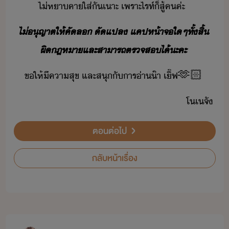
ไ่​หาคา​ใส่​ั​เาะ​ ​เพราะ​ไรท์​็​สู้​ค​ค่ะ​
ไ่​ุญาต​ให้​คัล​ ​ัแปล​ ​แคป​ห้าจ​ใๆ​ทั้สิ้​ ​
ผิฎหา​และ​สาารถ​ตรจส​ไ้​ะคะ
ขให้​ีคาสุข​ ​และ​สุ​ั​าร​่า​๊า​ ​เิ​๊ฟ​🫶🏻
โ​เจั
ตอนต่อไป
กลับหน้าเรื่อง