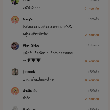
Cher'
3 ปีที่แล้ว
เดมี่น่ารักกกก
ตอบกลับ
Ning’s
3 ปีที่แล้ว
ไรท์คะขอถามหน่อย ตอนทะเลาะกันนี่
อยู่ตอนที่เท่าไหร่คะ
ตอบกลับ
Pink_Skies
4 ปีที่แล้ว
เเค่เกริ่นเรื่องก็สนุกเเล้วค่า รออ่านเลย
_____________
~~💗💗💗
ตอบกลับ
jannook
4 ปีที่แล้ว
มาค่ะ พร้อมโดนลงโทษ
ตอบกลับ
ปาณิชาริน
4 ปีที่แล้ว
น่ารัก
ตอบกลับ
ช่องทางการติดต่อ
II.ลิรินทร์
4 ปีที่แล้ว