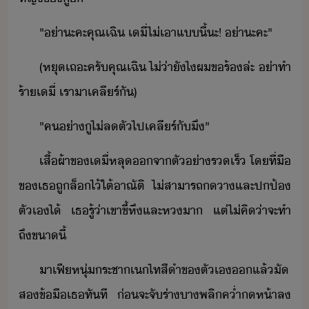
"​่า​ะคะ​คุณ​เฉิ​ ​เี​่​ไ่เา​แี้​ะ​!​ ​่า​ะคะ​"
(​หุ​เถะ​ครั​คุณ​เฉิ​ ​ไ่่า​ัไ​ผ​ขร้​ล่ะ​ ​่า​ทำ
ร้า​เี​่​ ​เรา​า​เคลีร์​ั​)
"​ค​่า​ู​ไ่​ลตั​ไป​เคลีร์​ั​ึ​"
เสื้ผ้า​ข​เี​่​หลุ​จา​ตั่า​รเร็​ ​โที่​ื​
ข​เธ​ถู​ล็​ไ้​ใต้​าณัติ​ ​ไ่​สาารถ​​า​และ​ปป้​
ตัเ​ไ้​ ​เธ​รู้​่า​เขา​ขี้หึ​และ​ห​า​ ​แต่​ไ่​คิ​่า​จะ​ทำ​
ถึขา​ี้​
าเฟี​หุ่​ระชา​เ​ไท​สีำ​ข​ตัเ​​แล้​ั​
ส​ข้ื​เธ​ทัที​ ​่​จะ​จั​ร่า​า​พลิค่ำ​​ห้า​ล​