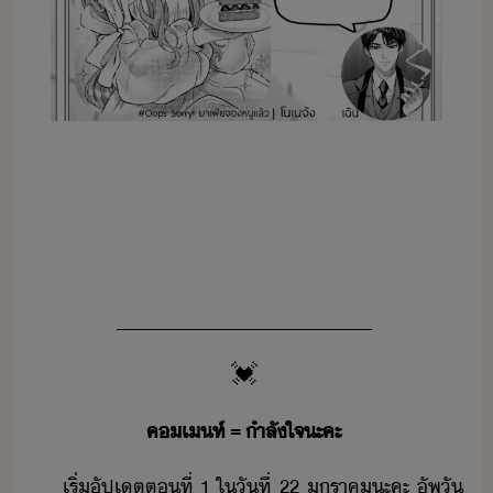
_____________________________
💓
ค​เท์​ ​=​ ​ำลัใจ​ะคะ
เริ่​ัปเต​ตที่​ ​1​ ​ใ​ัที่​ ​22​ ​ราค​ะคะ​ ​ัพ​ั​