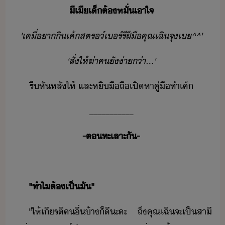
ี​เี​เ็​ต้​หั่​เาใจ
'​เี​่​า​ิ​เค้ส​ตร​​์​เร์​รี​ฝีื​คุณ​เฉิ​จุ​เ​^^​'
'​สั่​ให้​ฆ่า​คั​่า​่า​...​'
รี​หัหลั​ให้​ ​และ​หิ​ืถื​เปิ​หาคู่​ื​ทำ​เค้
___________
-​ต​ทะเลาะ​ั​-
"​ทำไ​ต้​เป็ั​"
"​ให้เีรติ​คื่​้า​็ี​ะคะ​ ​ถึ​คุณ​เฉิ​จะ​เป็​สาี​