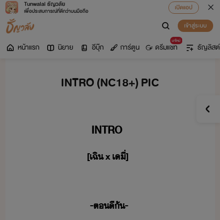
Tunwalai ธัญวลัย
เปิดแอป
เพื่อประสบการณ์ที่ดีกว่าบนมือถือ
เข้าสู่ระบบ
มาใหม่
หน้าแรก
นิยาย
อีบุ๊ก
การ์ตูน
ดรีมแชท
ธัญลิสต์
INTRO (NC18+) PIC
INTRO​
[​เฉิ​ ​x​ ​เี​่​]​
-​ต​ีั​-