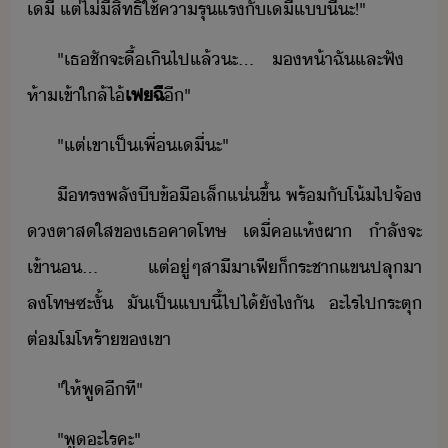
เี​่​ ​แต่​ไ่ี​สิทธิ์​ใช้​คารุแร​ั​เี​่​แี้​ะ​!​"
"​เธ​ชัจะ​ื้​เิไป​แล้​ะ​...​ ​ห้า​ฉั​และ​ฟั​ ​
ห้า​เข้าใล้​ไ้
เฟ​ฉี
ี​"
"​แต่​เขา​เป็เพื่​เี​่​ะ​"
ื​ทรพลั​ี​ข้ื​เล็​แ่​ขึ้​ ​พร้ั​โ้​ไป​จ้​
ตา​สใส​ข​เธ​คาโทษ​ ​เี​่​คแห้​ผา​ ​ำลัจะ​
เข้า​...​ ​แต่​ู่​ๆ​สาี​าเฟี​็​ระชา​แข​ปลุ​า​
ลโทษ​ซะั้​ ​ั​เป็​แี้​ไป​ไ้​ัไ​ั​ ​ะไร​ไป​ระตุ​
ต่​โโห​ร้า​ข​เขา
"​ให้​พู​ีที​"
"​พู​ะไร​คะ​"