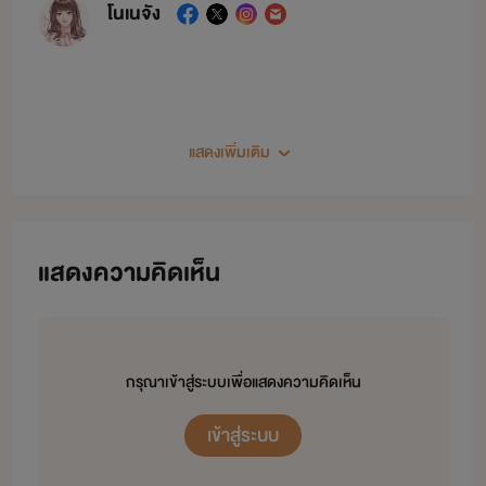
โนเนจัง
แสดงเพิ่มเติม
แสดงความคิดเห็น
©ห้ามคัดลอก หรือดัดแปลง
ลิขสิทธิ์เป็นของผู้สร้างสรรค์แต่เพียงผู้เดียว และเป็นของบริษัท โนเนจัง จำกัด
การเผยแพร่ ทำซ้ำ ดัดแปลงที่ไม่ได้รับอนุญาตแม้แต่บรรทัดเดียว
ผิดตามพ.ร.บ ลิขสิทธิ์ 2537
กรุณาเข้าสู่ระบบเพื่อแสดงความคิดเห็น
มาตรา15 27 31
มีโทษปรับตั้งแต่ 100,000 - 800,000 บาท หรือ
ทั้งจำทั้งปรับ
เข้าสู่ระบบ
สแกนโหลดแผนผังตัวละคร