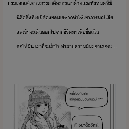
ระแท​เล่า​ภรรา​ื้​ข​เขา​้​แร​ทั้ห​ที่​ี​
ี่​คื​สิ่​ที่​เี​่​ต้​ชเช​หา​ทำให้​เขา​ารณ์เสี
และ​ถ้า​จะ​เิ​​ไป​จา​ชีิต​าเฟี​ชื่​เฉิ
ต่ให้​ฝั​ ​เขา​็​จะเข้า​ไป​ทำลา​คาฝั​ข​เธ​ซะ​...