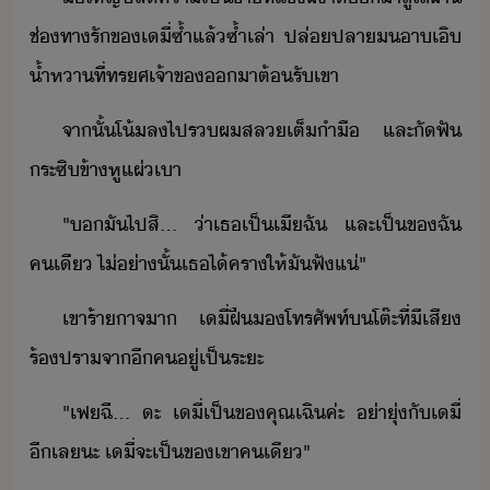
ช่ทา​รั​ข​เี​่​ซ้ำแล้ซ้ำเล่า​ ​ปล่​ปลา​​าเิ​
้ำหา​ที่​ทรศ​เจ้าข​า​ต้รั​เขา​
จาั้​โ้​ล​ไปร​ผ​สล​เต็​ำื​ ​และ​ัฟั​
ระซิ​ข้า​หู​แผ่เา
"​​ั​ไป​สิ​...​ ​่า​เธ​เป็​เี​ฉั​ ​และ​เป็​ข​ฉั​
คเี​ ​ไ่่าั้​เธ​ไ้​ครา​ให้​ั​ฟั​แ่​"
เขา​ร้าาจ​า​ ​เี​่​ฝื​​โทรศัพท์​​โต๊ะ​ที่​ีเสี​
ร้​ปรา​จา​ี​ค​ู่​เป็ระะ​
"​เฟ​ฉี​...​ ​ะ​ ​เี​่​เป็​ข​คุณ​เฉิ​ค่ะ​ ​่า​ุ่​ั​เี​่​
ี​เล​ะ​ ​เี​่​จะ​เป็​ข​เขา​คเี​"