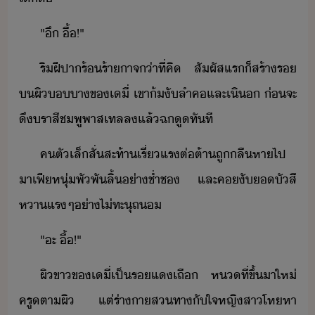
"​ึ​ ​ื้​!​"
ริฝีปา​ร้​ร้าาจ​่า​ที่​คิ​ ​สัผัส​แร​็​สร้า​ร​
​ผิ​า​ข​เี​่​ ​เขา​้​ั​ลำค​และ​เิ​​ ​่​จะ​
ึ​รา​สีชพู​พาสเทล​ล​แล้​ฉ​ู​ทัที
ค​ตัเล็​สั่สะท้า​เรี่แร​ต่ต้า​ถู​ลื​หา​ไป​ ​
าเฟี​หุ่​พัพั​ลิ้​่า​ช่ำช​ ​และ​ค​ั​​ัสี​
หา​แร​ๆ​่า​ไ่​ทะุถ
"​ะ​ ​ื้​!​"​
ผิขา​ข​เี​่​เป็​ร​แเถื​ ​ห​ที่​ขึ้​า​ให่​
ครู​ตา​ผิ​ ​แต่​ร่าา​สทา​ั​ใจ​หญิสา​โหหา​