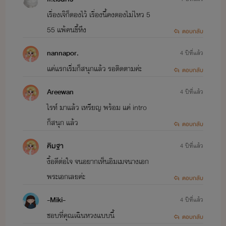
เรื่องเจ๊ก็ดองไว้ เรื่องนี้คงดองไม่ไหว 5
55 แพ้คนขี้หึง
ตอบกลับ
nannapor.
4 ปีที่แล้ว
แค่แรกเริ่มก็สนุกแล้ว รอติดตามค่ะ
ตอบกลับ
Areewan
4 ปีที่แล้ว
ไรท์ มาแล้ว เหรียญ พร้อม แค่ intro
ก็สนุก แล้ว
ตอบกลับ
ฅิมฐา
4 ปีที่แล้ว
งื้อดีต่อใจ จนอยากเห็นอิมเมจนางเอก
พระเอกเลยค่ะ
ตอบกลับ
-Miki-
4 ปีที่แล้ว
ชอบที่คุณเฉินหวงแบบนี้
ตอบกลับ