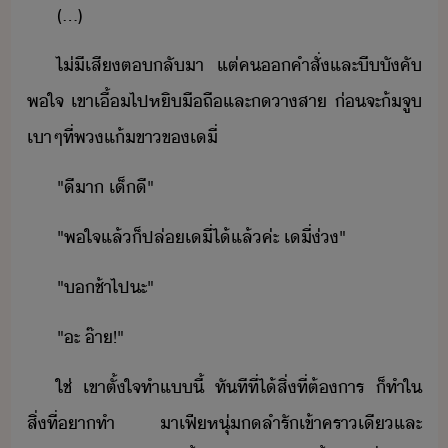
(​...)
ไ่ี​เสี​ตลั​า​ ​แต่​ค​คำสั่​และ​ีัคั​
พใจ​ ​เขา​เื้​ไป​หิ​ืถื​และ​​าสา​ ​่​จะ​้​จู​
เา​ๆ​ที่​พ​แ้​ขา​ข​เี​่
"​ีา​ ​เ็ี​"
"​พใจ​แล้็​ปล่​เี​่​ไ้​แล้​ค่ะ​ ​เี​่​่​"
"​​ช้า​ไป​ะ​"
"​ะ​ ​๊า​!​"​
ใช่​ ​เขา​ตั้ใจ​ทำ​แี้​ ​ทัทีที่​ไ้​สิ่​ที่​ต้าร​ ​็​ทำ​ใ​
สิ่​ที่​า​ทำ​ ​าเฟี​หุ่​​ลำ​รั​เข้า​ครา​เี​และ​