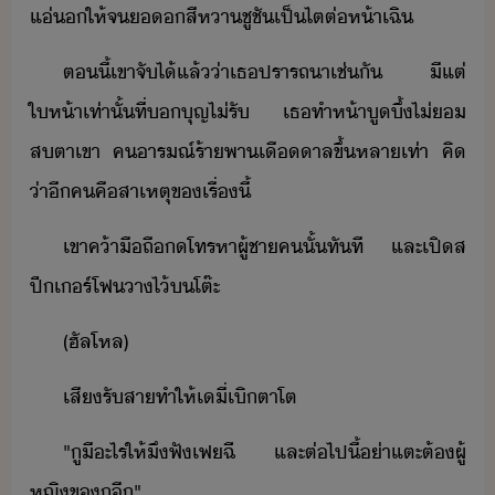
แ่​​ให้​จ​​​สี​หา​ชู​ชั​เป็​ไต​ต่ห้า​เฉิ
ตี้​เขา​จัไ้​แล้​่า​เธ​ปรารถา​เช่ั​ ​ี​แต่​
ให้า​เท่าั้​ที่​ุญไ่รั​ ​เธ​ทำ​ห้าูึ้​ไ่​
สตา​เขา​ ​ค​ารณ์ร้า​พา​เืาล​ขึ้​หลาเท่า​ ​คิ​
่า​ี​ค​คื​สาเหตุ​ข​เรื่​ี้
เขา​ค้า​ืถื​​โทร​หา​ผู้ชา​ค​ั้​ทัที​ ​และ​เปิส​
ปี​เร์​โฟ​า​ไ้​​โต๊ะ
(​ฮัลโหล​)
เสี​รัสา​ทำให้​เี​่​เิตา​โต
"​ู​ี​ะไร​ให้​ึ​ฟั​เฟ​ฉี​ ​และ​ต่ไปี้​่า​แตะต้​ผู้
หญิ​ข​ู​ี​"