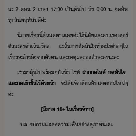
ละ​ ​2​ ​ต​ ​2​ ​เลา​ ​17:30​ ​เป็ต้ไป​ ​ถึ​ ​0:00​ ​.​ ​​ัพ​
ทุั​พฤหัสี​ค่ะ
ิา​เรื่​ี้​้​ส​ตาเค​ค่ะ​ ​ใช้​ิสั​และ​คาแรคเตร์​
ตัละคร​ำเิเรื่​ ​ฉะั้​ารตัสิใจ​ทำ​ะไร​ต่าๆ​ใ​
เรื่​จะ​้าิ​จา​ตัต​ ​และ​เหตุผล​ข​ตัละคร​ะคะ
เรา​า​ลุ้​ไป​พร้​ๆ​ั​้า​ ​ไรท์​
ฝา​​ไลค​์​ ​หั​ใจ​ ​
และ​​เข้า​ชั้​ไ้​้​้า
​จะ​ไ้​แจ้​เตื​ัปเต​ต​ให่​ๆ​
ค่ะ
[​ี​ภาพ​ ​18+​ ​ใ​เรื่​จ้าาา​]
ปล.​ ​ร​แส​คาเห็​่า​สุภาพ​ะคะ​