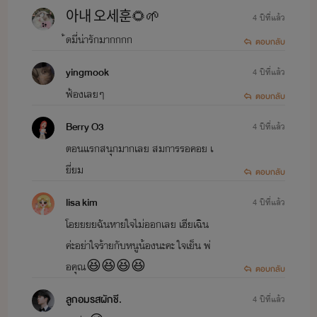
아내 오세훈🌻🌱
4 ปีที่แล้ว
้ดมี่น่ารักมากกกก
ตอบกลับ
yingmook
4 ปีที่แล้ว
ฟ้องเลยๆ
ตอบกลับ
Berry O3
4 ปีที่แล้ว
ตอนแรกสนุกมากเลย สมการรอคอย เ
ยี่ยม
ตอบกลับ
lisa kim
4 ปีที่แล้ว
โอยยยยฉันหายใจไม่ออกเลย เฮียเฉิน
ค่ะอย่าใจร้ายกับหนูน้องนะคะ ใจเย็น พ่
อคุณ😆😆😆😆
ตอบกลับ
ลูกอมรสผักชี.
4 ปีที่แล้ว