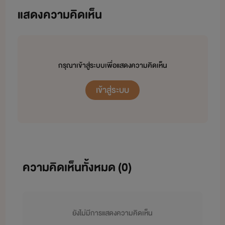
แสดงความคิดเห็น
กรุณาเข้าสู่ระบบเพื่อแสดงความคิดเห็น
เข้าสู่ระบบ
ความคิดเห็นทั้งหมด (
0
)
ยังไม่มีการแสดงความคิดเห็น