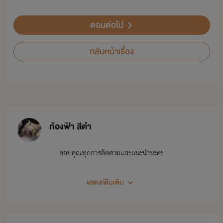
ตอนต่อไป
กลับหน้าเรื่อง
ท้องฟ้า สีดำ
ขอบคุณทุกการติดตามและแนะนำนะคะ
แสดงเพิ่มเติม