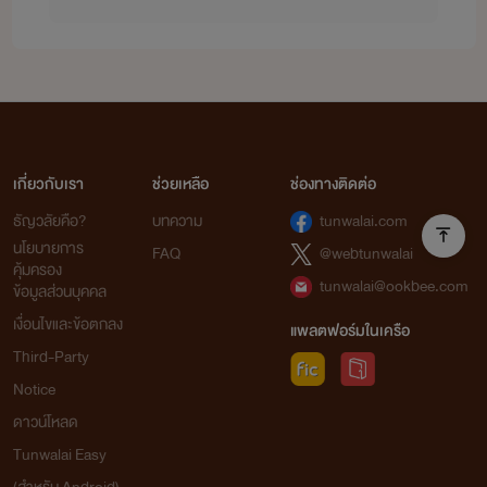
เกี่ยวกับเรา
ช่วยเหลือ
ช่องทางติดต่อ
ธัญวลัยคือ?
บทความ
tunwalai.com
นโยบายการ
FAQ
@webtunwalai
คุ้มครอง
tunwalai@ookbee.com
ข้อมูลส่วนบุคคล
เงื่อนไขและข้อตกลง
แพลตฟอร์มในเครือ
Third-Party
Notice
ดาวน์โหลด
Tunwalai Easy