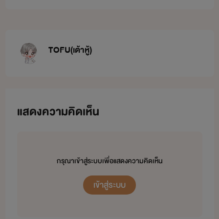
TOFU(เต้าหู้)
แสดงความคิดเห็น
กรุณาเข้าสู่ระบบเพื่อแสดงความคิดเห็น
เข้าสู่ระบบ