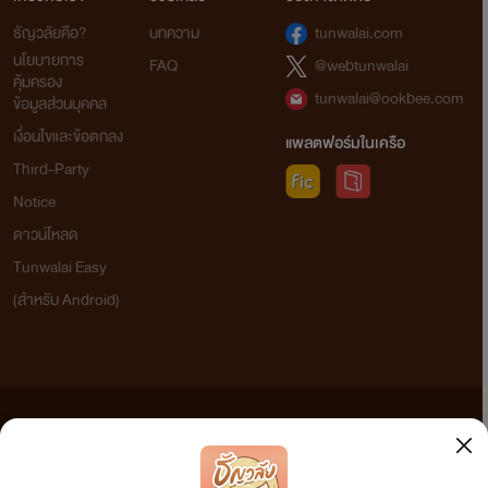
ธัญวลัยคือ?
บทความ
tunwalai.com
นโยบายการ
FAQ
@webtunwalai
คุ้มครอง
tunwalai@ookbee.com
ข้อมูลส่วนบุคคล
เงื่อนไขและข้อตกลง
แพลตฟอร์มในเครือ
Third-Party
Notice
ดาวน์โหลด
Tunwalai Easy
(สำหรับ Android)
ข้อความที่ท่านได้อ่านจากเว็บไซต์นี้เกิดจากการเขียนโดยสาธารณชนและเผยแพร่โดยอัตโนมัติ ผู้ดูแล
เว็บไซต์แห่งนี้ไม่ได้เห็นด้วยและไม่ขอรับผิดชอบต่อข้อความใดๆ ทั้งสิ้น ดังนั้นผู้อ่านทุกท่านโปรดใช้
วิจารณญาณในการกลั่นกรองด้วยตนเอง และหากท่านพบข้อความใดๆ ที่ขัดต่อกฎหมายและศีลธรรม