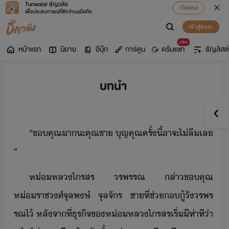
Tunwalai ธัญวลัย
เปิดแอป
เพื่อประสบการณ์ที่ดีกว่าบนมือถือ
เข้าสู่ระบบ
มาใหม่
หน้าแรก
นิยาย
อีบุ๊ก
การ์ตูน
ดรีมแชท
ธัญลิสต์
บทนำ
"​ขคุณ​า​ะ​คุณชา​ ​ุญคุณ​ครั้ี้​าจะ​ไ่ลื​เล​
"​
ห่หล​ไรสร​ ​รพรรณ​ ​ล่า​ขคุณ​
ห่ราชศ์​จุลพษ์​ ​จุล​จัร​ ​ชา​ที่​ช่​ู้​ั​รพร
รณ​ไ้​ ​หลัจาที่​ธุริจ​ข​ห่หล​ไรสร​เริ่​ีท​่า​ที​่า​