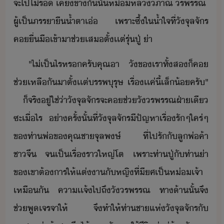
จะ​ไป​ไ่ร​ ​เคีข้า​ั​ั้​ห่หล​ิภาณี​ ​รพรรณ​ ​
ผู้​เป็​ภรรา​ื​ํ้า​ตา​เ่​ ​เพราะ​ซึ้​ใ​ํ้า​ใจ​ที่​ั​จุล​จัร​
ค​ื่ื​เข้าา​ช่​เส​ตั้เเต่​รุ่​ปู่​ ​่า
"​ไ่เป็ไร​หร​ครั​คุณา​ ​ั​ข​เรา​ทั้ส​็​ค​
ช่เหลื​ั​าตั​้​เเต่​รรพุรุษ​ ​เรื่เ​เค​่​ี้​เล็้​ครั​"​
​ ​็​จริู่​ใช่​่าั​จุล​จัร​จะ​ค​ช่​ั​รพรรณ​ฝ่า​เี​
ซะ​เื่ไร​ ​่า​ครั้ั้​ที่​ั​จุล​จัร​ีปัญหา​เรื่​รั​ๆ​ใคร่​ๆ​
ข​ท่า​พ่​ข​คุณชา​จุลพษ์​ ​ที่​ไปรั​ั​ลู​พ่ค้า​
ชาจี​ ​จ​เป็เรื่​รา​ใหญ่โต​ ​เพราะ​ท่า​ปู่​ั​ท่า​่า​
ข​เขา​ต้าร​ให้​แต่า​ั​หญิ​ที่​ีศ​เป็​ห่เจ้า​
เหืั​ ​คา​เเจ้​ไป​ถึ​ั​รพรรณ​ ​ทา​้า​ั้​จึ​
ช่​พู​เจรจา​ให้​ ​จึ​ทำให้​ท่าชา​แห่​ั​จุล​จัร​ั​