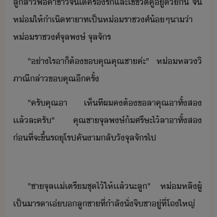
ลูสา​พ่ค้า​ชาจี​ไ้​ครรั​และ​ใช้ชีิต​คู่​ู่​้ั​ ​จ​
ห่​ให้ำเิ​ทาาท​เป็​ห่ราชศ์​้​ๆ​า​่า​
ห่ราชศ์​จุลพษ์​ ​จุล​จัร
"​่าไร​า​็​ต้​ขคุณ​คุณชา​ค่ะ​"​ ​ ​ห่หล​ิ
ภาณี​ล่า​ขคุณ​ีครั้
"​ครั​คุณา​ ​เห็ที​ผ​ค​ต้​ขลา​คุณา​ทั้ส​
เเล้​ละครั​"​ ​ ​คุณชา​จุลพษ์​้​ศรีษะ​ไ้​ลา​า​ทั้ส​
่ที่จะ​ขึ้รถ​ุโรป​คั​า​ลั​ั​จุล​จัร​ไป
"​ชา​จุลเ​เ​่​เตรี​ชุ​ไ้​ให้​เเล้​ะ​ลู​"​ ​ ​ห่​หลิ​ผู้​
เป็า​รา​เ่​​ลูชา​ที่​ำลั​ั่​จิ​ชา​ู่​ที่​โถ​ใหญ่