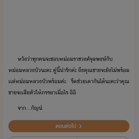
หั​่า​ทุค​จะ​ช​ห่ราชศ์​จุลพษ์​ั​
ห่หล​ั​ะคะ​ ​คู่​ี้​่ารั​ค่ะ​ ​ถึ​คุณชา​จะ​ั​ไ่​พร้​
เเต่​ห่หล​ั​พร้​ค่ะ​ ​ ​รี​ช่​เา​ัไ​้​ะคะ​่า​คุณ
ชา​จะ​เสีตั​ให้​ภรรา​เื่ไร​ ​ิิ
จา​...​ัญ​์
ตอนต่อไป