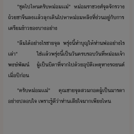
"​ชุ​ไป​ไห​ครั​ห่เ​เ​่​"​ ​ ​ห่ราชศ์​จุล​จัร​า​
ถ้​ชา​จี​ล​เเล้​ลุ​เิ​ไปหา​ห่​หลิ​ที่​่ู่ั​าร​
เตรี​ข้าข​า่า
"​ลื​ไ้​่าไร​ชา​จุล​ ​พรุ่ี้​ทำุญ​ให้ท่า​พ​่​​่า​ไร​
เล่า​"​ ​ใช่​เเล้​พรุ่ี้​เป็​ั​ครร​ัที่​ห่เจ้า​
พษ์พัฒ์​ ​ผู้​เป็​ิา​ที่​จาไป​้​ุัติเหตุ​ทา​รถต์​
เื่ปี่
"​ครั​ห่เ​เ​่​"​ ​คุณชา​จุล​ส​ผู้​เป็า​รา​
่า​ปลใจ​ ​เพราะ​รู้ี​่า​ท่า​เสีใจ​า​เพี​ไห