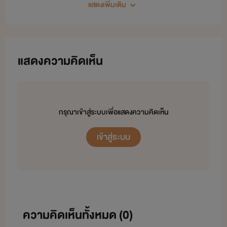
แสดงเพิ่มเติม
บางเรื่องอาจไม่ใช่แนวการอ่านของหลายๆ
คน
แต่ไรท์หวังว่าจะถูกใจกันสักเรื่องนะคะ
แสดงความคิดเห็น
กรุณาเข้าสู่ระบบเพื่อแสดงความคิดเห็น
เข้าสู่ระบบ
ความคิดเห็นทั้งหมด (
0
)