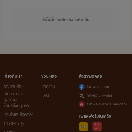
ต้องขออภัยไว้ล่วงหน้าด้วยนะค่ะ
ป.ล. อ่านแล้วโปรด ติเตียนและติชม แนะนำ กันด้วยนะ
ยังไม่มีการแสดงความคิดเห็น
เราพึ่งหัดแต่งเป็นครั้งแรก
ขอขอบคุณไว้ล่วงหน้าเลยนะค่าาาา
เกี่ยวกับเรา
ช่วยเหลือ
ช่องทางติดต่อ
ธัญวลัยคือ?
บทความ
tunwalai.com
นโยบายการ
FAQ
@webtunwalai
คุ้มครอง
tunwalai@ookbee.com
ข้อมูลส่วนบุคคล
เงื่อนไขและข้อตกลง
แพลตฟอร์มในเครือ
Third-Party