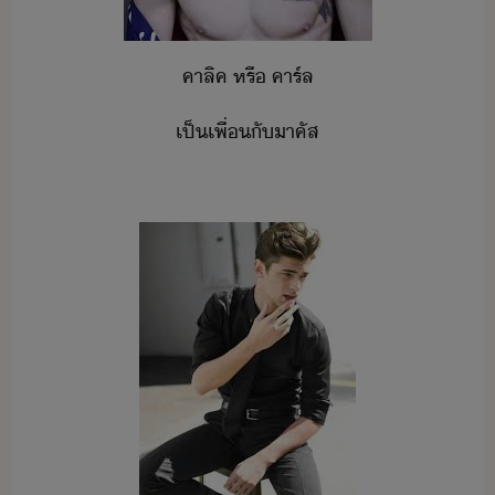
คาลิค​ ​หรื​ ​คาร์ล
เป็เพื่​ั​าคัส