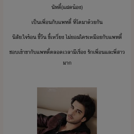
ัท​ตี้​(​แฝ​้​)
เป็เพื่​ั​แพท​ตี้​ ​ที่​โตา​้ั
ิสั​:​ใจร้​ ​ขี้​ี​ ​ขี้​เหี่​ ​ไ่​ใคร​เหื​ั​แพท​ตี้
ช​เข้าขา​ั​แพท​ตี้​ตลเลา​ีเรื่​ ​รั​เพื่​และ​พี่สา​
า