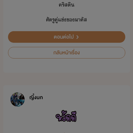
คริส​ติ
ศัตรู​คู่แข่​ข​าคัส
ตอนต่อไป
กลับหน้าเรื่อง
ญิ๋งนก