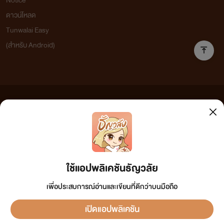
Notice
ดาวน์โหลด
Tunwalai Easy
(สำหรับ Android)
ข้อความที่ท่านได้อ่านจากเว็บไซต์นี้เกิดจากการเขียนโดยสาธารณชนและเผยแพร่โดยอัตโนมัติ ผู้ดูแล
เว็บไซต์แห่งนี้ไม่ได้เห็นด้วยและไม่ขอรับผิดชอบต่อข้อความใดๆ ทั้งสิ้น ดังนั้นผู้อ่านทุกท่านโปรดใช้
วิจารณญาณในการกลั่นกรองด้วยตนเอง และหากท่านพบข้อความใดๆ ที่ขัดต่อกฎหมายและศีลธรรม
กรุณาแจ้งมาที่ tunwalai@ookbee.com เพื่อทีมงานจะได้ดำเนินการในทันที ทั้งนี้ ทางเว็บไซต์ขอสงวน
ลิขสิทธิ์ตามพระราชบัญญัติลิขสิทธิ์ (ฉบับเพิ่มเติม) พ.ศ.2558
ใช้แอปพลิเคชันธัญวลัย
เพื่อประสบการณ์อ่านและเขียนที่ดีกว่าบนมือถือ
เปิดแอปพลิเคชัน