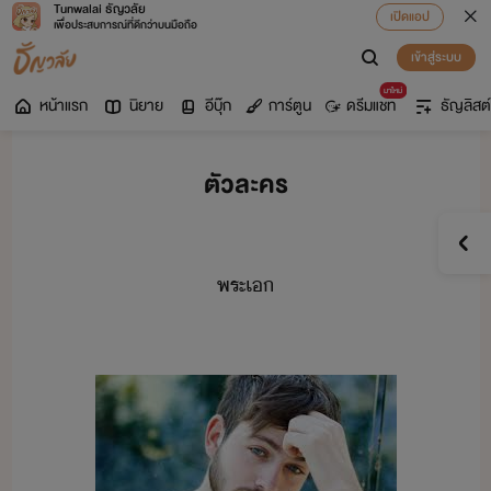
Tunwalai ธัญวลัย
เปิดแอป
เพื่อประสบการณ์ที่ดีกว่าบนมือถือ
เข้าสู่ระบบ
มาใหม่
หน้าแรก
นิยาย
อีบุ๊ก
การ์ตูน
ดรีมแชท
ธัญลิสต์
ตัวละคร
พระเ