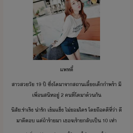
แพท​ตี้
สา​ส​ั​ ​19​ ​ปี​ ​ซึ่​โตา​จา​สถาเลี้เ็ำพร้า​ ​ี​
เพื่สิท​ู่​ ​2​ ​คที​่​โตา​้​ั
ิสั​:​ร่าเริ​ ​่ารั​ ​เข้แข็​ ​ไ่​ใคร​ ​โ​ถื​คติ​ที่่า​ ​ี​
าี​ต​ ​แต่​ถ้า​ร้า​า​ ​เธ​จะ​ร้า​ลัเป็​ ​10​ ​เท่า