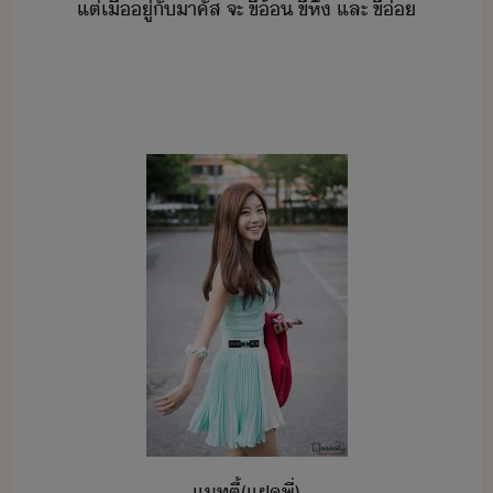
แต่​เื่​ู่​ั​าคัส​ ​จะ​ ​ขี้้​ ​ขี้หึ​ ​และ​ ​ขี้​่
แท​ตี้​(​แฝ​พี่​)