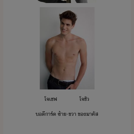
โจ​เชฟ​ ​ ​ ​ ​ ​ ​ ​ ​ ​ ​ ​ ​ ​ ​ ​โจ​ชั
ี​าร์​ ​ซ้า​-​ขา​ ​ข​าคัส