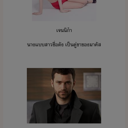
เจ​ิ​้า
าแ​สา​ชื่ั​ ​เป็​คู่ขา​ข​าคัส