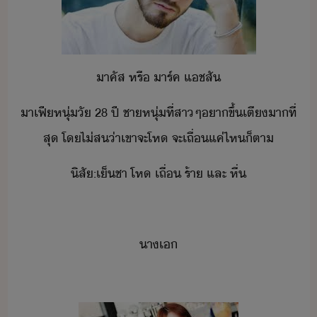
าคัส​ ​หรื​ ​าร์ค​ ​แช​สั
าเฟี​หุ่​ั​ ​28​ ​ปี​ ​ชาหุ่​ที่​สา​ๆ​า​ขึ้​เตี​า​ที่
สุ​ ​โ​ไ่ส​่า​เขา​จะ​โห​ ​จะ​เถื่​แค่ไห​็ตา
ิสั​:​เ็ชา​ ​โห​ ​เถื่​ ​ร้า​ ​และ​ ​หื่
าเ