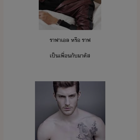
ราฟา​เล​ ​หรื​ ​ราฟ
เป็เพื่​ั​าคัส