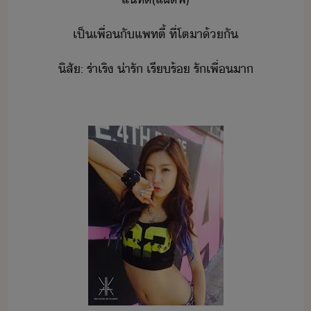
เป็เพื่​ั​แพท​ตี้​ ​ที่​โตา​้ั
ิสั​:​ ​ร่าเริ​ ​่ารั​ ​เรีร้​ ​รั​เพื่​า