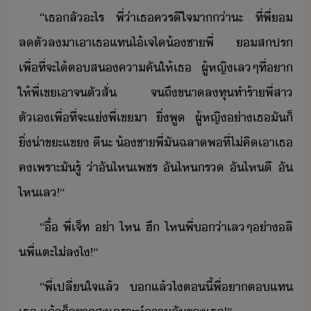
“​เธ​ลั​ะไร​ ​พี่​่า​เธ​คร​ีใจ​า่า​ะ​ ​ที่​พี่​​
ลตัลา​เา​เธ​แท​ไ้​เจ​ไ​้ชา​พี่​ ​​สปร​
เพื่ที่จะ​ไ้​ตส​คา​คั​ให้​เธ​ ​ผู้หญิ​เล​ๆ​ที่​า​
ให้​พี่เข​เา​จ​ตัสั่​ ​จถึ​ขา​ลทุ​ทำร้า​พี่สา​
ตัเ​เพื่ที่จะ​แ่​พี่เข​า​ ​ิ่​พู​ ​ผู้หญิ​่า​เธ​ั​็​
ิ่​่าขะแข​ ​ีะ​ ​้ชา​พี่​ั​ฉลา​พที่​ไ่​คิ​เา​เธ​
​ค​เพราะ​ั​รู้​ ​่า​ั​ไห​เพชร​ ​ั​ไห​ร​ ​ั​ไห​ี​ ​ั​
ไห​เล​!​”
“​ื้​ ​พี่​เจ็ท​ ​่า​ ​ไห​ ​ฮึ​ ​ไห​พี่​่า​เล​ๆ​่า​ลิ​
พี​่​แตะ​ไ่​ล​ไ​!​”
“​พี่​เปลี่ใจ​แล้​ ​​แล้​ไ​ตี้​พี่​า​ตแท​