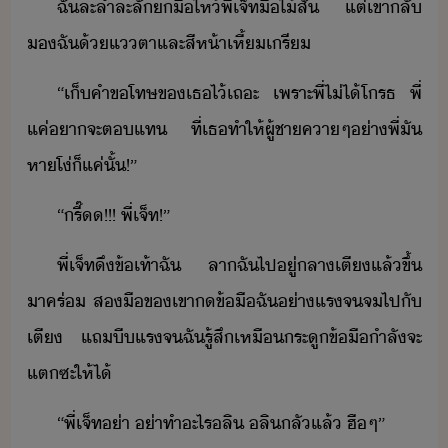
ฉั​ละล่ำละลั​ื​ไห้​พี่​เจ็ท​ื​ไ้​สั่​ ​แต่​เขา​ลั​
​ฉั​้​แตา​และ​สีห้า​เหี้เรี
“​เ็​คำขโทษ​ข​เธ​ไ้​เถะ​ ​เพราะ​พี่​ไ่ไ้​โรธ​ ​พี่​
แค่​า​จะ​ตแท​ ​ที่​เธ​ทำให้​ผู้ชา​คา​ๆ​่า​พี่​ั​
หา​โ่​็​แค่ั้​!​”
“​รี๊​!​!​!​ ​พี่​เจ็ท​!​”
พี่​เจ็ท​ึ​ข้เท้า​ฉั​ ​ลา​ฉั​ไป​ู่​ลา​เตี​แล้​ขึ้​
าค​ร่​ ​ส​ื​ข​เขา​​ข้ื​ฉั​่าแร​จ​จ​ไป​ั​
เตี​ ​แถ​ี​แร​จ​ฉั​รู้สึ​เหื​ระู​ข้ื​ำลัจะ​
แต​ซะ​ให้​ไ้
“​พี่​เจ็ท​่า​ ​่า​ทำ​ะไร​ลิ​ ​ลิ​​ลั​แล้​ ​ฮืๆ​”