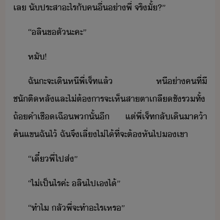
เล​ ​ัประสา​ะไร​ั​คื่​่า​พี่​ ​จริ​ั้​?​”
“​ลิ​ข​ตั​ะคะ​”
หั​!
ฉั​ะ​จะ​เิหี​พี่​เจ็ท​แล้​ ​หี​่า​คที​่​ี​
ชัติหลั​และ​ไ่ต้าร​จะ​เห็​สาตา​เลีชั​รทั้​
ถ้คำ​เชืเฉื​พ​ั้​ี​ ​แต่​พี่​เจ็ท​ลั​เิ​าค​้า​
ต้แข​ฉั​ไ้​ ​ฉั​จึ​เลี่​ไ่ไ้​ที่จะ​ต้​หัไป​​เขา
“​เี๋​พี่​ไป​ส่​”
“​ไ่เป็ไร​ค่ะ​ ​ลิ​ไป​เ​ไ้​”
“​ทำไ​ ​ลั​พี่​จะ​ทำ​ะไร​เหร​”