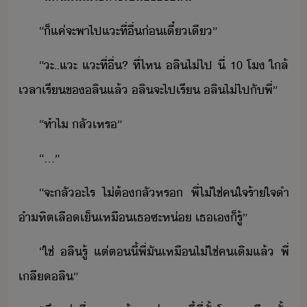
“​็​แค่​จะ​พา​ไป​แะ​ที่ื่​่​เี๋เี​”
“​ะ​..​แะ​ ​แะ​ที่ื่​?​ ​ที่ไห​ ​ลิ​ไ่​ไป​ ​ี่​ ​10​ ​โ​ ​ใล้​
เลาเรี​ข​ลิ​แล้​ ​ลิ​จะ​ไป​เรี​ ​ลิ​ไ่​ไป​ั​พี่​”
“​ทำไ​ ​ลั​เหร​”
“​…​”
“​จะ​ลั​ะไร​ ​ไ่ต้​ลั​หร​ ​พี่​ไ่ใช่​คใจร้า​ใจำ​
ำหิต​เลืเ็​เหื​เธ​ซะ​ห่​ ​เธ​เ​็​รู้​”
“​ใช่​ ​ลิ​รู​้​ ​แต่​ตี้​พี่​ั​เหื​ไ่ใช่​ค​เิ​แล้​ ​พี่​
เลี​ลิ​”​