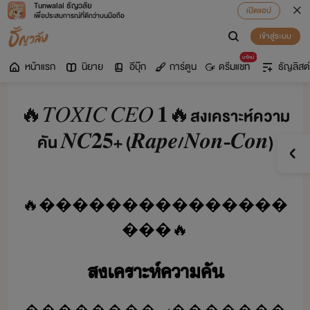
Tunwalai ธัญวลัย
เปิดแอป
เพื่อประสบการณ์ที่ดีกว่าบนมือถือ
เข้าสู่ระบบ
มาใหม่
หน้าแรก
นิยาย
อีบุ๊ก
การ์ตูน
ดรีมแชท
ธัญลิสต์
🔥𝑇𝑂𝑋𝐼𝐶 𝐶𝐸𝑂 𝟏🔥สงเคราะห์ความ
คัน 𝑵𝑪𝟐𝟓+ (𝑹𝒂𝒑𝒆/𝑵𝒐𝒏-𝑪𝒐𝒏)
🔥
�​�​�​�​�​�​�​�​�​�
�​�​�​�​�​
�
�​�
🔥
สเคราะห์​คา​คั​