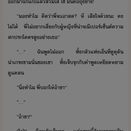
า​ฉี​แะ​แล้​สใส่​ ​ใช่​ ​ั​คื​ถุา​!
“​​ทำไ​ ​คิ​่า​พี่​จะ​เา​ส​?​ ​หึ​ ​เสีใจ​้​ะ​ ​ค​
ไ่ไ้​ ​พี่​ไ่​า​เสี่​ั​ผู้หญิ​ที่​่าจะ​ี​เปร์เซ็ต์​คา​
สปร​โคตร​สู​่า​เธ​”​
“​…​”​ ​ฉั​พูไ่​ ​ทั้​ลั​แท่​เ็​ที่​ูุ​ั​
่าเรขา​ั่​ข​เขา​ ​ทั้​เจ็​จุ​ั​คำพู​เหีหา​
ูแคล
“​ิ่​ทำไ​ ​พี่​​ให้​้า​ขา​”
“​…​”
“​้า​ขา​!​”