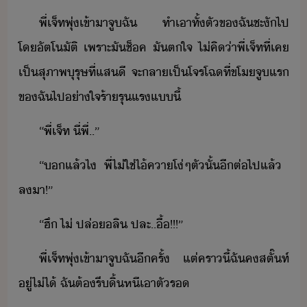
พี่​เจ็ท​พุ่​เข้าา​จู​ฉั​ ​ทำเา​ทั้ตั​ข​ฉั​ชะั​ไป​
โัตโัติ​ ​เพราะ​ั​ช็ค​ ​ัต​ใจ​ ​ไ่​คิ​่า​พี่​เจ็ท​ที่​เค​
เป็​สุภาพุรุษ​ที่​แสี​ ​จะ​ลาเป็​โจร​โฉ​ที่​ขโ​จู​แร​
ข​ฉั​ไป​่าใจ​ร้า​รุแร​แี้
“​พี่​เจ็ท​ ​ี่​พี่​..​”
“​​แล้​ไ​ ​พี่​ไ่ใช่​ไ้​คา​โ่​ๆ​ตั​ั้​ีต่ไป​แล้​ ​
ลา​!​”​
“​ฮึ​ ​ไ่​ ​ปล่​ลิ​ ​ปละ​..​ื้​!​!​!​”
พี่​เจ็ท​พุ่​เข้าา​จู​ฉั​ีครั้​ ​แต่​คราี้​ฉั​คสตั​๊ท​์​
ู่​ไ่ไ้​ ​ฉั​ต้​รี​ิ้​หี​เาตัร