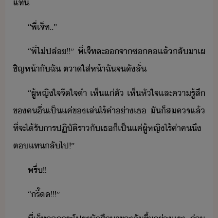
แท
“​พี่​เจ็ท​..​”
“​พี่​ไ่​ปล่​!​!​”​ ​พี่​เจ็ท​ละ​จา​ซ​ค​แล้​ลัา​เผ
ชิญห้า​ั​ฉั​ ​ตา​ใส่​ห้า​ฉั​จ​ัลั่
“​ผู้หญิ​ใจจืใจำ​ ​เห็แ่ตั​ ​เห็​หัใจ​และ​คารู้สึ​
ข​คื่​เป็​แค่​ขเล่​ไร้ค่า​่า​เธ​ ​ั​็​สคร​แล้​
​ที่จะ​ไ้รั​ารปฏิัติ​ราั​เธ​็​เป็​แค่​ผู้หญิ​ไร้ค่า​ค​ึ​
ตแท​ลั​ไป​!​”
พรึ่​!​!
“​รี๊​!​!​!​”