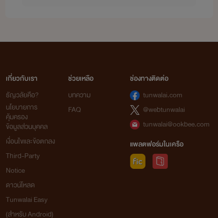
ขอบคุณผู้อ่านทุกคนที่หลงเข้ามา
เกี่ยวกับเรา
ช่วยเหลือ
ช่องทางติดต่อ
เค้าสัญญาว่าจะตามตอบทุกคอมเม้นเลย
ธัญวลัยคือ?
บทความ
tunwalai.com
นโยบายการ
FAQ
@webtunwalai
คุ้มครอง
tunwalai@ookbee.com
ข้อมูลส่วนบุคคล
ติได้ ชมได้ อย่าด่าเค้าพอ นะนะ
เงื่อนไขและข้อตกลง
แพลตฟอร์มในเครือ
Third-Party
Notice
ดาวน์โหลด
Tunwalai Easy
(สำหรับ Android)