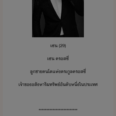
เซ​ ​(​29)
เซ​ ​ครส​ซี่
ลูชา​คโต​แห่​ตระูล​ครส​ซี่
เจ้าข​สัหาริทรัพ์​ัั​หึ่​ใประเทศ
*************************