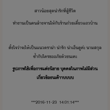
สา้​สุ​่ารั​ที่​สู้​ชีิต
ทำา​เป็​ค​ล้าจา​ให้​ั​ร้า​๋เตี๋​แถ​้า
ตั้ใจ​่า​จะ​ให้​เป็แ​รา่า​ ​่ารั​ ​่าเ็ู​ค่ะ​ ​าสุล​
ซ้ำ​ั​ใคร​ขภั​้​ะคะ
​รูปภาพ​ใช้​เพื่​าร​แต่​ิา​ ​ุคคล​ใ​ภาพ​ไ่ี​ส่​
เี่ข้​ะค​๊าา​​​
***2016-11-23​ ​ ​14:01:14***