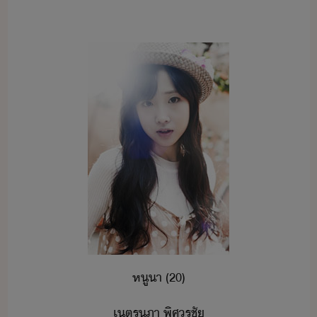
หูา​ ​(​20)
เตรภา​ ​พิศ​รชั