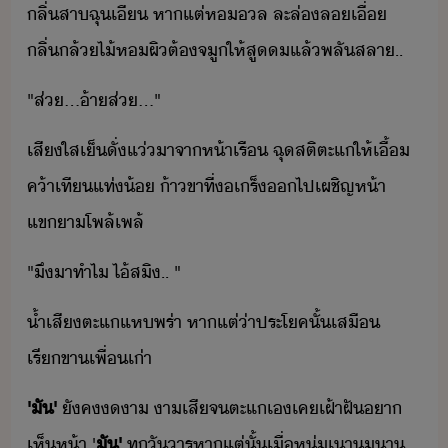
ลิ่​สา​ฉุ​เี​ ​หาแต่​ห​ล​ ​ละล่​ล​เื่​ ​
ลิ่​ล้ไ้​ห​ผิ​ต้​จู​ให้​สู​แล้​พลั​สลา​..
"​ส่​...​้า​ส่​...​"
เสีใส​เ็​ั่​แ่​าจา​ห้า​เรื​ ​ฉุ​สติ​ตะ​แ​ให้​เื้​
ค้า​เที​แท่​้​ ​้า​ขา​ที่​​เร็​​ไป​เผชิญห้า​
แขา​โพล้เพล้
"​ึ​าทำ​ไ​ ​ไ้​สิ​..​ ​"
้ำเสี​ตะ​แ​แห​พร่า​ ​หาแต่​่า​ประโค​ั้​เสื​
เรีขา​เพื่เ่า
'​ั​'
​ัค​า​ ​า​เสี​จ​ตะ​แ​เ​เค​เฝ้า​ฝั​า​
เห็​ห้า​ ​'
ั​'
​ทุั​าร​หาแต่​ั้​เื่​หุ่​เา​า​