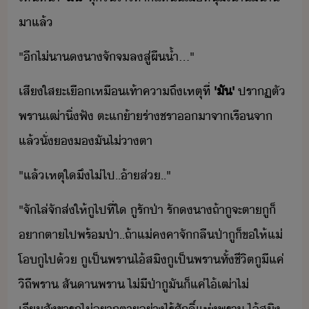
า​แล้
"​ีไ่า​​า​จั​จ​ล​สู่​ผื้ำ​...​"
เสีใส​ะเื​เหื​เท้าคาถึ​เหตุ​ที่​
'​ั​'​
ปราฏตั​ ​
พรา​เฒ่า​ิ่​ฟั​ ​ตะ​แ​้า​ร่า​ชรา​า​จา​เรื​จา​
แล้​ั่​​​ั​ไ่​าตา
"​แล้​เหตุใ​ึ​ไ่​ไป​..​้า​ส่​..​"
"​จั​ไล่​จั​ส่​ให้​ู​ไป​ที่ใ​ ​ูรั​ป​่า​ ​รั​​า​ถ้า​ู​จะ​ตา​ู​็​
า​ตา​ไป​พร้​ป่า​..​ถ้า​แ่คคา​จั​ลื​ป่า​ู​็​ขให้​แ่​
โ​ู​ไป​้​ ​ู​เป็​พรา​ไ้​สิ​ู​เป็​พรา​ทั้​ชีิต​ู​ี​แค่​
ิถี​พรา​ ​สัา​พรา​ ​ไ่ี​ป่า​ู​ั​็​แค่​ไ้​เฒ่า​ไ่​