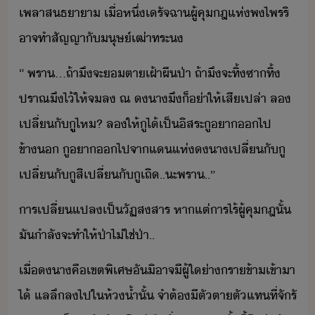
เพลา​สธา​า​ ​เื่​หึ่​เรัจฉา​ผู้คุ​ฎ​แห่​พไพร​ริ​
าจ​ทำสัญญา​ั​ุษ์​เฒ่า​ทระ
“​ ​พรา​...​ถ้า​ึ​จะ​​ตา​เฝ้า​ผืป่า​ ​ถ้า​ึ​จะ​ทิ้​ซา​ทิ้​
ปราณ​ึ​ไ้​ให้​จ​ล​ ณ​ ​​า​ึ​็​่า​ให้​เสีเปล่า​ ​ล​
เปลี่​ั​ูู​ไห​?​ ​ล​ให้​ู​ไ้​เป็ิสระ​ู​า​​ไป​
ข้า​ ​ู​า​​ไป​จา​แ​แห่​​า​เปลี่​ั​ู​
เปลี่​ั​ู​สิ​เปลี่​ั​ู​เถิ​..​ะ​พรา​..​”
ารเปลี่แปล​เป็​ัฏสสาร​ ​หาแต่​าร​ไร้​ผู้คุ​ฎ​ั้​ ​
ั​ำลัจะ​ทำให้​ป่า​ไ่ใช่​ป่า​..
เื่​​า​คื​เขต​พิเศษ​ั​ิ​าจี​ผู้ใ​่ารา​ข้า​เข้าา​
ไ้​ ​แล​ลึ​ล​ไป​ใ​ห้้ำ​ั้​ ​จำต้​ีตั​ตาตั​แทที่​จัรั​