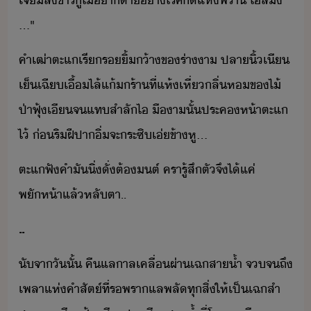
เจีสัขาร​ู​ไ่​า​ตา​่าไร​้​ศัิ์​แห่​พรา​ ​ไ้​สิ​
...​"
คำ​เฒ่า​ตะ​แ​เรี​ริ้​้า​ข​ร่า​า​ ​ปลาิ้​เี​
เ็เฉี​เื้​ไล้​แ้​ร้า​ที่​แห้เหี่​ลิ่ห​ข​ไ้​
ป่า​ฟุ้​เี​จ​แท​สำลั​ไ​ ​ื​า​ั้​ประค​ห้า​ตะ​แ​
ไ้​ ​่​ริฝีปา​ิ่​จะ​ระซิ​เ่​ข้า​หู​...
ตะ​แ​ฟั​คำ​ั​ิ่​ั่​ต้​ต์​ ​ครา​รู้สึตั​จึ​ไ้​แค่​
พัห้า​แล้​หลัตา​..
..
ัจา​ัั้​ ​คื​แลาล​เคลื่​ผ่า​เฉ​สา้ำ​ ​จจ​ถึ​
เพลา​แห่​คำสัต์​ที่​ร​พรา​แล​พลั​ทุสิ่​ให้​เป็​เฉ​สำ​