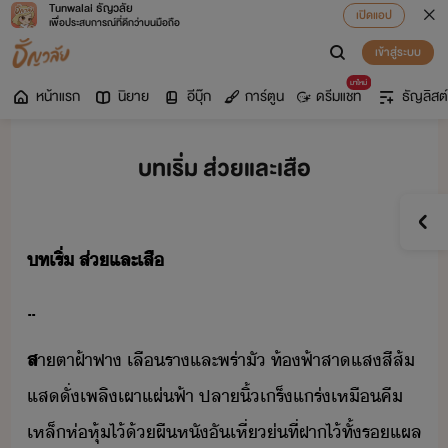
Tunwalai ธัญวลัย
เปิดแอป
เพื่อประสบการณ์ที่ดีกว่าบนมือถือ
เข้าสู่ระบบ
มาใหม่
หน้าแรก
นิยาย
อีบุ๊ก
การ์ตูน
ดรีมแชท
ธัญลิสต์
บทเริ่ม ส่วยและเสือ
ท​เริ่​ ​ส่​และ​เสื
..
ส
า​ตา​ฝ้าฟา​ ​เลืรา​และ​พร่าั​ ​ท้ฟ้า​สา​แสสี​ส้​
แส​ั่​เพลิ​เผา​แผ่ฟ้า​ ​ปลาิ้​เร็​แร่​เหื​คี​
เหล็​ห่หุ้​ไ้​้​ผื​หั​ั​เหี่​่​ที่​ฝา​ไ้​ทั้​รแผล​