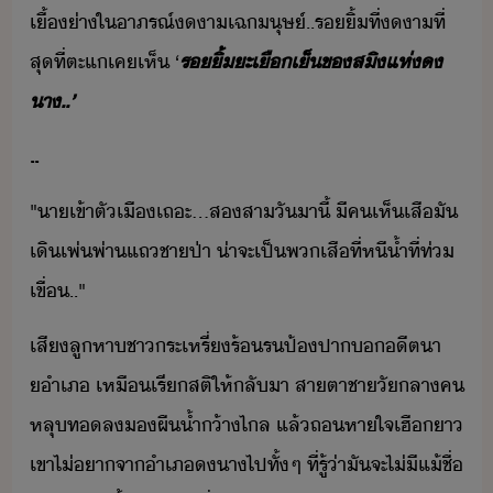
เื้่า​ใ​าภรณ์​า​เฉ​ุษ์​..​ริ้​ที่​า​ที่
สุ​ที่​ตะ​แ​เค​เห็​ ​‘
ริ้​ะเื​เ็​ข​สิ​แห่​​
า​..​’
..
"​า​เข้าตั​เื​เถะ​...​ส​สา​ั​าี​้​ ​ี​ค​เห็​เสื​ั​
เิ​เพ่พ่า​แถ​ชาป่า​ ​่าจะเป็​พ​เสื​ที่​หี​้ำ​ที่​ท่​
เขื่​..​"
เสี​ลูหา​ชา​ระเหรี่​ร้ร​ป้​ปา​​ี​ตา​
ำ​เภ​ ​เหื​เรี​สติ​ให้​ลัา​ ​สาตา​ชา​ัลาค​
​หลุ​ท​ล​​ผื้ำ​้าไล​ ​แล้​ถหาใจ​เฮื​า​
​เขา​ไ่​า​จา​ำเภ​​า​ไป​ทั้ๆ​ ​ที่​รู้​่า​ั​จะ​ไ่ี​แ้​ชื่​