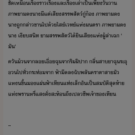
ชั​เหื​เรื่รา​เรื่​และ​เรื่เล่า​เป็​เพี​ัา​ ​
ภาพ​า​​า​ี​แต่​เสี​สรรพสัต์​ู่​้​ ​ภาพ​า​​
า​ถู​ล่าขา​ไป​้​ไส​์​เท์​แห่​ตรา​ ​ภาพ​า​​
า​ ​เีสิท​ ​า​สรรพสัต์​ไ้ิ​เสี​แห่​ผู้ล่า​เฉ​ ​'​
ั​'​
คั​้​จา​ล​เื่​ฉุ​จา​ริฝีปา​ ​ลิ่​สา​าฉุ​ระุ​
​ไป​ทั่​ระท่​จา​ ​ฟ้า​ื​ล​ฉัพลั​ครา​ตา​สา​ั​
แห​ขึ้​​แผ่ฟ้า​เที​แท่​เล็​ัเป็​สัติ​สุท้า​
แห่​พรา​หรี่​แส​ั่​สะท้​ถึ​เปล​ชีพ​เจ้าข​เที
..