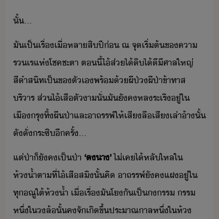
ั้​...
ั​เป็เรื่​เื่​หลา​สิ​ปี่​ ณ​ ​จุเริ่ต้​ข​คา​
รเร​แห่​โชคชะตา​ ​ตี้​ไ้​ส่​ไ้ิไ้ี​ี​ศาล​ใหญ่​
สีำ​สิท​เป็​ข​ตัเ​พร้้​ผี​ป่​ผีป่า​ข้าทาส​
ริาร​ ​ส่​ไ้​เสื​ตัา​ั่​ั​ัค​หลระเริ​ู่​ใ​
เืรุ​ทิ้​ผืป่า​และ​าถรรพ์​ให้​เสี​ลื​เสี​เล่า​้า​ั้​
ั​ั่​ระซิ​ีครั้​...
แต่​ป่า​็​ัค​เป็​ป่า​
‘​​า​’​
ไ่เค​ไ้​หลัใหล​ใ​
ห้้ำ​ตาที่​ไ้​เสืสิ​ั้​คิ​ ​าถรรพ์​ัค​แฝ​ู่​ใ​
ทุ​ณู​ใต้​ห้้ำ​ ​เื่​เรื่​ั​โ​ั​เป็​​รร​ ​รร​
หึ่​ใ​​ล้​ั้​ค​จั​เิขึ้​ประาณ​าล​หึ่​ใ​ห้​