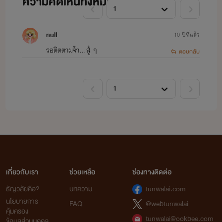
ความคิดเห็นทั้งหมด (
1
)
null
10 ปีที่แล้ว
รอติดตามจ้า...สู้ ๆ
ตอบกลับ
เกี่ยวกับเรา
ช่วยเหลือ
ช่องทางติดต่อ
ธัญวลัยคือ?
บทความ
tunwalai.com
นโยบายการ
FAQ
@webtunwalai
คุ้มครอง
tunwalai@ookbee.com
ข้อมูลส่วนบุคคล