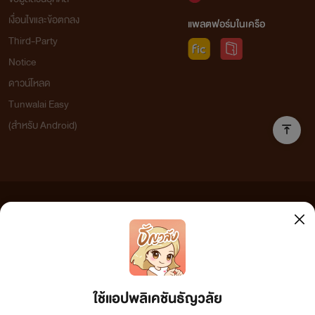
เงื่อนไขและข้อตกลง
แพลตฟอร์มในเครือ
Third-Party
Notice
ดาวน์โหลด
Tunwalai Easy
(สำหรับ Android)
ข้อความที่ท่านได้อ่านจากเว็บไซต์นี้เกิดจากการเขียนโดยสาธารณชนและเผยแพร่โดยอัตโนมัติ ผู้ดูแล
เว็บไซต์แห่งนี้ไม่ได้เห็นด้วยและไม่ขอรับผิดชอบต่อข้อความใดๆ ทั้งสิ้น ดังนั้นผู้อ่านทุกท่านโปรดใช้
วิจารณญาณในการกลั่นกรองด้วยตนเอง และหากท่านพบข้อความใดๆ ที่ขัดต่อกฎหมายและศีลธรรม
กรุณาแจ้งมาที่ tunwalai@ookbee.com เพื่อทีมงานจะได้ดำเนินการในทันที ทั้งนี้ ทางเว็บไซต์ขอสงวน
ลิขสิทธิ์ตามพระราชบัญญัติลิขสิทธิ์ (ฉบับเพิ่มเติม) พ.ศ.2558
ใช้แอปพลิเคชันธัญวลัย