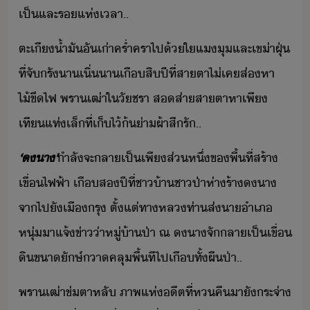
เป็​และ​ร​แห่​เลา​..
ตะเี​้ำั​ั​เ่า​คร่ำ​ครา​ไป​้​ใแุ​และ​เข่า​ฝุ่​
ที่จั​รั​า​เิ่า​เื​สิ​ปี​ที่​สาตา​ไ่เค​ส่​หา​
ไ้ขีไฟ​ ​พรา​เฒ่า​ใ​ัชรา​ ​สส่า​สาตา​หา​เพี​
เที​แท่​เล็​ที่เ็​ไ้​้​่า​ผ้า​สี​รั​..
‘​​า​’
ำลัจะ​ลาเป็​เพี​ส่หึ่​ข​พื้ที่​สร้า​
เขื่​ไฟฟ้า​ ​เื​ส​ปี​ที่​ชา้า​ชาป่า​ห่า​ร้า​​า​
จาไป​ั​เืรุ​ ​ตั้แต่​ทาหล​ท่า​ส่​าำเภ​
หุ่​าแจ้​ข่า​่า​หู่้า​ป่า​ ณ​ ​​า​จั​ลาเป็​เขื่​
ิ​ขา​ัษ์​า​คลุ​พื้​ที​ไป​เื​ทั้​ผืป่า​..
พรา​เฒ่า​ข่ตา​หลั​ ​ภาพ​แห่​ีต​ที่​หคื​าั​​ระ​จ่า​