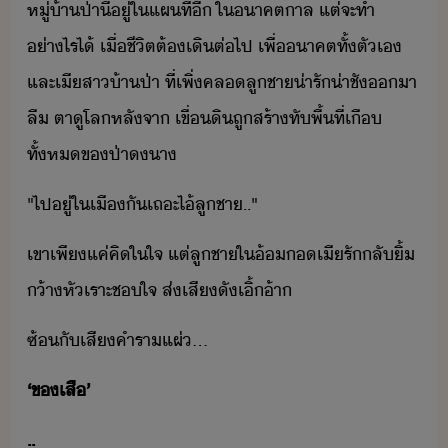
หู่้า​ป่าี​้​ู่​ใ​แผที่​ี​ ​ใาคต​าล​ ​แต่​จะ​ทำ​
่าไร​ไ้​ ​เื่​ชีิต​ต้​เิ​ต่ไป​ ​เพื่​าคต​ทั้ตั​เ​
และ​เี​สา​้า​ป่า​ ​ที่​เพิ่​คลลู​ชา​่ารั่าชั​า​
ลื​ ​ตาู​โล​หลัจา​ ​เขื่​ิ​ถู​สร้า​ทั​พื้ที่​เื​
ทั้ห​ขป่า​​า
"​ไป​ู่​ใ​เื​ั​เถะ​ไ้​ลูชา​..​"
เขา​เพีแค่​คิใใจ​ ​แต่​ลูชา​ใ​้​เี​รั​ลั​ิ้​
้า​หัเราะ​ชใจ​ ​ส่เสี​ั​เิ​้​​้า
ซ้​ั​เสีคำรา​แผ่​...
‘​ข​เสื​’
..