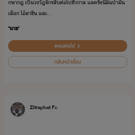
ษา​ฎ​ ​เป็​​ัฎจัร​สืต่​ไป​ชั่​าล​ ​แลค​รั้​ี้​ผืป่า​ั​
เลื​ ​ไ้​ผา​ชิ​ ​และ​...
'​า​'
ตอนต่อไป
กลับหน้าเรื่อง
Zitraphat Fc