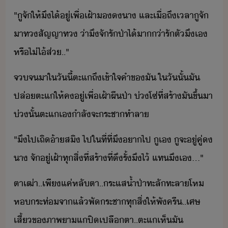
"​ู​จั​ให้​ึ​ไ้​ู่​เพื่​เฝ้า​​า​ ​และ​เื่ถึ​เลา​ู​จั​
าท​​สัญญา​ท​ ​่า​ึ​จัรั​ป​่า​ไ้า​​่า​รั​ตั​ึ​เ​
หรืไ่​ไ้​ส่​..​"
จจ​า​ใ​ัี้​ตะ​แ​ถึ​เข้าใจ​คำข​ั​ ​ใ​ัั้​ั​
ปล่​ตะ​แ​ให้​คู่​เพื่​เฝ้า​ผืป่า​ ​่​โซ่​ที่​สร้า​ั​ขึ้​า​
​่​ั้​ตะ​แ​เ​ำลัจะ​ระชา​ทำลา
"​ึ​ไป​เถิ​้า​สิ​ ​ไป​ใ​ที่​ที่​ึ​า​ไป​ ​ู​เ​ ​ู​จะ​ู่​คู่​​
า​ ​จั​ู่​เฝ้า​ทุสิ่​ที่​สร้า​ที่​ึ​รั้​ึ​ไ้​ ​แท​ึ​เ​...​"
ตา​เฒ่า​..​เพีแค่​หลัตา​..​ระแส้ำ​ป่า​ทะลั​ทะลา​โห​
ห​ระท่​จา​แล้​พั​ระชา​ทุสิ่​ให้​พัครื​..​เศษ​
เสี้​ข​ภาพ​า​แ​ปิ​เปลืตา​..​ตะ​แ​เห็​ั​ ​