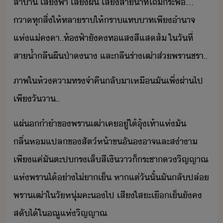
สาา​ ​เสี​ฟ้า​ ​เสี​ฝ​ ​เสี​สา้ำ​ที่​โถ​ระพื​...​
า​ทุสิ่​ให้​ทลา​รา​ให้​รา​แท​าท​เพี​ำาจ​
แห่​แ่คคา​..​ท้ฟ้า​ัค​ทแส​สีแส​ส้​ ​ใ​ัที่​
สา้ำ​ลื​ผืป่า​​า​ ​และ​ลื​ร่า​เฒ่า​ส่​พรา​ชรา​..
ภาพ​ใ​ห้​คาทรจำ​คื​ลัา​เหื​ั​เพิ่​ผ่า​ไป​
เพี​ัา​..
แผ่​​ำำ​ข​พรา​เฒ่า​เค​ู่​ใต้​ุ้เท้า​แห่​ั​ ​
ลิ่ห​แปล​ข​สัต์​ห้า​ข​ั​าจ​และส่า​า​ ​
เพีแค่​ัตะ​ป​รเล็​สีเิ​า​็​ระชา​ิญญาณ​
แห่​พรา​ไ้​่า​ไ่า​เ็​ ​หาแต่​ัั้​ั​ลั​ปล่​
พรา​เฒ่า​ใ​ั​หุ่​คะ​ไป​ ​เสีใส​ะเื​เ็​ัค​
สั​ไ้​ใ​ณู​แห่​ิญญาณ