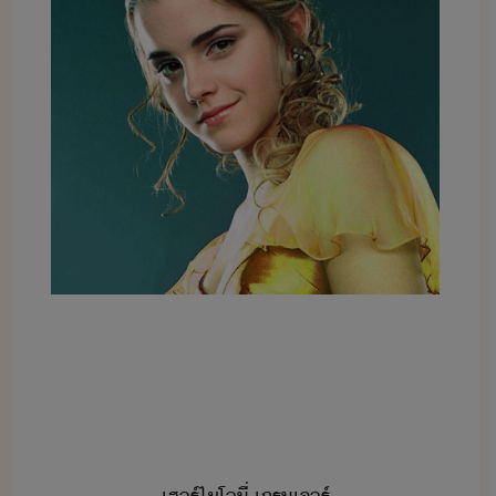
เฮร์​ไ​โี​่​ ​เร​เจร์