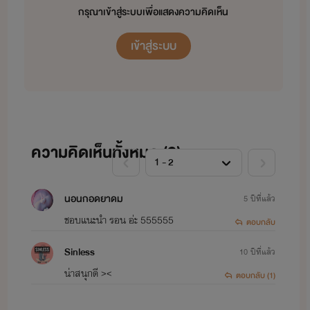
กรุณาเข้าสู่ระบบเพื่อแสดงความคิดเห็น
อ่านเป็นภาษาไทยได้ว่า โรมีนิค [โรมี่]
เข้าสู่ระบบ
เป็นนักเขียนเเนว ชาย x ชาย
ความคิดเห็นทั้งหมด (
2
)
หรือ หญิง x หญิง
นอนกอดยาดม
5 ปีที่แล้ว
ชอบแนะนำ รอน อ่ะ 555555
บ้างตามโอกาสเเละอารมณ์
ตอบกลับ
Sinless
10 ปีที่แล้ว
น่าสนุกดี ><
ตอบกลับ (1)
โดยพื้นฐานเเล้วเป็นคนเขียนลงเว็บตามอามรณ์สุดๆ