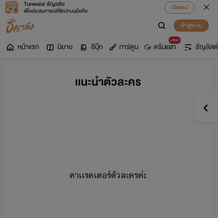
Tunwalai ธัญวลัย
เปิดแอป
เพื่อประสบการณ์ที่ดีกว่าบนมือถือ
เข้าสู่ระบบ
มาใหม่
หน้าแรก
นิยาย
อีบุ๊ก
การ์ตูน
ดรีมแชท
ธัญลิสต์
เเนะนำตัวละคร
คาเ​เรค​เตร์​ตัละคร​ค่ะ