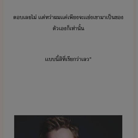
ต​เล​ไ่​ ​เเต่​ท่า​ผเ​เค​่​เพี​จะเ​เ​่​เขา​า​เป็​ข​
ตัเ​็​เท่าั้
เเ​ี้​สิที​่​เรี่า​เล​"