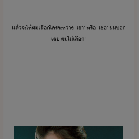
เเล้​จะ​ให้​ผ​เลื​ใคร​ระห่า​ ​'​เขา​'​ ​หรื​ ​'​เธ​'​ ​ผ​​
เล​ ​ผ​ไ่​เลื​"