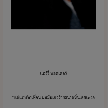
เ​เฮร​์​รี่​ ​พต​เตร์
"เ​เค​่​แ​รั​เพื่​ ​ผ​ั​เลร้า​ขา​ั้​เล​เหร