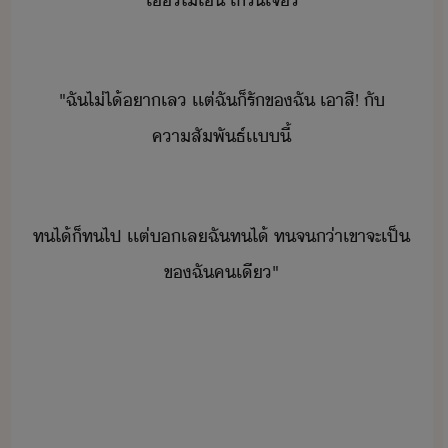
"​ฉั​ไ่ไ้​า​เล​ ​เเต่​ฉั​็​รั​ข​ฉั​ ​เา​สิ​!​ ​ั​
คาสัพัธ์​เเ​ี้
ท​ไ้​็​ท​ไป​ ​เเต่​​เล​ฉัท​ไ้​ ​ท​จ่า​เขา​จะ​เป็​
ข​ฉั​คเี​"