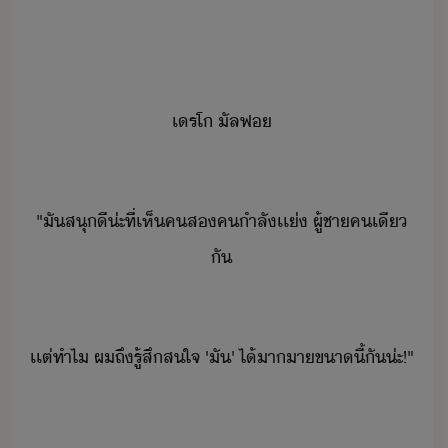
เร​โ​ ​ัล​ฟ
"​ั​สุ​ี​่ะ​ที่​เห็​ค​ส​ค​ำลัเ​เ​่​ ​ผู้ชา​คเี​
ั
เเต่​ทำไ​ ​ผ​ถึ​รู้สึ​สใจ​ ​'​ั​'​ ​ไ้า​า​ขา​ี้​ั​่ะ​!​"