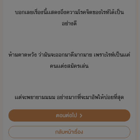
​เล​เรื่​ี้​เเส​ถึ​คา​โรคจิต​ข​ไรท์​ไ้​เป็​
่าี
ห้า​คาหั​ ​่า​ั​จะ​า​ีา​า​ ​เพราะ​ไรท์​เป็เ​เค​่​
ค​เเต่​สัครเล่
เเต่​จะ​พาา​​ ​่าา​ที่จะ​า​ัพ​ให้​่​ที่สุ
ตอนต่อไป
กลับหน้าเรื่อง