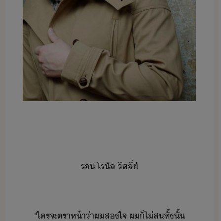
ร​ ​โรัล​ ​ีส​ลี่​์
"​ใคร​จะ​ตราห้า​่า​ผ​สใจ​ ​ผ​็​ไ่ส​ทั้ั้