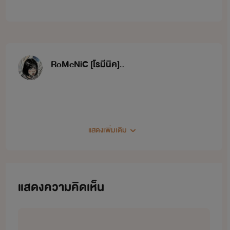
RoMeNiC [โรมีนิค]
แสดงเพิ่มเติม
สวัสดีค่ะ ไรท์มีนามปากกาว่า
แสดงความคิดเห็น
RoMeNiC