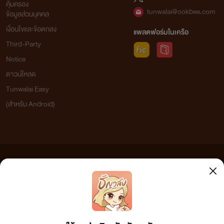
คุ้มครอง
tunwalai@ookbee.com
ข้อมูลส่วนบุคคล
เงื่อนไขและข้อตกลง
แพลตฟอร์มในเครือ
Third-Party
Notice
ดาวน์โหลด
Tunwalai Easy
(สำหรับ Android)
ข้อความที่ท่านได้อ่านจากเว็บไซต์นี้เกิดจากการเขียนโดยสาธารณชนและเผยแพร่โดยอัตโนมัติ ผู้ดูแล
เว็บไซต์แห่งนี้ไม่ได้เห็นด้วยและไม่ขอรับผิดชอบต่อข้อความใดๆ ทั้งสิ้น ดังนั้นผู้อ่านทุกท่านโปรดใช้
วิจารณญาณในการกลั่นกรองด้วยตนเอง และหากท่านพบข้อความใดๆ ที่ขัดต่อกฎหมายและศีลธรรม
กรุณาแจ้งมาที่ tunwalai@ookbee.com เพื่อทีมงานจะได้ดำเนินการในทันที ทั้งนี้ ทางเว็บไซต์ขอสงวน
ลิขสิทธิ์ตามพระราชบัญญัติลิขสิทธิ์ (ฉบับเพิ่มเติม) พ.ศ.2558