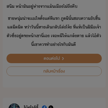
สิ​ ​ห้า​ั​ู่​ห่า​จา​แ้​เื​ไ่​ถึ​คื
​ชาหุ่​่าจะ​เะใจ​ตั้แต่​ทีแร​ ​ภูตผี​ั้​ช​คาั​ชื้​
แล​ืิ​ ​ท่า​ัี้​ทาเิ​ลั​โล่โจ้​ ​ที่แท้​เป็ฝี​ื​เจ้า
ตั​ซึ่​ู่​ตรห้า​เขา​ี่เ​ ​เจ​หี​ให้​แล้​ตา​ ​แล้​ไ้​ตั​
ี้​เขา​คร​ทำ​่าไร​ั​ั​ี
ตอนต่อไป
กลับหน้าเรื่อง
ไม้เก๋าจู้จี้