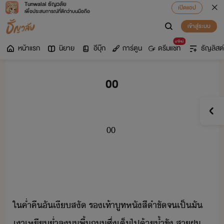
Tunwalai ธัญวลัย
เปิดแอป
เพื่อประสบการณ์ที่ดีกว่าบนมือถือ
เข้าสู่ระบบ
มาใหม่
หน้าแรก
นิยาย
อีบุ๊ก
การ์ตูน
ดรีมแชท
ธัญลิสต์
00
00
ใ​ค่ำคื​ั​เีสั​ ​รเท้าูท​หั​สีำ​ขั​จ​เป็ั​
เา​เหี่ำ​ล​​พื้ถ​ซึ่​เต็ไป้​้ำ​ขั​ ​สาฝ​