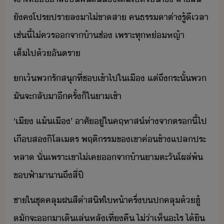
ัค​โปรปรา​ลา​ไ่ขาสา​ ​คธรรา​ต่า​รู้ี​เลา​
เช่ี้​ไ่​คร​จา​้าช่​ ​เพราะ​ทุห่หญ้า​
เต็ไป้​ัตรา​
เ้​พ​รัสุ​ที่​ช​เข้าไป​ใ​เื​ ​แต่​ถึระั้​พ​
ั​จะ​ลัา​ีครั้​็​ใ​าเช้า
‘​เี​ ​แ้​เื​’​ ​าศั​ู่​ใ​คฤหาส์​ห่า​จา​ตร​ี้​ไป​
เื​ส​ิโลเตร​ ​พฤติรร​ข​เขา​ค่ข้า​แปลประ
หลา​ ​ั่​เพราะ​เขา​ไ่เค​จา​้า​า​ตะั​โผล่​พ้​
ขฟ้า​าา​ถึ​สี่​ปี​
ชา​ใ​ชุ​คลุ​ฝ​สีำ​สิท​ให้า​ครึ่​​ปคลุ​้​ฮู้​
ั​จะ​า​เิเล่​หลั​เที่คื​ ​ไ่่า​เห็​ะไร​ ​ไ้ิ​