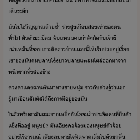
ที่ู่​ตรห้า​เขา​เลาี้​เท่าั้​ ​ที่​ทำให้​ใจ​แ้​เื​ลัา​
เต้​ระทึ
ั​ไ่ใช่​ิญญาณ​้ซ้ำ​ ​ร่า​สู​เื​สเท่า​ข​ค​
ทั่ไป​ ​ตั​ำ​ะเื่​ ​ฟั​แหลค​ำลั​ั​ิเจ​้า​ผี​
เ่าเห็​ที่​ช​เาะติ​ชา้า​แถ​ี้​ให้​เจ็ป่​ู่​เรื่​ ​
เขา​ข​ั​ค​ปลา​โ้​า​ปลา​แหล​โผล่​า​จา​
ห้าผา​ทั้ส​ข้า​
ตา​แฉา​หัา​ทา​ชาหุ่​ ​ราั​ล่รู้​่า​แข​
ผู้าเื​สัผัส​ไ้​ถึ​าร​ีู่​ข​ั
ใ​ชั่พริตา​ั​ผละ​จา​เหื่​ั​โชะ​เข้า​ประชิ​คที​่​ื​ตั​
แข็ทื่​ู่​ ​ุษ์​?​ ​ั​เี
ค​จ้​ุษ์​ตั​จ้​
่าไร​้​ารณ์​ ​เสี​ลหาใจฟื​ฟา​เต็ไป้​ลิ่​