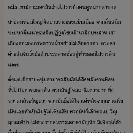
ะไร​ ​เขา​ัจะ​​ั​ผ่า​ไปรา​ั​ค​หูห​ตา​
สาล​ห​ใหญ่​พัผ่า​ร่า​ข​แ้​เื​ ​พา​ลิ่​สิ​
ปะป​ลิ่​เ่า​ข​สิ่ปฏิูล​โช​เข้า​าสิ​ประสาท​ ​เขา​
เี​ค​​ภาพ​ตรห้า​่า​ไ่เชื่​สาตา​ ​ ​ตา​
ำขลั​จัิ่​ั​ตั​ประหลา​ซึ่​ู่​ห่า​​ไปรา​สิ​
เตร​
ตั้แต่​เ็ชา​หุ่​สาารถ​สัผัส​ไ้​ถึ​พลัา​ที่​ค​
ทั่ไป​ไ่​าจ​​เห็​ ​พ​ั​จู่โจ​เขา​ใ​ช่แร​ ​ิ่​
หาลั​ขัญ​ผา​ ​พ​ั​ิ่​ไ้ใจ​ ​แต่​หลัจา​เขา​แสร้​
เิเฉ​ทำเป็​ไ่รู้ไ่เห็​เสี​ ​พ​ั​็​เลิ​ตแ​ ​ิญ
ญาณ​ทั่ไป​ไ่​ต่า​จา​คธรรา​สาัญ​ั​ ​ี​เพี​ไ้​ตั​