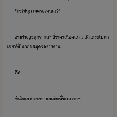
"​ิ่​ไ่สุภาพ​ตรไห​คะ​?​"
ชา​ร่า​สู​ลุ​จา​เ้าี้​ราคา​เฉี​แส​ ​เิ​ตร​ไปหา​
เลขา​ที่​ื​​สุ​จ​ราา​
๊ะ
!
ทัใ​เขา​็​ระชา​เข็ขั​ที่​รั​เา