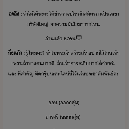
ร​ิ
​:​ ​่าไ่ไ้​ะคะ​ ​ไ้ข่า​่า​จ​ให่​็​สัคร​า​เป็​เลขา​
ริษัท​ใหญ่​ ​พ​คาั่ใจ​าจา​ไห​
่า​แล้​ ​57​ค​💬
ิ่แ้
​:​ ​รู้​ไห​คะ​?​ ​ทำไ​พระเจ้า​สร้า​สร้า​ปา​ไ้​ไล​เท้า​
​เพราะ​ถ้า​าค​ปาี​!​ ​ส้เท้า​าจจะ​ถี​ปา​ไ้​่า​ค่ะ​ ​
และ​ ​ที่​สำคัญ​ ​ผิ​รุ๊ป​ะคะ​ ​ไล์​ี้​ไ้​แจ้​ประชาสัพัธ์​ค่ะ​
​ ​(​​ลุ่​)
ารศรี​ ​(​​ลุ่​)​