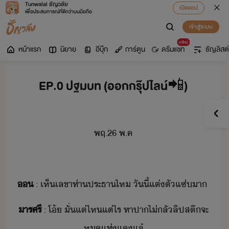
Tunwalai ธัญวลัย
เปิดแอป
เพื่อประสบการณ์ที่ดีกว่าบนมือถือ
เข้าสู่ระบบ
มาใหม่
หน้าแรก
นิยาย
อีบุ๊ก
การ์ตูน
ดรีมแชท
ธัญลิสต์
EP.0 ปฐมบท (ออกกรุ๊ปไลน์📲)
พฤ​.26​ ​พ.ค

​:​ ​เห็​เลขา​ท่า​ประธา​ไห​ ​ัี้​แต่ตั​แซ่​า​
ารศรี
​:​ ​โ้​ ​ั่​แต่ไหแต่ไร​ ​ทาปา​ไ่​ลั​ลิปสติ​จะ​
ห​แท่​แ​แจ๋