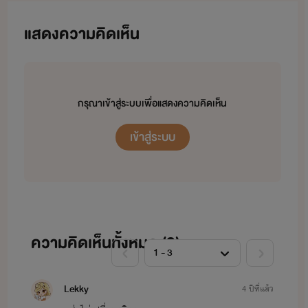
แสดงความคิดเห็น
กรุณาเข้าสู่ระบบเพื่อแสดงความคิดเห็น
เข้าสู่ระบบ
โฉมงาม
ชนะคดีมาแล้วหนึ่งครั้ง📣
รับคำขอโทษเป็นเงินสดเท่านั้น
นิยายของโฉม
ไม่เหมาะสมกับบุคคลที่ อายุต่ำกว่า 18 ปี
โปรดใช้สติแยกแยะ
หากชื่นชอบได้โปรด
กดหัวใจ
และ
เก็บเพิ่มเข้าชั้น
ด้วยนะคะ
ความคิดเห็นทั้งหมด (
3
)
สามารถ
คอมเมนต์
ติเตือน ชมเชย ได้ตามความเหมาะสม
ขอบพระคุณ ที่ติดตาม นามปากกา :
โ
ฉมงามสุดสวย
Lekky
4 ปีที่แล้ว