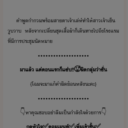
คำพู​ำ​พร้​สาตา​เจ้าเล่ห์​ทำให้​สา​เจ้า​เ็​
ูา​ ​หลัจา​เปลี่​ชุ​เสื้ผ้า​็​เิทา​ไป​ถึ​โรแร​
ที่​ี​ารประชุ​ัหา
•​•​•​•​•​•​•​•​•​•​•​•​•​•​•​•​•​•​•​•
า​แล้​ ​แต่​ตแร​็​แซ่​!​!​🥵ผิลุ่่าซั่
{​โฉ​จะ​า​แ้คำผิ​้หลั​ะคะ​}
•​•​•​•​•​•​•​•​•​•​•​•​•​•​•​•​•​•​•​•
👇หาคุณช่าลืเป็ำลัใจ้าร👇
หั​ใจ​✅​ค​เท์​✅​เพิ่​เข้า​ชั้​✅