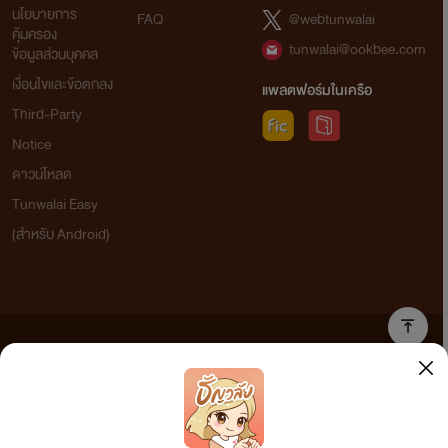
นโยบายการ
FAQ
@webtunwalai
คุ้มครอง
tunwalai@ookbee.com
ข้อมูลส่วนบุคคล
เงื่อนไขและข้อตกลง
แพลตฟอร์มในเครือ
Third-Party
Notice
ดาวน์โหลด
Tunwalai Easy
(สำหรับ Android)
ข้อความที่ท่านได้อ่านจากเว็บไซต์นี้เกิดจากการเขียนโดยสาธารณชนและเผยแพร่โดยอัตโนมัติ ผู้ดูแล
เว็บไซต์แห่งนี้ไม่ได้เห็นด้วยและไม่ขอรับผิดชอบต่อข้อความใดๆ ทั้งสิ้น ดังนั้นผู้อ่านทุกท่านโปรดใช้
วิจารณญาณในการกลั่นกรองด้วยตนเอง และหากท่านพบข้อความใดๆ ที่ขัดต่อกฎหมายและศีลธรรม
กรุณาแจ้งมาที่ tunwalai@ookbee.com เพื่อทีมงานจะได้ดำเนินการในทันที ทั้งนี้ ทางเว็บไซต์ขอสงวน
ลิขสิทธิ์ตามพระราชบัญญัติลิขสิทธิ์ (ฉบับเพิ่มเติม) พ.ศ.2558