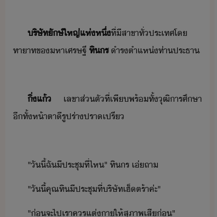
ริษัท​ัษ์​ใหญ่​แห่หึ​่
ที่​ีสา​ขา​ทั่ประเทศ​โ​
ทาาท​ข​หาเศรษฐี​
ทิร
​ำรตำแห่​ท่า​ประธา
ิ่แ้
​เลขา​ส่ตั​ที่​เพีพร้​ทั้​ุฒิารศึษา​
ีทั้​ห้าตา​ี​รูปร่า​ปราเปรี​
"​ัี้​ฉั​ี​ประชุ​ที่ไห​"​ ​ทิร​ ​เ่​ถา
"​ัี้​คุณ​ทิ​ี​ประชุ​ที่​ริษัท​เฮ็​ตร้า​ค่ะ​"
"​่​จะ​ไป​เรา​คร​แต่า​ให้​สุภาพ​เสี่​"