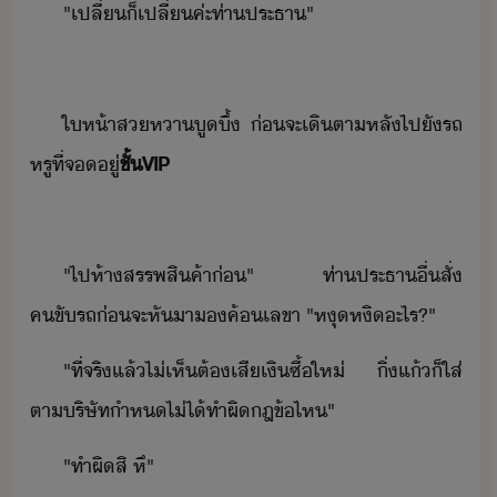
"​เปลี่​็​เปลี่​ค่ะ​ท่า​ประธา​"
ให้า​ส​หา​ูึ้​ ​่​จะ​เิตา​หลั​ไป​ั​รถ​
หรู​ที่​จ​ู่
ชั้​VIP
"​ไป​ห้าสรรพสิค้า​่​"​ ​ท่า​ประธา​ื่​สั่​
คขัรถ​่​จะ​หัา​​ค้​เลขา​ ​"​หุหิ​ะไร​?​"
"​ที่จริ​แล้​ไ่เห็​ต้​เสีเิ​ซื้​ให่​ ​ิ่แ้​็​ใส่​
ตา​ริษัท​ำห​ไ่ไ้​ทำผิ​ฎ​ข้​ไห​"
"​ทำผิ​สิ​ ​หึ​"