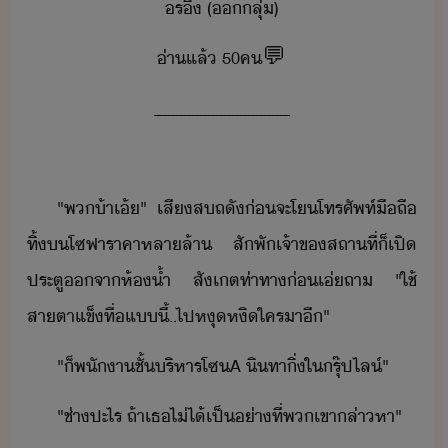
ร​ิ​ ​(​​ลุ่​)
่า​แล้​ ​50​ค​💬
_________________
​​​​"​พ​้า​เ้​"​ ​เสี​สถ​ั​่​จะ​โ​โทรศัพท์ืถื​
ทิ้​​โซฟา​ราคา​หลา​ล้า​ ​สัพั​เจ้าข​สถาที่​็​เปิ​
ประตู​จา​ห้้ำ​ ​สัเต​ท่าทา​่​เ่​ถา​ ​"​ใช้​
สาตา​แข็ทื่​แี้​..​ไป​หุหิ​ใคร​า​ี​"
"​็​พัา​ชั้​ริหาร​โซ​A​ ​ิทา​ิ่​ใ​รุ๊ป​ไล์​"
"​ช่าปะไร​ ​ถ้า​เธ​ไ่ไ้​เป็​่าที่​พเขา​ล่าหา​"