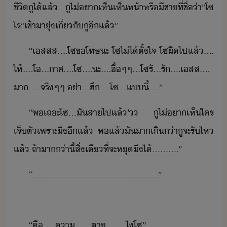
ชีิต​ู​ไ้​แล้​ ​ู​ไ่​า​เห็​เห็​ห้า​หรื​ี​ชา​ที่​ชื่่า​”​โซ​
โร​”​เข้าา​ุ่เี่​ั​ู​ีแล้​”
“​เส​สส​…​.​โซ​ขโทษ​ะ​ ​โซ​ไ่ไ้ตั้ใจ​ ​โซ​ผิ​ไป​แล้​…​.​
ให้​…​.​โ​…​าศ​…​.​โซ​…​.​ะ​…​.​ฮื้​ๆ​ๆ​…​โซรั​…​รั​…​.​เสส​…​.​
า​…​..​จริๆ​ๆ​ ​่า​…​ฮึ​…​.​โซ​…​แี้​…​.​”
“​พ​เถะ​โซ​…​ั​สา​ไป​แล้​’​​ ​ู​ไ่​า​เห็​ใคร​
เจ็ตั​เพราะ​ึ​ีแล้​ ​พแล้​ั​า​เิ​่า​ู​จะ​รั​ไห​
แล้​ ​ถ้า​า่า​ี้​สิ่​เี​ที่จะ​หุ​ึ​ไ้​…​…​…​.​”
“​…​…​…​…​…​…​…​…​…​…​…​…​…​…​…​..​”
“​คื​…​..​คา​…​…​ตา​…​…​..​ไ​โซ​”