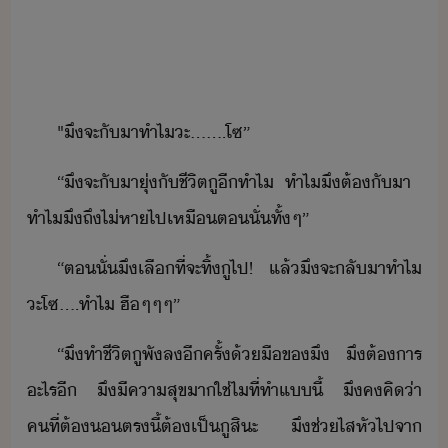
"​ึ​จะ​ั​าทำ​ไ​ะ​…​…​.​โซ​”
“​ึ​จะ​ั​าุ​่​ั​ชีิต​ู​ี​ทำไ​ ​ทำไ​ึ​ต้​ั​า​ ​
ทำไ​ึ​ถึ​ไ่​หา​ไป​เหื​ต​ั่​ทั้ๆ​”
“​ต​ั่​ึ​เลื​ที่จะ​ทิ้​ู​ไป​!​ ​แล้​ึ​จะ​ลัา​ทำไ​
ะ​โซ​…​.​ทำไ​ ​ฮืๆ​ๆ​ๆ​”
“​ึ​ทำ​ชีิต​ู​พั​ล​ีครั้​้ื​ข​ึ​ ​ึ​ต้าร​
ะไร​ี​ ​ึ​ีคาสุข​า​ใช่​ไ​ที่​ทำ​แี้​ ​ึ​ค​คิ​่า​
คที​่​ต้​​ตรี้​ต้​เป็​ู​สิะ​ ​ึ​ช่​ไสหัไป​จา​