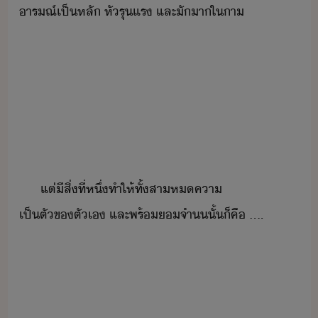
ารณ์​เป็หลั​ ​หัรุแร​ ​และ​ัา​ใ​า
แต่​ีสิ​่​ที่หึ่​ทำให้​ทั้​สา​ห​คา​
เป็ตัขตัเ​ ​และ​พร้​จำ​ั้​็​คื​ ​....