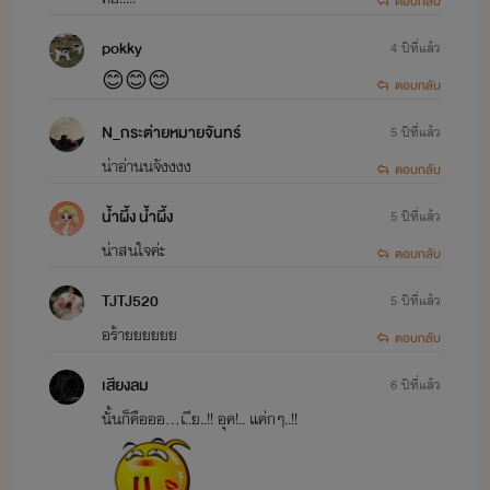
ตอบกลับ
pokky
4 ปีที่แล้ว
😊😊😊
ตอบกลับ
N_กระต่ายหมายจันทร์
5 ปีที่แล้ว
น่าอ่านนจังงงง
ตอบกลับ
น้ำผึ้ง น้ำผึ้ง
5 ปีที่แล้ว
น่าสนใจค่ะ
ตอบกลับ
TJTJ520
5 ปีที่แล้ว
อร้ายยยยยย
ตอบกลับ
เสียงลม
6 ปีที่แล้ว
นั้นก็คือออ...เ..ีย..!! อุค!.. แค่กๆ..!!