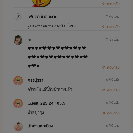
ตอบกลับ
ไฟนอลนั้นฉันตาย
7 ปีที่แล้ว
รูปผลงานของอ.อายูมิ กาไซค่ะ
ตอบกลับ
ar
7 ปีที่แล้ว
♥♥♥♥❤❤♥❤♥❤♥❤♥❤
♥❤♥❤♥❤♥❤♥❤♥❤♥❤
♥❤♥
ตอบกลับ
ีตรรนัุรรา
8 ปีที่แล้ว
อร๊ายยันแค่นี้ก็หน้าอ่านแล้ว
ตอบกลับ
Guest_223.24.185.5
8 ปีที่แล้ว
น่าสนุกจุง
ตอบกลับ
นักอ่านตาเอียง
8 ปีที่แล้ว