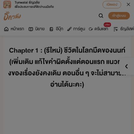
Tunwalai ธัญวลัย
เปิดแอป
เพื่อประสบการณ์ที่ดีกว่าบนมือถือ
เข้าสู่ระบบ
มาใหม่
หน้าแรก
นิยาย
อีบุ๊ก
การ์ตูน
ดรีมแชท
ธัญลิสต์
Chapter 1 : (รีใหม่) ชีวิตในโลกมืดของนนท์
(เพิ่มเติม แก้ไขคำผิดตั้งแต่ตอนแรก แนวทา
งของเรื่องยังคงเดิม ตอนอื่น ๆ จะไม่สามารถ
อ่านได้นะคะ)