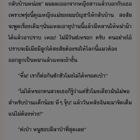
ลั้า​ห่​”​ ​ผ​ผละ​จา​หญิสา​แล้​​ั​เธ​
​เพราะ​พรุ่ี้​คุณหญิ​แ่​ข​ผ​ัญชา​ให้​ลั้า​ ​สสั​
จะ​พู​เรื่​เิ​ๆ​ั่แหละ​าุ​ป่าี้​แล้​ี​หลา​ให้​ห่า​๊า​
ไ้​แล้​า​ปรา​ ​เหะ​!​ ​ไ่ีัซ​่ะ​หร​ ​ครั​ ​ค​่า​ไ้​
ปรา​จะ​ี​เีี​ลู​ไ้​สสั​ต้​ร​ให้​โล​ี้​แ​ต้​
ลู​เป็​หา​แล้​แหละ​ถ้า​ั้
“หื​้​!​ ​เรา​็​ต่ั​ซั​ชั่โ​ไ่ไ้​หร​คะ​ป๋า​”
“​ไ่ไ้​หร​คส​เธ​็​รู้​่า​แค่​ชั่โ​เี​ั​ไ่พ​
สำหรั​ป๋า​ะ​เ็้​ ​หึๆ​ ​จุ๊​!​ ​แล้​ัหลั​ฉั​จะ​า​จั​เต็​
แ่​ไ่ต้​ห่​!​”
“​ค่ะ​ป๋า​ ​หู​ช​ลีลา​ป๋า​ที่สุ​เล​”