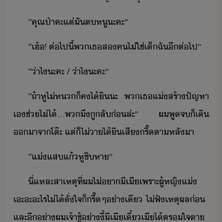
“​คุณ​ป๋า​คะ​แต่​ัต​หู​ะคะ​”
“​เฮ้​!​ ​ต่ไปี้​พ​เธ​ส​ค​ไ่ใช่​เ็​ฉั​ีต่ไป​”
“​่า​ไ​ะคะ​ ​/​ ​่า​ไ​ะคะ​”
“​ถ้า​หู​ไ่​ห​็​คไ้​ิ​ะ​ ​พ​เธ​แ่​สร้า​ปัญหา​
เ​ช่ไ่ไ้​…​พ​ึ​ู​ลั​่​ล่ะ​”​ ​ผ​พู​จ​็​เิ​
า​จา​โต๊ะ​ ​แต่​็​ไ่า​ไ้ิ​เสี​รี๊​ตาหลั​า
“​แ่​แส​แ้หู​ชิหา​”
ี่แหละ​สาเหตุ​ที่​ผ​ไ่​า​ี​เี​เพราะ​ผู้หญิ​แ่​
เะะ​ะไร​ไ่ไ้​ั่​ใจ​็​รี๊​ๆ​่า​เี​ ​ไ่​ฟั​เหตุผล​่​ ​
และ​ี​่า​ผ​เจ้าชู้​่าี้​ี​เี​เี๋​เี​ไ้​ตรใจ​ตา​