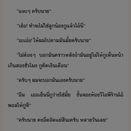
“​แหะๆ​ ​ครั​า​”​
“​เฮ้​!​ ​ทำ​จะ​ไ่ใช่​ลู้​ู​แล้​ไ้​ี่​”
“​ะ​เ่​!​ ​ให้​ผ​ไป​ตา​ั​ั้​ครั​า​”​
“​ไ่ต้​ๆ​ ​​ั​คราหลั​ถ้า​ั​ู่​ไ่​ให้​ู​เห็​ห้า​
เิ​ส​ชั่โ​ ​ู​ตัเิเื​”
“​ครั​ๆ​ ​ผ​จะ​​ั​เ​ครั​า​”
“​ื​ ​เ​เ็​ี่​ู​่า​ใช่​ั้​ ​ั้​จ​ห้​ีไพี​ร้า​ไ้​
พล​ให้​ู​ที​”
“​ครั​า​ ​ค​ึั​แ่​สิะ​ครั​ ​หลา​ั​เล​”