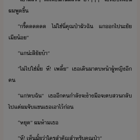
ผ​พู​ขึ้
“​รี๊​ ​ไ่ใช่​ี่​คุณ​ป๋า​ผั​ฉั​ ​แ​​ไป​ะั​
เี้​”​
“​แ​่ะ​สิั​้า​”
“​ไ่​ไป​ใช่​ั้​ ​หึ​!​ ​เพลี้​”​ ​เธ​เิ​าต​ห้า​ผู้หญิ​ี​
ค
“​แ​!​ต​ฉั​”​ ​เธ​ี​ค​ำลัจะ​้า​ื​จะ​ต​ส​ลั​
ไป​แต่​ผ​จั​แข​เธ​เาไ้​่
“​หุ​”​ ​ผ​ห้า​เธ
“​หึ​!​ ​เห็​ั้​่า​ใคร​สำคัญ​สำหรั​คุณ​ป๋า​”