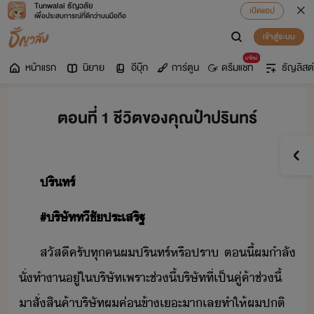
Tunwalai ธัญวลัย
เปิดแอป
เพื่อประสบการณ์ที่ดีกว่าบนมือถือ
เข้าสู่ระบบ
มาใหม่
หน้าแรก
นิยาย
อีบุ๊ก
การ์ตูน
ดรีมแชท
ธัญลิสต์
ตอนที่ 1 ชีวิตของคุณป๋าปรินทร์
ปริทร์
#​ริษัท​ทีชั​ประเสริฐ
สัสี​ครั​ทุค​ผ​ปริทร์​หรื​ปรา​ ​ตี้​ผ​ำลั​
ั่​ทำา​ู่​ใ​ริษัท​เพราะ​ช่ี้​ริษัท​ที่​เป็​คู่​ค้า​ช่ี้​
าสั​่​สิค้า​ริษัท​ผ​ค่ข้า​เะ​า​เล​ทำให้​ผ​ปติ​