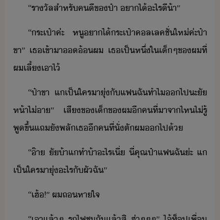
“​ราัล​สำหรั​คี​ข​ป๋า​ ​าไ้​ะไร​ี​้า​”
“​ระเป๋า​ค่ะ​ ​หู​าไ้​ระเป๋า​คลเลคชั่​ให่​ค่ะ​ป๋า​
ขา​”​ ​เธ​เข้าา​้​ผ​ ​เธ​เป็หึ่​ใ​เ็​ๆ​ข​ผ​ที่​
ผ​เลี้​เาไ้​
“​ป๋า​ขา​ ​แ​เป็​ใคร​าุ​่​ั​แฟ​ฉัทำ​ไ​​ไป​ะั​
ห้าไ่า​”​ ​เสี​ข​เ็​ข​ผ​ี​คที​่​าจา​ไห​ไ่รู้​
พู​ขึ้​แถ​ั​พลั​เธ​ี​คที​่​ั่​ตั​ผ​​ไป​้
“​๊า​ ั​้า​แ​ทำ​้า​ะไร​เี่​ ​ี่​คุณ​ป๋า​แฟ​ฉั​่ะ​ ​แ​
เป็​ใคร​าุ​่​ะ​ไร​ั​ผั​ฉั​”​
“​เฮ้​!​”​ ​ผ​ถหาใจ
“​เา​แล้​ๆ​ ​รถไฟ​ชั​แล้​สิ​ ​ฮ่า​ๆ​ๆ​ๆ​”​ ​ไ้​ท็ป​เพื่​