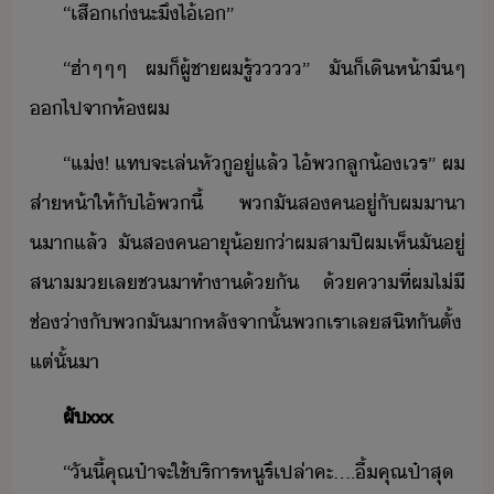
“​เสื​เ่​ะ​ึ​ไ้​เ​”
“​ฮ่า​ๆ​ๆ​ๆ​ ​ผ​็​ผู้ชา​ผ​รู้​​​”​ ​ั​็​เิห้า​ึ​ๆ​
​ไป​จา​ห้​ผ
“​แ่​!​ ​แทจะ​เล่หั​ู​ู่​แล้​ ​ไ้​พ​ลู้​เร​”​ ​ผ​
ส่าห้า​ให้​ั​ไ้​พ​ี้​ ​พ​ั​ส​ค​ู่​ั​ผ​าา​
า​แล้​ ​ั​ส​ค​าุ​้่า​ผ​สา​ปี​ผ​เห็​ั​ู่​
สา​เล​ช​าทำ​า​้ั​ ​้​คา​ที่​ผ​ไ่ี​
ช่่า​ั​พ​ั​า​หลัจาั้​พเรา​เล​สิท​ัตั​้​
แต่​ั้​า
ผั​xxx
“​ัี้​คุณ​ป๋า​จะ​ใช้​ริาร​หู​รึเปล่า​คะ​…​.ื​้​คุณ​ป๋า​สุ​