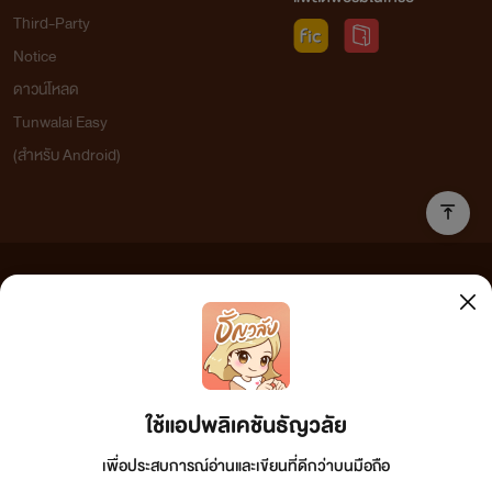
Third-Party
Notice
ดาวน์โหลด
Tunwalai Easy
(สำหรับ Android)
ข้อความที่ท่านได้อ่านจากเว็บไซต์นี้เกิดจากการเขียนโดยสาธารณชนและเผยแพร่โดยอัตโนมัติ ผู้ดูแล
เว็บไซต์แห่งนี้ไม่ได้เห็นด้วยและไม่ขอรับผิดชอบต่อข้อความใดๆ ทั้งสิ้น ดังนั้นผู้อ่านทุกท่านโปรดใช้
วิจารณญาณในการกลั่นกรองด้วยตนเอง และหากท่านพบข้อความใดๆ ที่ขัดต่อกฎหมายและศีลธรรม
กรุณาแจ้งมาที่ tunwalai@ookbee.com เพื่อทีมงานจะได้ดำเนินการในทันที ทั้งนี้ ทางเว็บไซต์ขอสงวน
ลิขสิทธิ์ตามพระราชบัญญัติลิขสิทธิ์ (ฉบับเพิ่มเติม) พ.ศ.2558
ใช้แอปพลิเคชันธัญวลัย
เพื่อประสบการณ์อ่านและเขียนที่ดีกว่าบนมือถือ