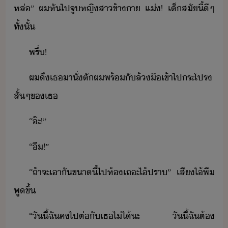
หล่​”​ ​ผ​หัไป​จู​หญิสา​ข้า​า​ ​แ่​!​ ​เ็​สัี้​ี​ๆ​
ทั้ั้
พรึ่​!
ผ​ึ​เธ​าั​่​ตั​ผ​พร้ั​ล้ื​เข้าไป​ระโปร​
สั้​ๆ​ข​เธ
“​๊ะ​!​”
“​ื​!​”
“​ถ้า​จะ​เา​ั​ขา​ี้​ไป​ห้​เถะ​ไ้​ปรา​”​ ​เสี​ไ้​พี​
พู​ขึ้
“​ัี้​ฉั​ค​ไป​ต่​ั​เธ​ไ่ไ้​ะ​ ​ัี้​ฉั​ต้​