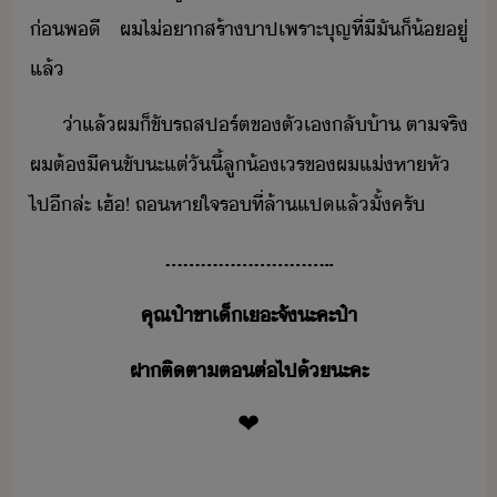
่​พี​ ​ผ​ไ่​า​สร้า​าป​เพราะ​ุญที​่​ี​ั​็​้​ู่​
แล้
่า​แล้​ผ​็​ขัรถ​สปร์ต​ข​ตัเ​ลั้า​ ​ตาจริ​
ผ​ต้​ี​คขั​ะ​แต่​ัี้​ลู้​เร​ข​ผ​แ่​หาหั​
ไป​ี​ล่ะ​ ​เฮ้​!​ ​ถหาใจ​ร​ที่​ล้า​แป​แล้​ั้​ครั
…​…​…​…​…​…​…​…​…​..
คุณ​ป๋า​ขา​เ็​เะ​จั​ะคะ​ป๋า
ฝา​ติตา​ต​ต่ไป​้​ะคะ
❤​️