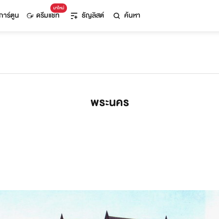
มาใหม่
การ์ตูน
ดรีมแชท
ธัญลิสต์
ค้นหา
พระนคร