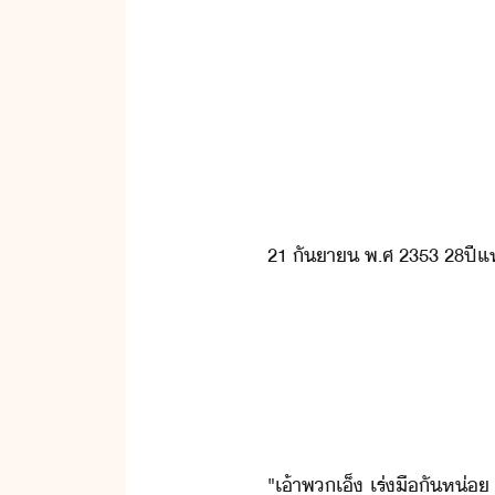
21​ ​ัา​ ​พ.ศ​ ​2353​ ​28​ป
"​เ้า​พ​เ็​ ​เร่ื​ั​ห่​ 