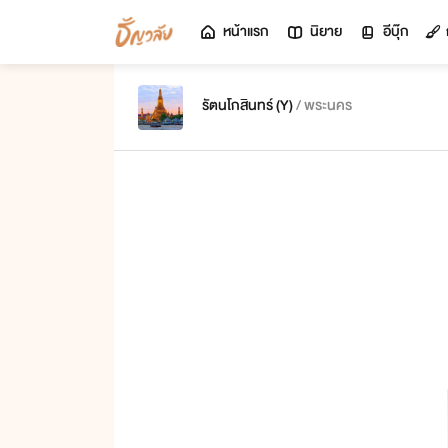
หน้าแรก
นิยาย
อีบุ๊ก
รัตนโกสินทร์ (Y)
/ พระนคร