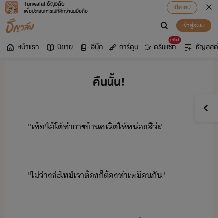
Tunwalai ธัญวลัย
เปิดแอป
เพื่อประสบการณ์ที่ดีกว่าบนมือถือ
เข้าสู่ระบบ
มาใหม่
หน้าแรก
นิยาย
อีบุ๊ก
การ์ตูน
ดรีมแชท
ธัญลิสต์
คืนนั้น!
"​เห​้​!​ไ้​โต้​ทำาร้า​คณิต​ให้​ห่​สิ​่ะ​"
"​ไ่่า​่ะ​ไท์​เรา​ต้​็​ต้​ทำ​เหืั​"