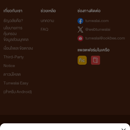
เกี่ยวกับเรา
ช่วยเหลือ
ช่องทางติดต่อ
ธัญวลัยคือ?
บทความ
tunwalai.com
นโยบายการ
FAQ
@webtunwalai
คุ้มครอง
tunwalai@ookbee.com
ข้อมูลส่วนบุคคล
เงื่อนไขและข้อตกลง
แพลตฟอร์มในเครือ
Third-Party
Notice
ดาวน์โหลด
Tunwalai Easy
(สำหรับ Android)
ข้อความที่ท่านได้อ่านจากเว็บไซต์นี้เกิดจากการเขียนโดยสาธารณชนและเผยแพร่โดยอัตโนมัติ ผู้ดูแล