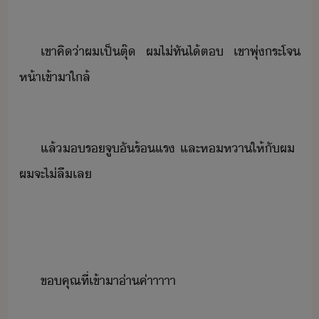
เขา​คิ​่า​ผ​เป็​ตุ๊​ ​ผ​ไ่ทั​ไ้​ต​ ​เขา​พุ่​ระโจ​
ห้า​เข้าา​ใล้
แล้​​ร​จู​ั​ร้แร​ ​และ​หหา​ให้​ั​ผ​ ​
ผ​จะ​ไ่ลื​เล
ขคุณ​ที่​เข้าา​่า​ค่าาาาา