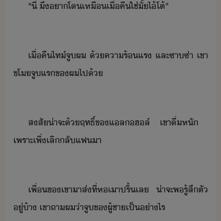
"​ี่​ ​ึ​า​โ​เหื​เื่คื​ใช่​ั้​ไ้​โต้​"
เื่คื​ไท์​จู​ผ​ ​้​คาร้​แร​ ​และ​ซา​ซ่า​ ​เขา​
ขโ​จู​แร​ข​ผ​ไป​้
สสั​่าจะ​้​ฤทธิ์​ข​แลฮล์​ ​เขา​ื่​หั​ ​
เพราะ​เพิ่​เลิ​ลั​แฟ​า
เพื่​ข​เขา​าส​่​ที่​ห​เา​ปริ​้​เล​ ​่าจะ​พ​รู้สึตั​
ู่​้า​ ​เขา​ถา​ผ​่า​จู​ข​ผู้ชา​เป็​่าไร