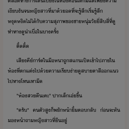
ตลทา​าร​เิ​ไป​ั​ใ​ห้​คโ​็​ี​แต่เพี​คา​
เีั​จ​หญิสา​ที่า​้​​ที่จะ​รู้สึ​เริ่​รู้สึ​
หุหิ​ไ่ไ้​ั​คาสุภาพ​ข​ชาหุ่​ั​ี่สิ​สี่​ที่​ู
ท่าทา​ู​่าเื่​ใ​าครั้​
ติ​้​ติ​้
เสี​คี์​าร์​ใ​ื​หา​ถู​สแ​เปิ​เข้าไป​ภาใ​
ห้​ที่​ตแต่​ไป​้​คาเรี่า​ู​สา​ตาสี​​แ​
ไป​ทาโท​เทา​ื
"​ห้​สี​ะคะ​"​ ​ปา​เล็​เ่​ขึ้
"​ครั​"​ ​ค​ตั​สู​็​พัห้า​ิ้​ตลั​ ​่​จะ​หั​
ห้า​ถา​หญิสา​ที่​ื​ู่