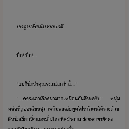
เขา​ู​เปลี่ไป​จา​ปติ
ปึ​!​ ​ปึ​!​...
"​ผ​็​ึ​่า​คุณ​จะ​แ่​่าี​้​...​"
"​...​คจะ​เาเรื่​าา​เหืั​สิะ​ครั​"​ ​หุ่​
หล่​ที่​ู​่โ​สุภาพ​้ล​เ่​พูใส่ห้า​คใต้​ร่า​้​
สีห้า​เรี​ิ่​แสะ​ิ้​โที่​สะโพ​แร่​ข​เขา​ัค​