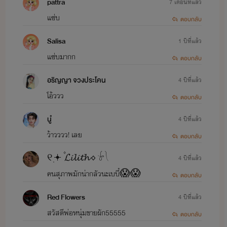
pattra
7 เดือนที่แล้ว
แซ่บ
ตอบกลับ
Salisa
1 ปีที่แล้ว
แซ่บมากก
ตอบกลับ
อริญญา จวงประโคน
4 ปีที่แล้ว
โอ้ววว
ตอบกลับ
นู๋
4 ปีที่แล้ว
ว้าวววว! เลย
ตอบกลับ
୧ ׅ𖥔 ۫ 𝓛𝓲𝓵𝓲𝓽𝓱 ⋄ 𓍯
4 ปีที่แล้ว
คนสุภาพมักน่ากลัวนะเบบี๋😱😱
ตอบกลับ
Red Flowers
4 ปีที่แล้ว
สวัสดีพ่อหนุ่มขายผัก55555
ตอบกลับ