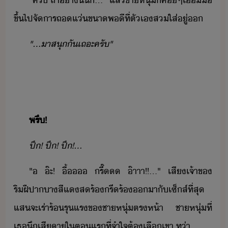
"​ครั​ ​ถ้า่าั้​็​...​"​ ​แล้​ชาหุ่​็​ค่ๆ​เื้ื​
ขึ้ไป​จัาร​ถ​แ่​ขา​พี​ที่​ตัเ​สใส่​ู่​
"​...​าส​ุ​ั​เถะ​ครั​"
พรึ​!
ปึ​!​ ​ปึ​!​ ​ปึ​!​...
"​ ​๊ะ​!​ ​ื้​​ ​รี๊​ ​๊าาา​!​!​...​"​ ​เสี​เจ้าข​
ริฝีปา​า​สีแ​ส​ร้​รีร้​า​ั​เซ็ส์​ที่สุ​
แส​จะ​เร่าร้​รุแร​ข​ชาหุ่​ตรห้า​ ​ชาหุ่​ที่​
เธ​ึ​เสีา​ใ​ตแร​ที่​จำใจต้​เลื​เขา​ ​ท่า​...