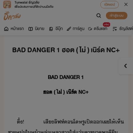
Tunwalai ธัญวลัย
เปิดแอป
เพื่อประสบการณ์ที่ดีกว่าบนมือถือ
เข้าสู่ระบบ
มาใหม่
หน้าแรก
นิยาย
อีบุ๊ก
การ์ตูน
ดรีมแชท
ธัญลิสต์
BAD DANGER 1 ฮอต ( ไม่ ) เนิร์ด NC+
BAD​ ​DANGER​ ​1​
ฮต​ ​(​ ​ไ่​ ​)​ ​เิร​์​ ​NC+
ติ้​!​ ​เสี​ลิฟท์​คโ​หรู​เปิ​​เผ​ให้​เห็​
ชาหุ่​ให้า​หล่เหลา​สใส่​แ่ตา​ขา​พี​ื​