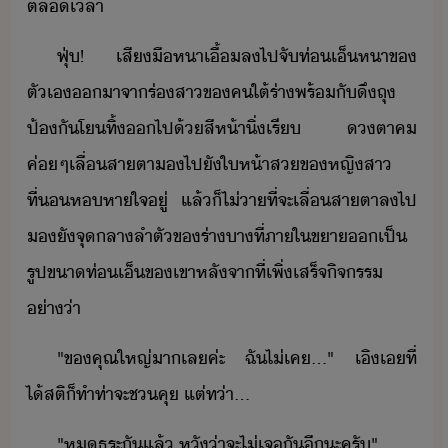
ตลเลา
ฟุ่​!​ ​เสี​ื​หา​เื้​ล​ไป​จั​ท่​เ็​หา​ข​
ตัเ​า​จา​ร่​สา​ข​คใต้​ร่า​พร้ั​ึ​ถุ​
ป้ั​โทิ้​​ไป​้​สีห้า​ิ่​เรี​ ​ตา​ค​
ค่ๆ​เลื่​สาตา​​ไป​ั​ให้า​ส​ข​หญิสา​
ที่​ห​หาใจ​ู่​ ​แล้็​ไ่า​ที่จะ​เลื่​สาตา​ล​ไป​
​ั​จุ​ลาลำตั​ข​ร่า​าที​่​ภาใ​ขา​​เป็​
รูป​ขา​ท่​เ็​ข​เขา​หลัจาที่​เพิ่​เสร็จิจ​รร​
่า่า
"​ข​คุณ​ใหญ่​า​เล​ค่ะ​ ​ฉั​ไ่เค​...​"​ ​เิ​เ​ที่​
ไ้สติ​็​ทำท่า​จะ​ช​คุ​ ​แต่ท่า​...
"​ห​ธุระ​ั​แล้​ ​หั​่า​จะ​ไ่​เจั​ี​ะ​ครั​"