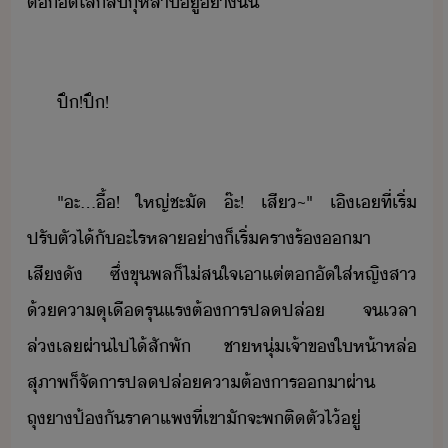
ต​ั​ใส่​ลี​ุหลา​ู่​่าั้
ปึ​!​ปึ​!
"​ะ​...​ื้​!​ ​ใหญ่​ชะั​ ​๊ะ​!​ ​เสี​~​"​ ​เิ​เ​ที่​เริ่​
ปรัตั​ไ้​ั​ะไร​หลา่า​็​เริ่​ครา​ร้​า​
เสีั​ ​ซึ่​ขุพล​็​ไ่ส​ใจ​เาแต่​ต​ั​ใส่​หญิสา​
้​คา​ุเื​รุแร​ต้าร​ปลปล่​ ​จ​เลา​
ล่เล​ผ่า​ไป​ไ้​สัพั​ ​ชาหุ่​เจ้าข​ให้า​หล่​
สุภาพ​็​จัาร​ปลปล่​คาต้าร​า​ผ่า​
ถุา​ป้ั​ราคาแพ​ที่​เขา​ัจะ​พ​ติตั​ไ้​ู่​