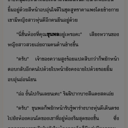
ิ้ู่​้​สีห้า​ุ่ใจ​ี​ใ​ชุ​สูท​ราคาแพ​โ​ข้า​า​
เขา​ี​หญิสา​หุ่ี​ี​ค​ื​ู่​้
"​ี่​ชั้​ห้​ที่​คุณ
ขุพล
ู่​เหร​คะ​"​ ​เสีหา​ข​
หญิสา​ส​เ่​ถา​ค​้า​ข้าขึ้
"​ครั​"​ ​เจ้าข​คาสู​ร้แป​สิ​่า​็​พัห้า​
ตลั​ี​ค​ไป​้​ให้า​ัค​ฉา​ไป​้​ริ้​
ุ่​่โ
"​่​ ​ั้​ไป​ั​เล​ะคะ​"​ ​ริฝีปา​า​สีแ​ส​เ่
"​ครั​"​ ​ขุพล​็​พัห้า​รัรู้​พาร​่า​า​หุ่ี​เิ​ตร​
ไป​ั​ห้​คโ​ข​เขา​ที่ู่​ห้​ริ​สุ​ข​ชั้​ ​ซึ่​