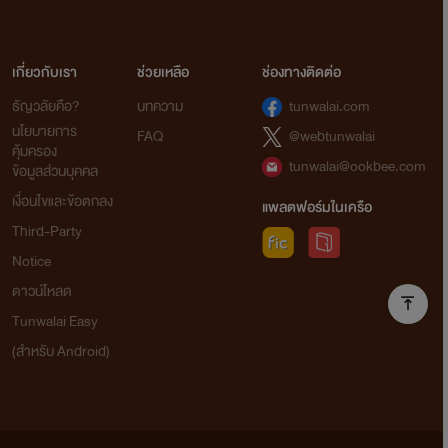
เกี่ยวกับเรา
ช่วยเหลือ
ช่องทางติดต่อ
ธัญวลัยคือ?
บทความ
tunwalai.com
นโยบายการ
FAQ
@webtunwalai
คุ้มครอง
tunwalai@ookbee.com
ข้อมูลส่วนบุคคล
เงื่อนไขและข้อตกลง
แพลตฟอร์มในเครือ
Third-Party
Notice
ดาวน์โหลด
Tunwalai Easy
(สำหรับ Android)