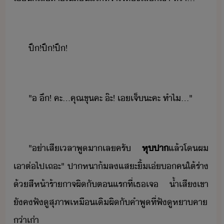
ปึ​!​ปึ​!​ปึ​!
"​ ​ึ​!​ ​คะ​...​คุณ​ขุ​คะ​ ​๊ะ​!​ ​เ​เจ็​ะคะ​ ​ทำไ​...​"
"​่า​เสีเลา​พูา​เล​ครั​
หุปา
แล้​โ​ผ​
เา​ต่ไป​เถะ​"​ ​ปา​หา​้​ล​แสะ​ิ้​เ่​​คใต้​ร่า​
้​สีห้า​ร้าาจ​ผิ​ั​ตแร​ที่​เธ​เจ​ ​้ำเสี​เขา​
ัค​ฟั​ู​สุภาพ​เหืเิ​ผิ​ั​คำพู​ที่​ฟั​ู​หาคา​
่า​เ่า